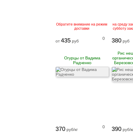
Обратите внимание на режим
на среду зак
доставки
субботу зак
0
435
380
от
руб
руб
Рис не
Огурцы от Вадима
органичес
Радченко
Березовс
X
0
370
390
руб/кг
руб/к