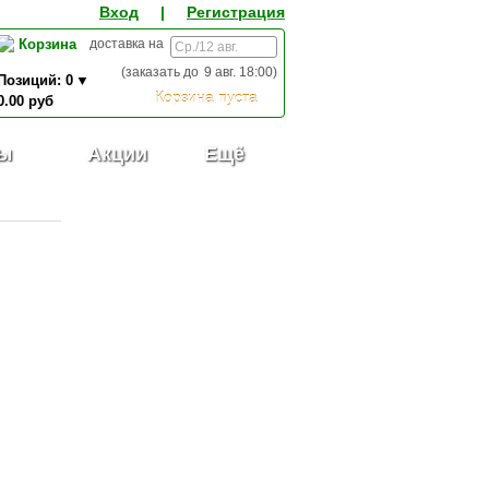
Вход
|
Регистрация
Корзина
доставка на
(заказать до
9 авг. 18:00
)
Позиций:
0
Корзина пуста
0.00
руб
0,00
ИТОГО К ОПЛАТЕ:
руб
ы
Акции
Ещё