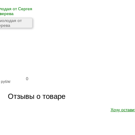
лодая от Сергея
верева
0
руб/кг
Отзывы о товаре
Хочу остави