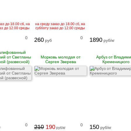
аз до 18.00 сб, на
на среду заказ до 18.00 сб, на
аз до 12.00 среды
субботу заказ до 12.00 среды
0
0
260
1890
руб
руб/кг
шлифованный
кий от Светланы
Морковь молодая от
Арбуз от Владим
кой (развесной)
Сергея Зверева
Кременицкого
X
0
0
210
190
150
г
руб/кг
руб/кг