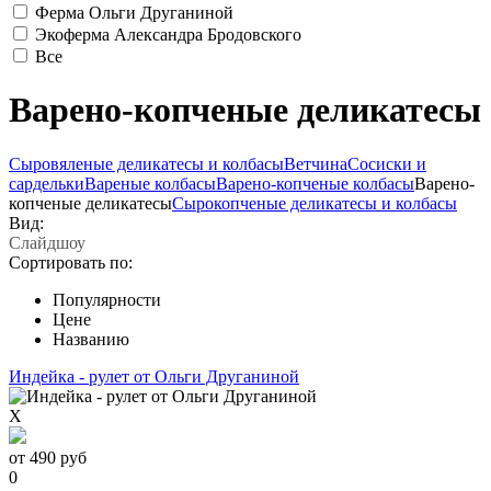
Ферма Ольги Друганиной
Экоферма Александра Бродовского
Все
Варено-копченые деликатесы
Сыровяленые деликатесы и колбасы
Ветчина
Сосиски и
сардельки
Вареные колбасы
Варено-копченые колбасы
Варено-
копченые деликатесы
Сырокопченые деликатесы и колбасы
Вид:
Слайдшоу
Сортировать по:
Популярности
Цене
Названию
Индейка - рулет от Ольги Друганиной
X
от
490
руб
0