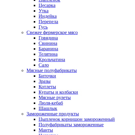
Цесарка
Утка
Индейка
Перепела
Гусь
Свежее фермерское мясо
Говядина
Свинина
Баранина
Телятина
Крольчатина
Сало
Мясные полуфабрикаты
Биточки
Зразы
Котлеты
Купаты и колбаски
Мясные рулеты
Люля-кебаб
Шашлык
Замороженные продукты
Цыпленок корнишон замороженный
Полуфабрикаты замороженные
Манты