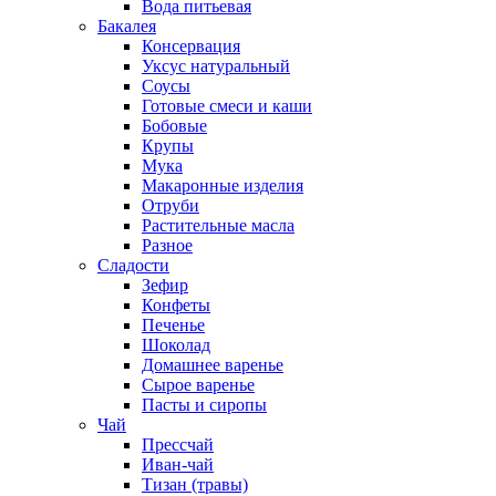
Вода питьевая
Бакалея
Консервация
Уксус натуральный
Соусы
Готовые смеси и каши
Бобовые
Крупы
Мука
Макаронные изделия
Отруби
Растительные масла
Разное
Сладости
Зефир
Конфеты
Печенье
Шоколад
Домашнее варенье
Сырое варенье
Пасты и сиропы
Чай
Прессчай
Иван-чай
Тизан (травы)