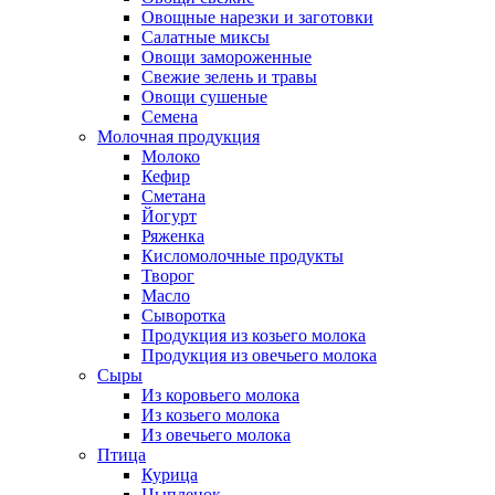
Овощные нарезки и заготовки
Салатные миксы
Овощи замороженные
Свежие зелень и травы
Овощи сушеные
Семена
Молочная продукция
Молоко
Кефир
Сметана
Йогурт
Ряженка
Кисломолочные продукты
Творог
Масло
Сыворотка
Продукция из козьего молока
Продукция из овечьего молока
Сыры
Из коровьего молока
Из козьего молока
Из овечьего молока
Птица
Курица
Цыпленок