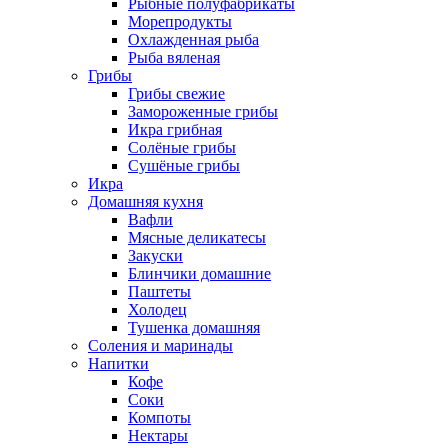
Рыбные полуфабрикаты
Морепродукты
Охлажденная рыба
Рыба вяленая
Грибы
Грибы свежие
Замороженные грибы
Икра грибная
Солёные грибы
Сушёные грибы
Икра
Домашняя кухня
Вафли
Мясные деликатесы
Закуски
Блинчики домашние
Паштеты
Холодец
Тушенка домашняя
Соления и маринады
Напитки
Кофе
Соки
Компоты
Нектары