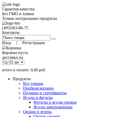
Гарантия качества
Без ГМО и химии
Только натуральные продукты
(495)
363-86-75
Контакты
Вход
|
Регистрация
Корзина
Корзина пуста
доставка на
итого к оплате:
0,00
руб
)
9 авг. 18:00
(заказать до
Позиций:
0
Продукты
0.00
руб
Все товары
Пробная корзина
Подарки и сертификаты
Ягоды и фрукты
Фрукты и ягоды свежие
Ягоды замороженные
Овощи и зелень
Овощи свежие