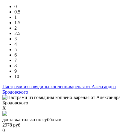
0
0.5
1
1.5
2
2.5
3
4
5
6
7
8
9
10
Пастрами из говядины копчено-вареная от Александра
Бродовского
X
доставка только по субботам
2978
руб
0