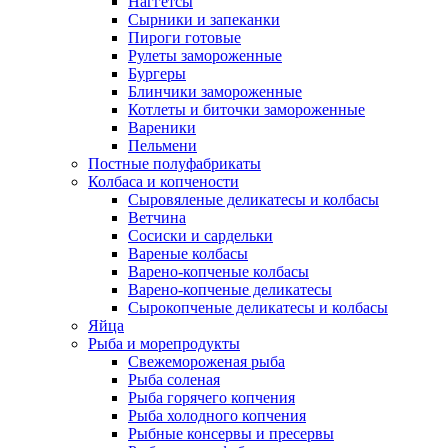
Наггетсы
Сырники и запеканки
Пироги готовые
Рулеты замороженные
Бургеры
Блинчики замороженные
Котлеты и биточки замороженные
Вареники
Пельмени
Постные полуфабрикаты
Колбаса и копчености
Сыровяленые деликатесы и колбасы
Ветчина
Сосиски и сардельки
Вареные колбасы
Варено-копченые колбасы
Варено-копченые деликатесы
Сырокопченые деликатесы и колбасы
Яйца
Рыба и морепродукты
Свежемороженая рыба
Рыба соленая
Рыба горячего копчения
Рыба холодного копчения
Рыбные консервы и пресервы