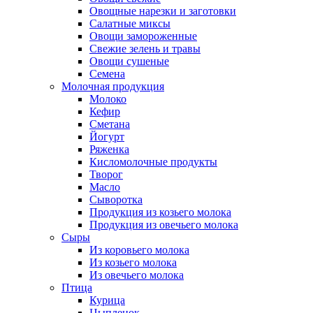
Овощные нарезки и заготовки
Салатные миксы
Овощи замороженные
Свежие зелень и травы
Овощи сушеные
Семена
Молочная продукция
Молоко
Кефир
Сметана
Йогурт
Ряженка
Кисломолочные продукты
Творог
Масло
Сыворотка
Продукция из козьего молока
Продукция из овечьего молока
Сыры
Из коровьего молока
Из козьего молока
Из овечьего молока
Птица
Курица
Цыпленок