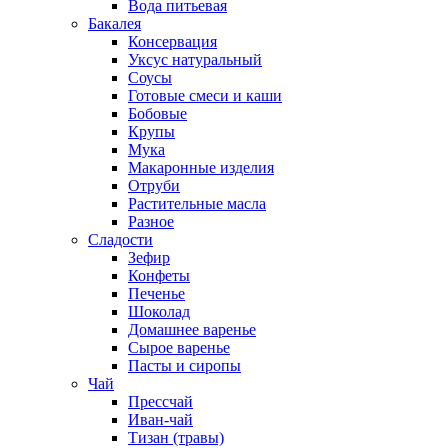
Вода питьевая
Бакалея
Консервация
Уксус натуральный
Соусы
Готовые смеси и каши
Бобовые
Крупы
Мука
Макаронные изделия
Отруби
Растительные масла
Разное
Сладости
Зефир
Конфеты
Печенье
Шоколад
Домашнее варенье
Сырое варенье
Пасты и сиропы
Чай
Прессчай
Иван-чай
Тизан (травы)