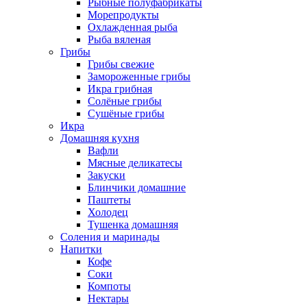
Рыбные полуфабрикаты
Морепродукты
Охлажденная рыба
Рыба вяленая
Грибы
Грибы свежие
Замороженные грибы
Икра грибная
Солёные грибы
Сушёные грибы
Икра
Домашняя кухня
Вафли
Мясные деликатесы
Закуски
Блинчики домашние
Паштеты
Холодец
Тушенка домашняя
Соления и маринады
Напитки
Кофе
Соки
Компоты
Нектары