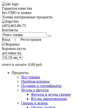
Гарантия качества
Без ГМО и химии
Только натуральные продукты
(495)
363-86-75
Контакты
Вход
|
Регистрация
Корзина
Корзина пуста
доставка на
итого к оплате:
0,00
руб
)
12 авг. 12:00
(заказать до
Позиций:
0
Продукты
0.00
руб
Все товары
Пробная корзина
Подарки и сертификаты
Ягоды и фрукты
Фрукты и ягоды свежие
Ягоды замороженные
Овощи и зелень
Овощи свежие