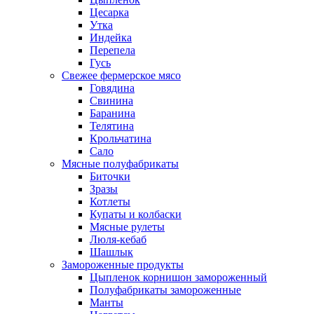
Цесарка
Утка
Индейка
Перепела
Гусь
Свежее фермерское мясо
Говядина
Свинина
Баранина
Телятина
Крольчатина
Сало
Мясные полуфабрикаты
Биточки
Зразы
Котлеты
Купаты и колбаски
Мясные рулеты
Люля-кебаб
Шашлык
Замороженные продукты
Цыпленок корнишон замороженный
Полуфабрикаты замороженные
Манты