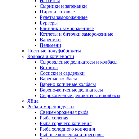
Наггетсы
Сырники и запеканки
Пироги готовые
Рулеты замороженные
Бургеры
Блинчики замороженные
Котлеты и биточки замороженные
Вареники
Пельмени
Постные полуфабрикаты
Колбаса и копчености
Сыровяленые деликатесы и колбасы
Ветчина
Сосиски и сардельки
Вареные колбасы
Варено-копченые колбасы
Варено-копченые деликатесы
Сырокопченые деликатесы и колбасы
Яйца
Рыба и морепродукты
Свежемороженая рыба
Рыба соленая
Рыба горячего копчения
Рыба холодного копчения
Рыбные консервы и пресервы