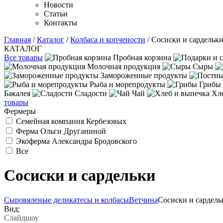
Новости
Статьи
Контакты
Главная
/
Каталог
/
Колбаса и копчености
/ Сосиски и сардельк
КАТАЛОГ
Все товары
Пробная корзина
Молочная продукция
Сыры
Замороженные продукты
Рыба и морепродукты
Грибы
Бакалея
Сладости
Чай
Хл
товары
Фермеры
Семейная компания Кербезовых
Ферма Ольги Друганиной
Экоферма Александра Бродовского
Все
Сосиски и сардельки
Сыровяленые деликатесы и колбасы
Ветчина
Сосиски и сардель
Вид:
Слайдшоу