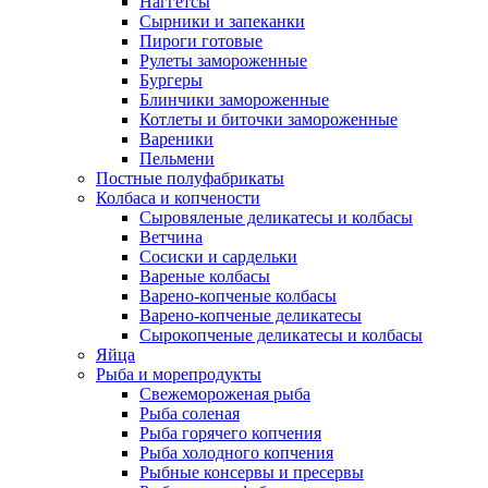
Наггетсы
Сырники и запеканки
Пироги готовые
Рулеты замороженные
Бургеры
Блинчики замороженные
Котлеты и биточки замороженные
Вареники
Пельмени
Постные полуфабрикаты
Колбаса и копчености
Сыровяленые деликатесы и колбасы
Ветчина
Сосиски и сардельки
Вареные колбасы
Варено-копченые колбасы
Варено-копченые деликатесы
Сырокопченые деликатесы и колбасы
Яйца
Рыба и морепродукты
Свежемороженая рыба
Рыба соленая
Рыба горячего копчения
Рыба холодного копчения
Рыбные консервы и пресервы