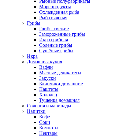
Рыбные полуфабрикаты
Морепродукты
Охлажденная рыба
Рыба вяленая
Грибы
Грибы свежие
Замороженные грибы
Икра грибная
Солёные грибы
Сушёные грибы
Икра
Домашняя кухня
Вафли
Мясные деликатесы
Закуски
Блинчики домашние
Паштеты
Холодец
Тушенка домашняя
Соления и маринады
Напитки
Кофе
Соки
Компоты
Нектары