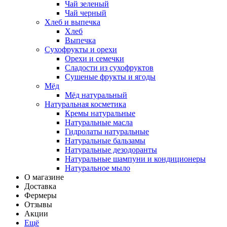
Чай зеленый
Чай черный
Хлеб и выпечка
Хлеб
Выпечка
Сухофрукты и орехи
Орехи и семечки
Сладости из сухофруктов
Сушеные фрукты и ягоды
Мёд
Мёд натуральный
Натуральная косметика
Кремы натуральные
Натуральные масла
Гидролаты натуральные
Натуральные бальзамы
Натуральные дезодоранты
Натуральные шампуни и кондиционеры
Натуральное мыло
О магазине
Доставка
Фермеры
Отзывы
Акции
Ещё