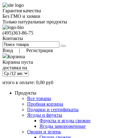
Гарантия качества
Без ГМО и химии
Только натуральные продукты
(495)
363-86-75
Контакты
Вход
|
Регистрация
Корзина
Корзина пуста
доставка на
итого к оплате:
0,00
руб
)
9 авг. 18:00
(заказать до
Позиций:
0
Продукты
0.00
руб
Все товары
Пробная корзина
Подарки и сертификаты
Ягоды и фрукты
Фрукты и ягоды свежие
Ягоды замороженные
Овощи и зелень
Овощи свежие