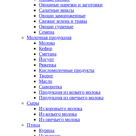
Овощные нарезки и заготовки
Салатные миксы
Овощи замороженные
Свежие зелень и травы
Овощи сушеные
Семена
Молочная продукция
Молоко
Кефир
Сметана
Йогурт
Ряженка
Кисломолочные продукты
Творог
Масло
Сыворотка
Продукция из козьего молока
Продукция из овечьего молока
Сыры
Из коровьего молока
Из козьего молока
Из овечьего молока
Птица
Курица
Цыпленок