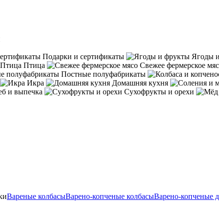
и
Подарки и сертификаты
Ягоды 
Птица
Свежее фермерское мя
Постные полуфабрикаты
Икра
Домашняя кухня
еб и выпечка
Сухофрукты и орехи
ки
Вареные колбасы
Варено-копченые колбасы
Варено-копченые 