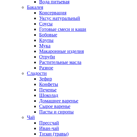
Вода питьевая
Бакалея
Консервация
Уксус натуральный
Соусы
Готовые смеси и каши
Бобовые
Крупы
Мука
Макаронные изделия
Отруби
Растительные масла
Разное
Сладости
Зефир
Конфеты
Печенье
Шоколад
Домашнее варенье
Сырое варенье
Пасты и сиропы
Чай
Прессчай
Иван-чай
Тизан (травы)