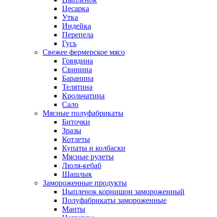
Цесарка
Утка
Индейка
Перепела
Гусь
Свежее фермерское мясо
Говядина
Свинина
Баранина
Телятина
Крольчатина
Сало
Мясные полуфабрикаты
Биточки
Зразы
Котлеты
Купаты и колбаски
Мясные рулеты
Люля-кебаб
Шашлык
Замороженные продукты
Цыпленок корнишон замороженный
Полуфабрикаты замороженные
Манты