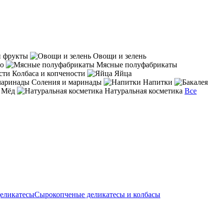
и фрукты
Овощи и зелень
со
Мясные полуфабрикаты
Колбаса и копчености
Яйца
Соления и маринады
Напитки
Мёд
Натуральная косметика
Все
деликатесы
Сырокопченые деликатесы и колбасы