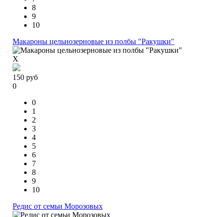
8
9
10
Макароны цельнозерновые из полбы "Ракушки"
X
150
руб
0
0
1
2
3
4
5
6
7
8
9
10
Редис от семьи Морозовых