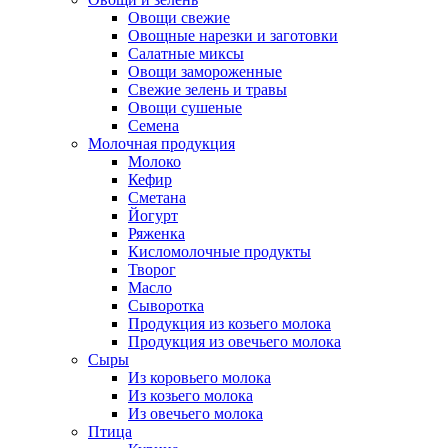
Овощи свежие
Овощные нарезки и заготовки
Салатные миксы
Овощи замороженные
Свежие зелень и травы
Овощи сушеные
Семена
Молочная продукция
Молоко
Кефир
Сметана
Йогурт
Ряженка
Кисломолочные продукты
Творог
Масло
Сыворотка
Продукция из козьего молока
Продукция из овечьего молока
Сыры
Из коровьего молока
Из козьего молока
Из овечьего молока
Птица