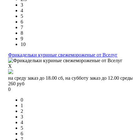
3
4
5
6
7
8
9
10
Фрикадельки куриные свежемороженые от Вселуг
X
на среду заказ до 18.00 сб, на субботу заказ до 12.00 среды
260
руб
0
0
1
2
3
4
5
6
7