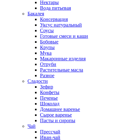
Нектары
Вода питьевая
Бакалея
Консервация
Уксус натуральный
Соусы
Готовые смеси и каши
Бобовые
Крупы
Мука
Макаронные изделия
Отруби
Растительные масла
Разное
Сладости
Зефир
Конфеты
Печенье
Шоколад
Домашнее варенье
Сырое варенье
Пасты и сиропы
Чай
Прессчай
Иван-чай