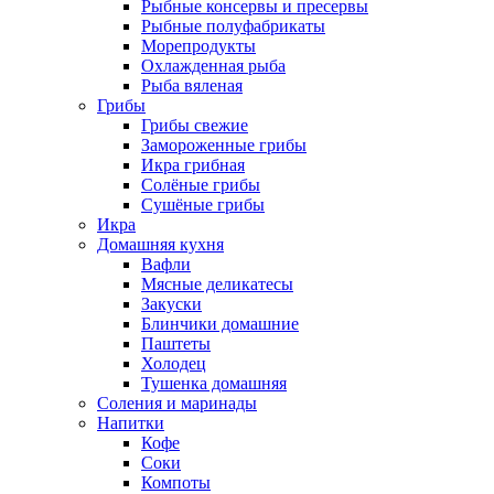
Рыбные консервы и пресервы
Рыбные полуфабрикаты
Морепродукты
Охлажденная рыба
Рыба вяленая
Грибы
Грибы свежие
Замороженные грибы
Икра грибная
Солёные грибы
Сушёные грибы
Икра
Домашняя кухня
Вафли
Мясные деликатесы
Закуски
Блинчики домашние
Паштеты
Холодец
Тушенка домашняя
Соления и маринады
Напитки
Кофе
Соки
Компоты