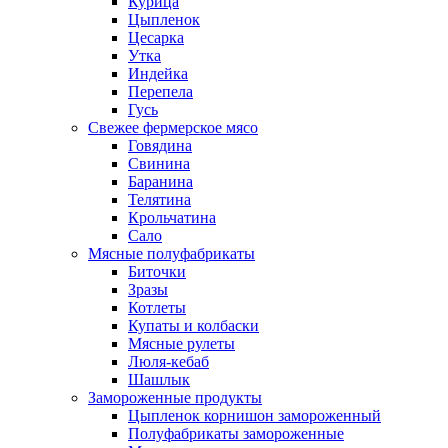
Курица
Цыпленок
Цесарка
Утка
Индейка
Перепела
Гусь
Свежее фермерское мясо
Говядина
Свинина
Баранина
Телятина
Крольчатина
Сало
Мясные полуфабрикаты
Биточки
Зразы
Котлеты
Купаты и колбаски
Мясные рулеты
Люля-кебаб
Шашлык
Замороженные продукты
Цыпленок корнишон замороженный
Полуфабрикаты замороженные