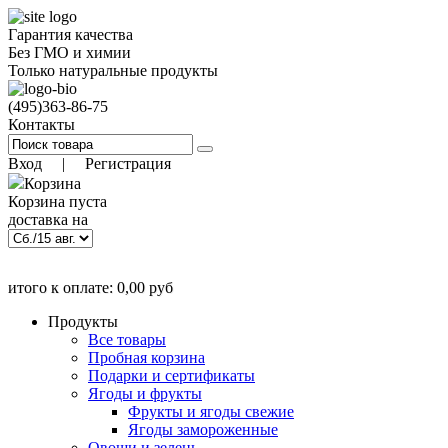
Гарантия качества
Без ГМО и химии
Только натуральные продукты
(495)
363-86-75
Контакты
Вход
|
Регистрация
Корзина
Корзина пуста
доставка на
)
12 авг. 12:00
(заказать до
итого к оплате:
0,00
руб
Позиций:
0
0.00
руб
Продукты
Все товары
Пробная корзина
Подарки и сертификаты
Ягоды и фрукты
Фрукты и ягоды свежие
Ягоды замороженные
Овощи и зелень