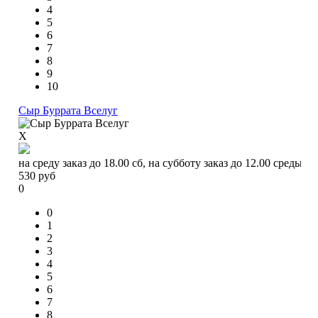
4
5
6
7
8
9
10
Сыр Буррата Вселуг
X
на среду заказ до 18.00 сб, на субботу заказ до 12.00 среды
530
руб
0
0
1
2
3
4
5
6
7
8