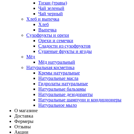
Тизан (травы)
Чай зеленый
Чай черный
Хлеб и выпечка
Хлеб
Выпечка
Сухофрукты и орехи
Орехи и семечки
Сладости из сухофруктов
Сушеные фрукты и ягоды
Мёд
Мёд натуральный
Натуральная косметика
Кремы натуральные
Натуральные масла
Гидролаты натуральные
Натуральные бальзамы
Натуральные дезодоранты
Натуральные шампуни и кондиционеры
Натуральное мыло
О магазине
Доставка
Фермеры
Отзывы
Акции