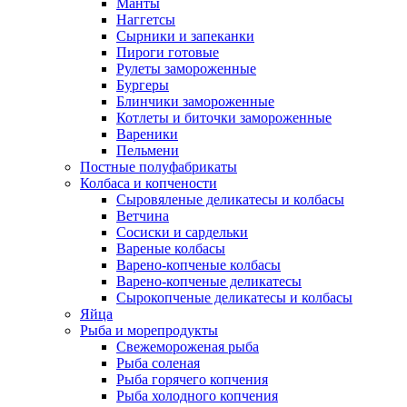
Манты
Наггетсы
Сырники и запеканки
Пироги готовые
Рулеты замороженные
Бургеры
Блинчики замороженные
Котлеты и биточки замороженные
Вареники
Пельмени
Постные полуфабрикаты
Колбаса и копчености
Сыровяленые деликатесы и колбасы
Ветчина
Сосиски и сардельки
Вареные колбасы
Варено-копченые колбасы
Варено-копченые деликатесы
Сырокопченые деликатесы и колбасы
Яйца
Рыба и морепродукты
Свежемороженая рыба
Рыба соленая
Рыба горячего копчения
Рыба холодного копчения