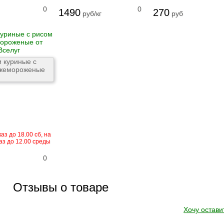
0
0
1490
270
руб/кг
руб
уриные с рисом
ороженые от
Вселуг
аз до 18.00 сб, на
аз до 12.00 среды
0
Отзывы о товаре
Хочу остави