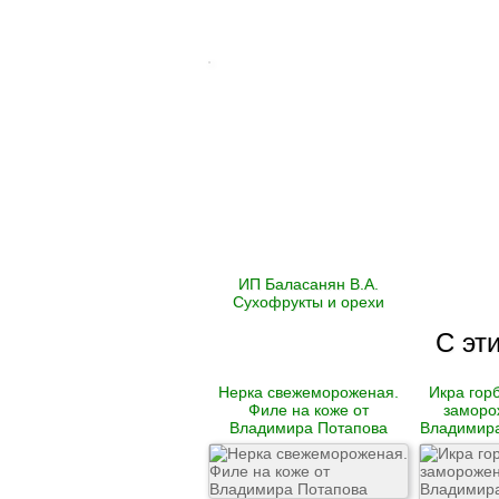
Гусь
Говядина
Свинина
Баранина
Телятина
Крольчатина
Сало
Биточки
Зразы
Котлеты
Купаты и колбаски
ИП Баласанян В.А.
Мясные рулеты
Сухофрукты и орехи
Люля-кебаб
Шашлык
С эт
Цыпленок корнишон
замороженный
Нерка свежемороженая.
Икра гор
Полуфабрикаты
Филе на коже от
заморо
замороженные
Владимира Потапова
Владимира
Манты
Наггетсы
Сырники и запеканки
Пироги готовые