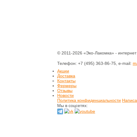
Печенье
Шоколад
Домашнее варенье
Сырое варенье
Пасты и сиропы
Прессчай
Иван-чай
Тизан (травы)
Чай зеленый
© 2011-2026 «Эко-Лакомка» - интернет
Чай черный
Телефон: +7 (495) 363-86-75, e-mail:
Хлеб
m
Выпечка
Акции
Доставка
Орехи и семечки
Контакты
Сладости из
Фермеры
сухофруктов
Отзывы
Сушеные фрукты и
Новости
ягоды
Политика конфиденциальности
Написа
Мы в соцсетях:
Мёд натуральный
Кремы натуральные
Натуральные масла
Гидролаты
натуральные