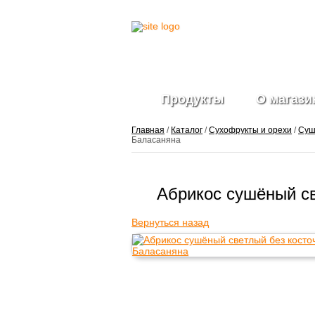
Продукты
О магази
Главная
/
Каталог
/
Сухофрукты и орехи
/
Суш
Баласаняна
Фрукты и ягоды
Абрикос сушёный св
свежие
Ягоды
замороженные
Вернуться назад
Овощи свежие
Овощные нарезки и
заготовки
Салатные миксы
Овощи
замороженные
Свежие зелень и
травы