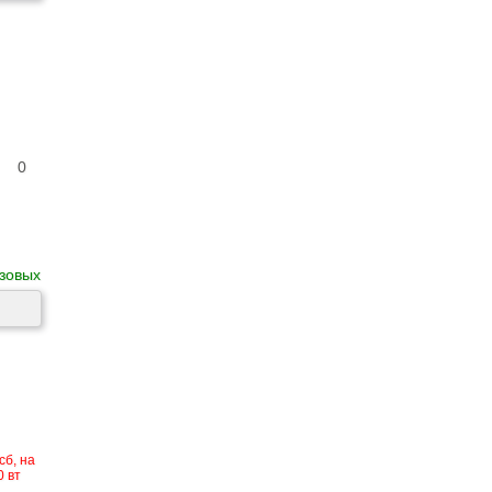
0
зовых
сб, на
0 вт