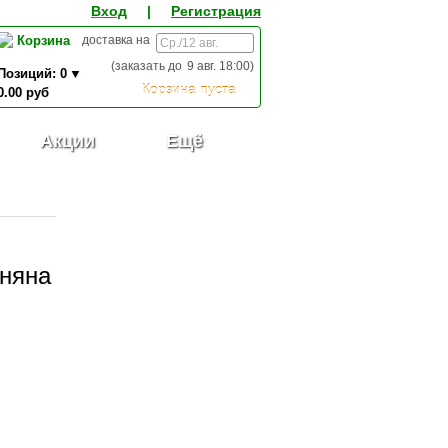
Вход
|
Регистрация
Корзина
доставка на
(заказать до
9 авг. 18:00
)
Позиций:
0
Корзина пуста
0.00
руб
0,00
ИТОГО К ОПЛАТЕ:
руб
Акции
Ещё
аняна