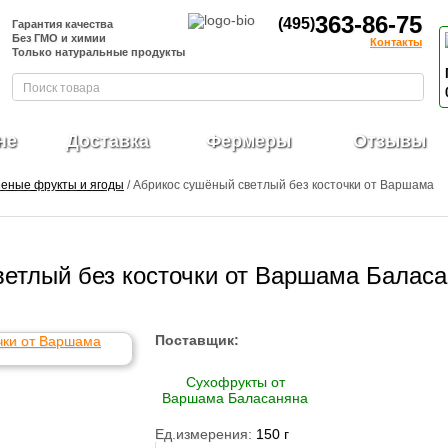
363-86-75
(495)
Гарантия качества
Без ГМО и химии
Контакты
Только натуральные продукты
не
Доставка
Фермеры
Отзывы
еные фрукты и ягоды
/ Абрикос сушёный светлый без косточки от Варшама
етлый без косточки от Варшама Балас
Поставщик:
Сухофрукты от
Варшама Баласаняна
Ед.измерения:
150 г