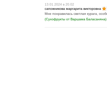
Паштеты
13.01.2024 в 20.02
Холодец
сапожникова маргарита викторовна
Тушенка домашняя
Мне понравилась светлая курага, особе
(Сухофрукты от Варшама Баласаняна)
Кофе
Соки
Компоты
Нектары
Вода питьевая
Консервация
Уксус натуральный
Соусы
Готовые смеси и
каши
Бобовые
Крупы
Мука
Макаронные
изделия
Отруби
Растительные масла
Разное
Зефир
Конфеты