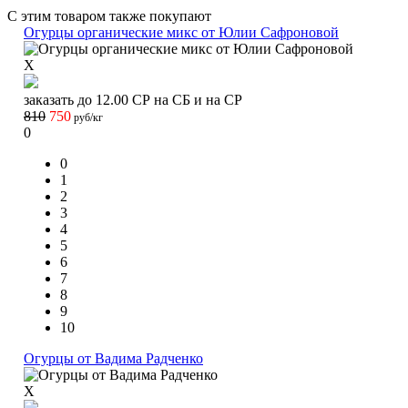
С этим товаром также покупают
Огурцы органические микс от Юлии Сафроновой
X
заказать до 12.00 СР на СБ и на СР
810
750
руб/кг
0
0
1
2
3
4
5
6
7
8
9
10
Огурцы от Вадима Радченко
X