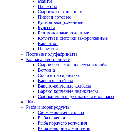
Манты
Наггетсы
Сырники и запеканки
Пироги готовые
Рулеты замороженные
Бургеры
Блинчики замороженные
Котлеты и биточки замороженные
Вареники
Пельмени
Постные полуфабрикаты
Колбаса и копчености
Сыровяленые деликатесы и колбасы
Ветчина
Сосиски и сардельки
Вареные колбасы
Варено-копченые колбасы
Варено-копченые деликатесы
Сырокопченые деликатесы и колбасы
Яйца
Рыба и морепродукты
Свежемороженая рыба
Рыба соленая
Рыба горячего копчения
Рыба холодного копчения