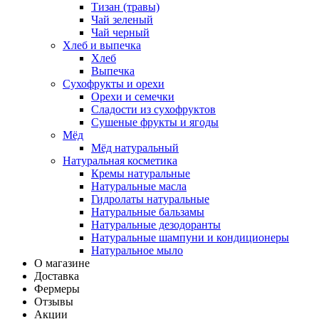
Тизан (травы)
Чай зеленый
Чай черный
Хлеб и выпечка
Хлеб
Выпечка
Сухофрукты и орехи
Орехи и семечки
Сладости из сухофруктов
Сушеные фрукты и ягоды
Мёд
Мёд натуральный
Натуральная косметика
Кремы натуральные
Натуральные масла
Гидролаты натуральные
Натуральные бальзамы
Натуральные дезодоранты
Натуральные шампуни и кондиционеры
Натуральное мыло
О магазине
Доставка
Фермеры
Отзывы
Акции