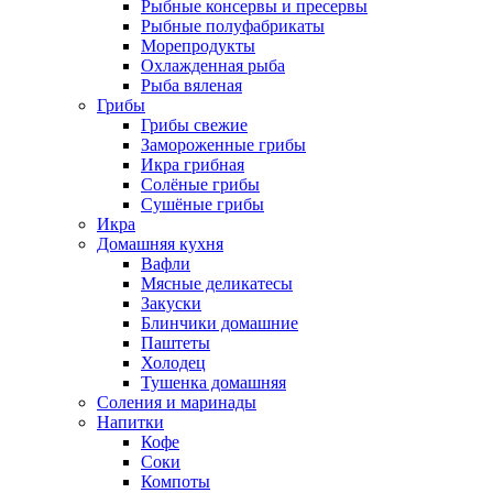
Рыбные консервы и пресервы
Рыбные полуфабрикаты
Морепродукты
Охлажденная рыба
Рыба вяленая
Грибы
Грибы свежие
Замороженные грибы
Икра грибная
Солёные грибы
Сушёные грибы
Икра
Домашняя кухня
Вафли
Мясные деликатесы
Закуски
Блинчики домашние
Паштеты
Холодец
Тушенка домашняя
Соления и маринады
Напитки
Кофе
Соки
Компоты