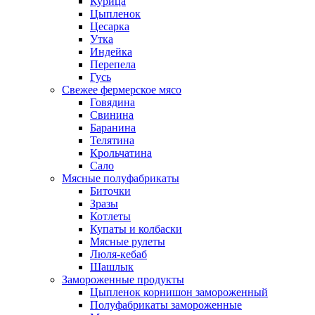
Курица
Цыпленок
Цесарка
Утка
Индейка
Перепела
Гусь
Свежее фермерское мясо
Говядина
Свинина
Баранина
Телятина
Крольчатина
Сало
Мясные полуфабрикаты
Биточки
Зразы
Котлеты
Купаты и колбаски
Мясные рулеты
Люля-кебаб
Шашлык
Замороженные продукты
Цыпленок корнишон замороженный
Полуфабрикаты замороженные