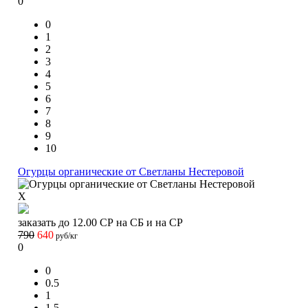
0
0
1
2
3
4
5
6
7
8
9
10
Огурцы органические от Светланы Нестеровой
X
заказать до 12.00 СР на СБ и на СР
790
640
руб/кг
0
0
0.5
1
1.5