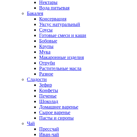
Нектары
Вода питьевая
Бакалея
Консервация
Уксус натуральный
Соусы
Готовые смеси и каши
Бобовые
Крупы
Мука
Макаронные изделия
Отруби
Растительные масла
Разное
Сладости
Зефир
Конфеты
Печенье
Шоколад
Домашнее варенье
Сырое варенье
Пасты и сиропы
Чай
Прессчай
Иван-чай