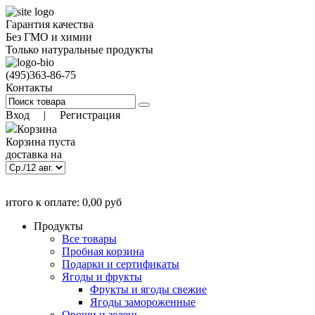
Гарантия качества
Без ГМО и химии
Только натуральные продукты
(495)
363-86-75
Контакты
Вход
|
Регистрация
Корзина
Корзина пуста
доставка на
)
9 авг. 18:00
(заказать до
итого к оплате:
0,00
руб
Позиций:
0
0.00
руб
Продукты
Все товары
Пробная корзина
Подарки и сертификаты
Ягоды и фрукты
Фрукты и ягоды свежие
Ягоды замороженные
Овощи и зелень