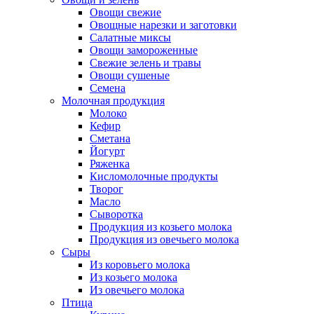
Овощи свежие
Овощные нарезки и заготовки
Салатные миксы
Овощи замороженные
Свежие зелень и травы
Овощи сушеные
Семена
Молочная продукция
Молоко
Кефир
Сметана
Йогурт
Ряженка
Кисломолочные продукты
Творог
Масло
Сыворотка
Продукция из козьего молока
Продукция из овечьего молока
Сыры
Из коровьего молока
Из козьего молока
Из овечьего молока
Птица