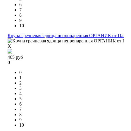
6
7
8
9
10
Крупа гречневая ядрица непропаренная ОРГАНИК от Павла
X
465
руб
0
0
1
2
3
4
5
6
7
8
9
10