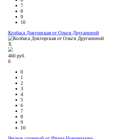
7
8
9
10
Колбаса Докторская от Ольги Друганиной
X
460
руб
0
0
1
2
3
4
5
6
7
8
9
10
Чеснок сушеный от Ивана Новичихина