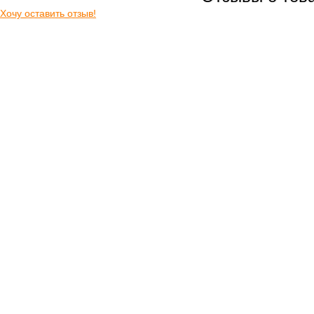
Хочу оставить отзыв!
Свежемороженая
рыба
Рыба соленая
Рыба горячего
копчения
Рыба холодного
копчения
Рыбные консервы и
пресервы
Рыбные
полуфабрикаты
Морепродукты
Охлажденная рыба
Рыба вяленая
Грибы свежие
Замороженные
грибы
Икра грибная
Солёные грибы
Сушёные грибы
Вафли
Мясные деликатесы
Закуски
Блинчики домашние