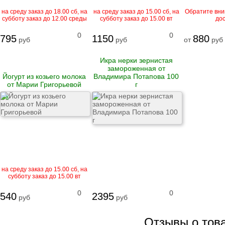
Рулеты
на среду заказ до 18.00 сб, на
на среду заказ до 15.00 сб, на
Обратите вни
замороженные
субботу заказ до 12.00 среды
субботу заказ до 15.00 вт
дос
Бургеры
Блинчики
0
0
795
1150
880
руб
замороженные
руб
от
руб
Котлеты и биточки
замороженные
Икра нерки зернистая
Вареники
замороженная от
Пельмени
Йогурт из козьего молока
Владимира Потапова 100
от Марии Григорьевой
г
X
Сыровяленые
деликатесы и
колбасы
Ветчина
Сосиски и сардельки
Вареные колбасы
Варено-копченые
колбасы
на среду заказ до 15.00 сб, на
Варено-копченые
субботу заказ до 15.00 вт
деликатесы
Сырокопченые
0
0
540
2395
руб
руб
деликатесы и
колбасы
Отзывы о тов