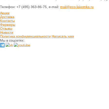
Печенье
Телефон: +7 (495) 363-86-75, e-mail:
mail@eco-lakomka.ru
Шоколад
Домашнее варенье
Акции
Сырое варенье
Доставка
Пасты и сиропы
Контакты
Фермеры
Прессчай
Отзывы
Иван-чай
Новости
Тизан (травы)
Политика конфиденциальности
Написать нам
Чай зеленый
Мы в соцсетях:
Чай черный
Хлеб
Выпечка
Орехи и семечки
Сладости из
сухофруктов
Сушеные фрукты и
ягоды
Мёд натуральный
Кремы натуральные
Натуральные масла
Гидролаты
натуральные