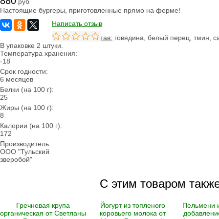
880
руб
Овощи сушеные
Настоящие бургеры, приготовленные прямо на ферме!
Семена
Написать отзыв
Молоко
Состав:
говядина, белый перец, тмин, с
Кефир
В упаковке 2 штуки.
Сметана
Температура хранения:
Йогурт
-18
Ряженка
Кисломолочные
Срок годности:
продукты
6 месяцев
Творог
Белки (на 100 г):
Масло
25
Сыворотка
Жиры (на 100 г):
Продукция из козьего
8
молока
Продукция из
Калории (на 100 г):
овечьего молока
172
Производитель:
Из коровьего молока
ООО "Тульский
Из козьего молока
зверобой"
Из овечьего молока
Курица
С этим товаром такж
Цыпленок
Цесарка
Утка
Гречневая крупа
Йогурт из топленого
Пельмени и
Индейка
органическая от Светланы
коровьего молока от
добавлени
Перепела