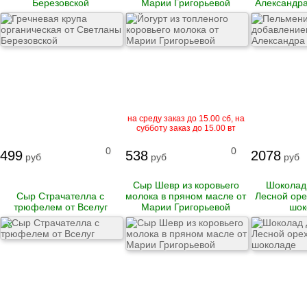
Березовской
Марии Григорьевой
Александра
Гусь
Говядина
Свинина
Баранина
Телятина
Крольчатина
Сало
на среду заказ до 15.00 сб, на
субботу заказ до 15.00 вт
Биточки
Зразы
0
0
Котлеты
499
538
2078
руб
руб
руб
Купаты и колбаски
Мясные рулеты
Сыр Шевр из коровьего
Шоколад
Люля-кебаб
Сыр Страчателла с
молока в пряном масле от
Лесной оре
Шашлык
трюфелем от Вселуг
Марии Григорьевой
шок
X
Цыпленок корнишон
замороженный
Полуфабрикаты
замороженные
Манты
Наггетсы
Сырники и запеканки
Пироги готовые