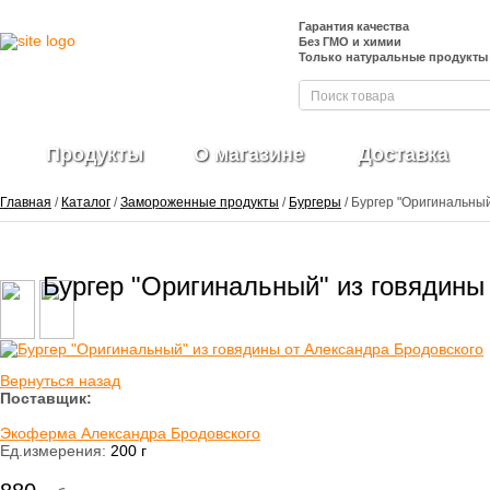
Гарантия качества
Без ГМО и химии
Только натуральные продукты
Продукты
О магазине
Доставка
Главная
/
Каталог
/
Замороженные продукты
/
Бургеры
/ Бургер "Оригинальный
Фрукты и ягоды
Бургер "Оригинальный" из говядины
свежие
Ягоды
замороженные
Овощи свежие
Вернуться назад
Овощные нарезки и
Поставщик:
заготовки
Салатные миксы
Экоферма Александра Бродовского
Овощи
Ед.измерения:
200 г
замороженные
Свежие зелень и
травы