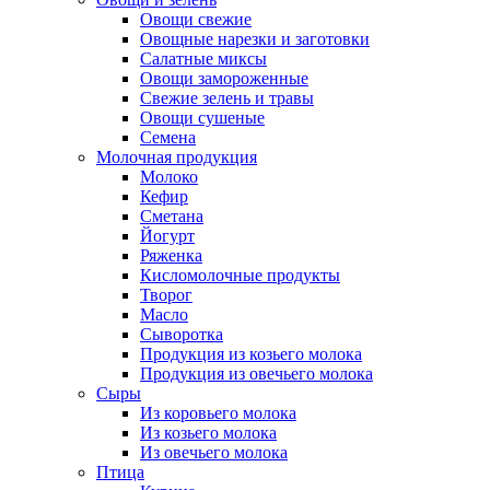
Овощи свежие
Овощные нарезки и заготовки
Салатные миксы
Овощи замороженные
Свежие зелень и травы
Овощи сушеные
Семена
Молочная продукция
Молоко
Кефир
Сметана
Йогурт
Ряженка
Кисломолочные продукты
Творог
Масло
Сыворотка
Продукция из козьего молока
Продукция из овечьего молока
Сыры
Из коровьего молока
Из козьего молока
Из овечьего молока
Птица