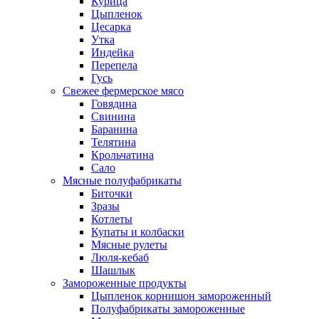
Курица
Цыпленок
Цесарка
Утка
Индейка
Перепела
Гусь
Свежее фермерское мясо
Говядина
Свинина
Баранина
Телятина
Крольчатина
Сало
Мясные полуфабрикаты
Биточки
Зразы
Котлеты
Купаты и колбаски
Мясные рулеты
Люля-кебаб
Шашлык
Замороженные продукты
Цыпленок корнишон замороженный
Полуфабрикаты замороженные