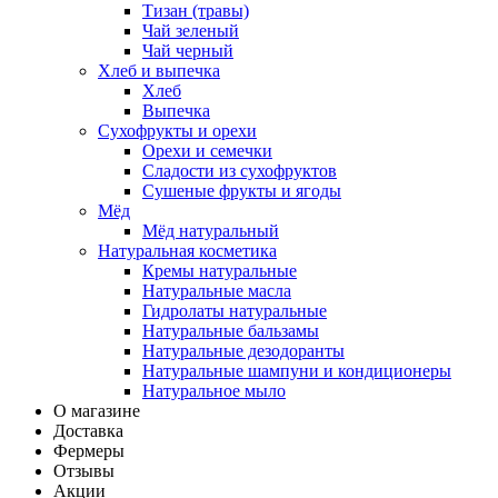
Тизан (травы)
Чай зеленый
Чай черный
Хлеб и выпечка
Хлеб
Выпечка
Сухофрукты и орехи
Орехи и семечки
Сладости из сухофруктов
Сушеные фрукты и ягоды
Мёд
Мёд натуральный
Натуральная косметика
Кремы натуральные
Натуральные масла
Гидролаты натуральные
Натуральные бальзамы
Натуральные дезодоранты
Натуральные шампуни и кондиционеры
Натуральное мыло
О магазине
Доставка
Фермеры
Отзывы
Акции