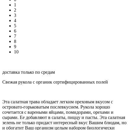
1
2
3
4
5
6
7
8
9
10
доставка только по средам
Свежая рукола с органик сертифицированных полей
Эта салатная трава обладает легким ореховым вкусом с
островато-горьковатым послевкусием. Рукола хорошо
сочетается с вареными яйцами, помидорами, орехами и
сырами. Ее добавляют в салаты, пиццу и пасты. Эта салатная
зелень не только придаст интересный вкус Вашим блюдам, но
и обогатит Ваш организм целым набором биологически