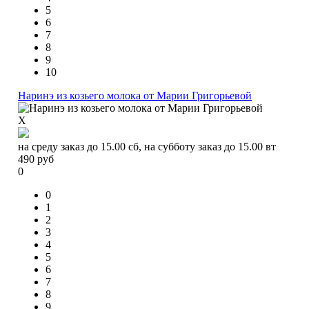
5
6
7
8
9
10
Наринэ из козьего молока от Марии Григорьевой
X
на среду заказ до 15.00 сб, на субботу заказ до 15.00 вт
490
руб
0
0
1
2
3
4
5
6
7
8
9