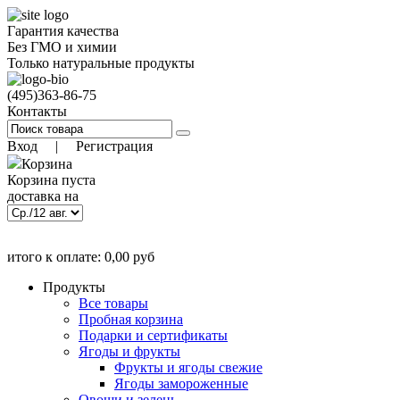
Гарантия качества
Без ГМО и химии
Только натуральные продукты
(495)
363-86-75
Контакты
Вход
|
Регистрация
Корзина
Корзина пуста
доставка на
)
9 авг. 18:00
(заказать до
итого к оплате:
0,00
руб
Позиций:
0
0.00
руб
Продукты
Все товары
Пробная корзина
Подарки и сертификаты
Ягоды и фрукты
Фрукты и ягоды свежие
Ягоды замороженные
Овощи и зелень