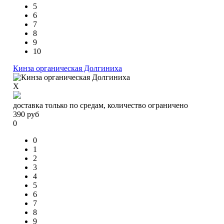
5
6
7
8
9
10
Кинза органическая Долгиниха
X
доставка только по средам, количество ограничено
390
руб
0
0
1
2
3
4
5
6
7
8
9