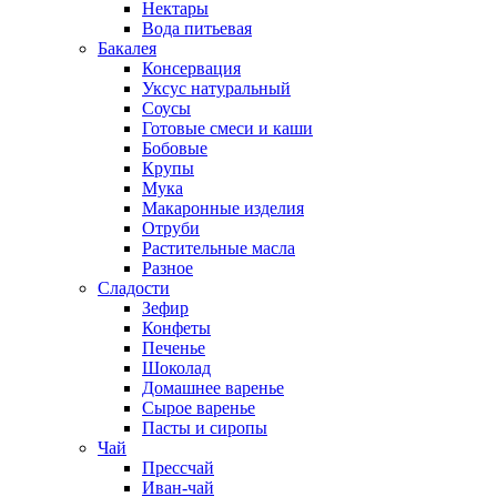
Нектары
Вода питьевая
Бакалея
Консервация
Уксус натуральный
Соусы
Готовые смеси и каши
Бобовые
Крупы
Мука
Макаронные изделия
Отруби
Растительные масла
Разное
Сладости
Зефир
Конфеты
Печенье
Шоколад
Домашнее варенье
Сырое варенье
Пасты и сиропы
Чай
Прессчай
Иван-чай