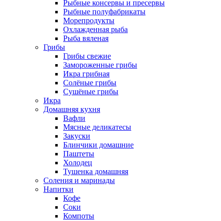
Рыбные консервы и пресервы
Рыбные полуфабрикаты
Морепродукты
Охлажденная рыба
Рыба вяленая
Грибы
Грибы свежие
Замороженные грибы
Икра грибная
Солёные грибы
Сушёные грибы
Икра
Домашняя кухня
Вафли
Мясные деликатесы
Закуски
Блинчики домашние
Паштеты
Холодец
Тушенка домашняя
Соления и маринады
Напитки
Кофе
Соки
Компоты