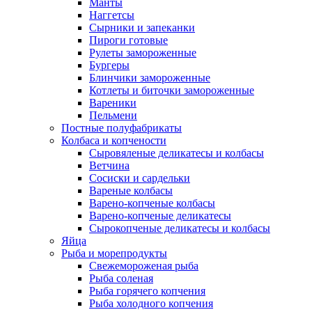
Манты
Наггетсы
Сырники и запеканки
Пироги готовые
Рулеты замороженные
Бургеры
Блинчики замороженные
Котлеты и биточки замороженные
Вареники
Пельмени
Постные полуфабрикаты
Колбаса и копчености
Сыровяленые деликатесы и колбасы
Ветчина
Сосиски и сардельки
Вареные колбасы
Варено-копченые колбасы
Варено-копченые деликатесы
Сырокопченые деликатесы и колбасы
Яйца
Рыба и морепродукты
Свежемороженая рыба
Рыба соленая
Рыба горячего копчения
Рыба холодного копчения