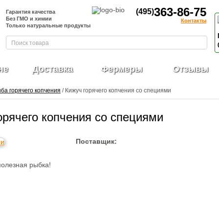
363-86-75
(495)
Гарантия качества
Без ГМО и химии
Контакты
Только натуральные продукты
не
Доставка
Фермеры
Отзывы
ба горячего копчения
/ Кижуч горячего копчения со специями
орячего копчения со специями
Поставщик:
полезная рыбка!