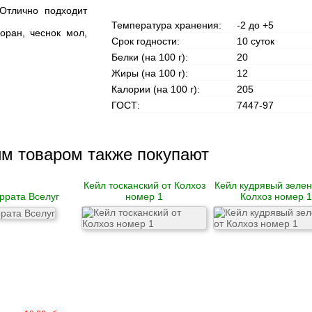
 Отлично подходит
Температура хранения:
-2 до +5
оран, чеснок мол,
Срок годности:
10 суток
Белки (на 100 г):
20
Жиры (на 100 г):
12
Калории (на 100 г):
205
ГОСТ:
7447-97
им товаром также покупают
Кейл тосканский от Колхоз
Кейл кудрявый зелен
ррата Вселуг
номер 1
Колхоз номер 1