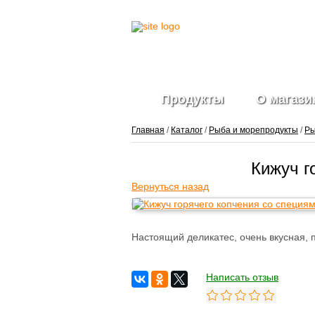
Продукты
О магази
Главная
/
Каталог
/
Рыба и морепродукты
/
Ры
Кижуч г
Фрукты и ягоды
Вернуться назад
свежие
Ягоды
замороженные
Овощи свежие
Настоящий деликатес, очень вкусная, 
Овощные нарезки и
заготовки
Салатные миксы
Написать отзыв
Овощи
замороженные
Свежие зелень и
травы