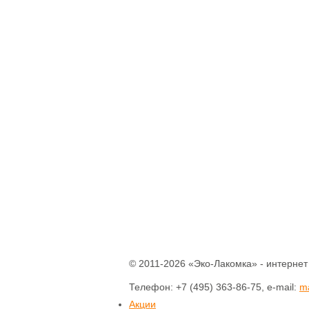
Паштеты
Холодец
Тушенка домашняя
Кофе
Соки
Компоты
Нектары
Вода питьевая
Консервация
Уксус натуральный
Соусы
Готовые смеси и
каши
Бобовые
Крупы
Мука
Макаронные
изделия
Отруби
© 2011-2026 «Эко-Лакомка» - интернет
Растительные масла
Разное
Телефон: +7 (495) 363-86-75, e-mail:
m
Зефир
Акции
Конфеты