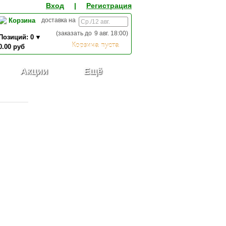
Вход
|
Регистрация
Корзина
доставка на
(заказать до
9 авг. 18:00
)
Позиций:
0
Корзина пуста
0.00
руб
0,00
ИТОГО К ОПЛАТЕ:
руб
Акции
Ещё