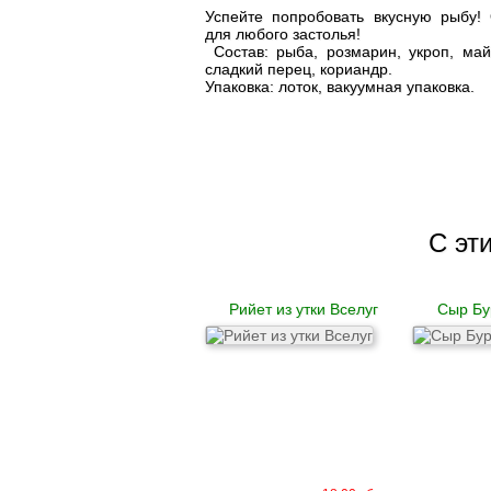
Овощи сушеные
Успейте попробовать вкусную рыбу!
Семена
для любого застолья!
Состав: рыба, розмарин, укроп, май
Молоко
сладкий перец, кориандр.
Кефир
Упаковка: лоток, вакуумная упаковка.
Сметана
Йогурт
Ряженка
Кисломолочные
продукты
Творог
Масло
Сыворотка
С эт
Продукция из козьего
молока
Продукция из
овечьего молока
Рийет из утки Вселуг
Сыр Бу
Из коровьего молока
Из козьего молока
Из овечьего молока
Курица
Цыпленок
Цесарка
Утка
Индейка
Перепела