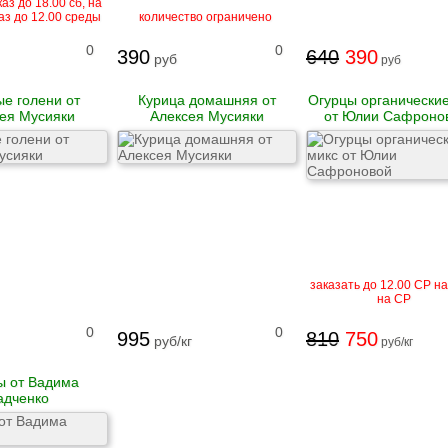
аз до 18.00 сб, на
аз до 12.00 среды
количество ограничено
0
0
390
640
390
руб
руб
е голени от
Курица домашняя от
Огурцы органические
ея Мусияки
Алексея Мусияки
от Юлии Сафроно
заказать до 12.00 СР на
на СР
0
0
995
810
750
руб/кг
руб/кг
ы от Вадима
адченко