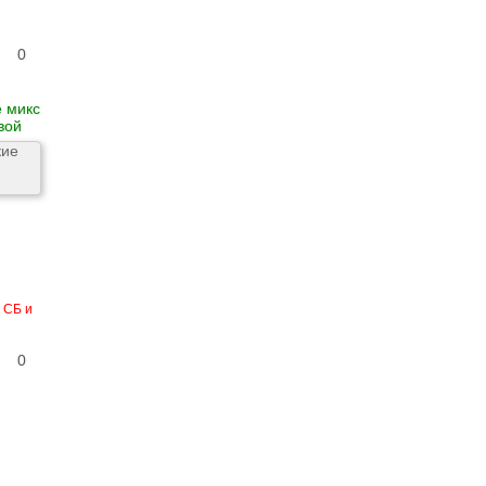
0
 микс
вой
 СБ и
0