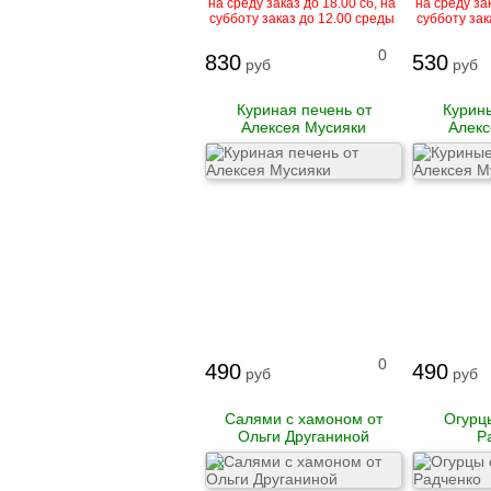
на среду заказ до 18.00 сб, на
на среду зак
Гусь
субботу заказ до 12.00 среды
субботу зак
0
830
530
руб
руб
Говядина
Свинина
Баранина
Куриная печень от
Курины
Телятина
Алексея Мусияки
Алекс
Крольчатина
Сало
Биточки
Зразы
Котлеты
Купаты и колбаски
Мясные рулеты
Люля-кебаб
Шашлык
0
Цыпленок корнишон
490
490
руб
руб
замороженный
Полуфабрикаты
Салями с хамоном от
Огурц
замороженные
Ольги Друганиной
Р
Манты
Наггетсы
X
Сырники и запеканки
Пироги готовые