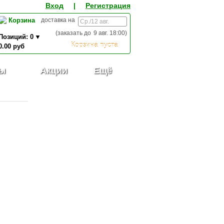
Вход
|
Регистрация
Корзина
доставка на
(заказать до
9 авг. 18:00
)
Позиций:
0
Корзина пуста
0.00
руб
0,00
ИТОГО К ОПЛАТЕ:
руб
ы
Акции
Ещё