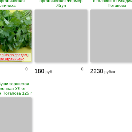
органическая
органическая Фермер
с головой от Влади
лгиниха
Жгун
Потапова
олько по средам,
тво ограничено
0
0
180
2230
руб
руб/кг
буши зернистая
женная УЛ от
 Потапова 125 г