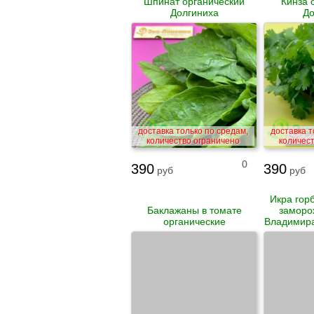
Шпинат органический
Кинза 
Долгиниха
До
доставка только по средам,
доставка т
количество ограничено
количес
0
390
390
руб
руб
Икра гор
Баклажаны в томате
заморо
органические
Владимира