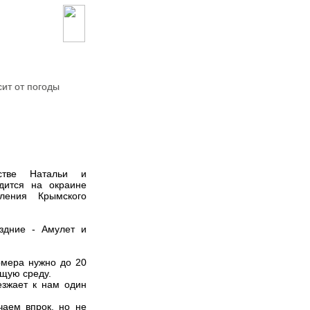
сит от погоды
стве Натальи и
дится на окраине
еления Крымского
здние - Амулет и
рмера нужно до 20
ющую среду.
езжает к нам один
чаем впрок, но не