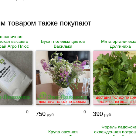
им товаром также покупают
 пшеничная
еская высшего
Букет полевых цветов
Мята органическ
рай Агро Плюс
Васильки
Долгиниха
доставка только по ср
доставка только по средам
количество ограниче
0
0
750
390
руб
руб
Форель ладожск
Крупа овсяная
охлажденная потро