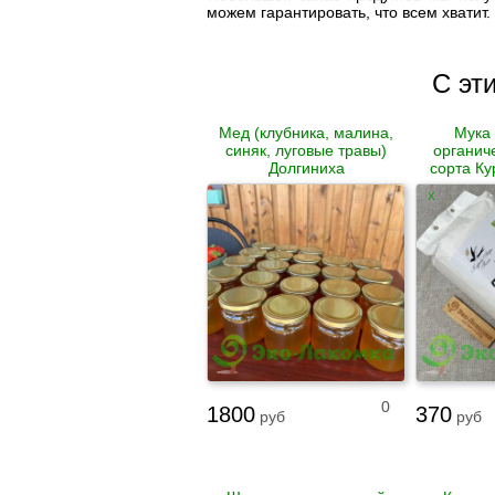
можем гарантировать, что всем хватит.
С эт
Мед (клубника, малина,
Мука
синяк, луговые травы)
органич
Долгиниха
сорта Ку
X
0
1800
370
руб
руб