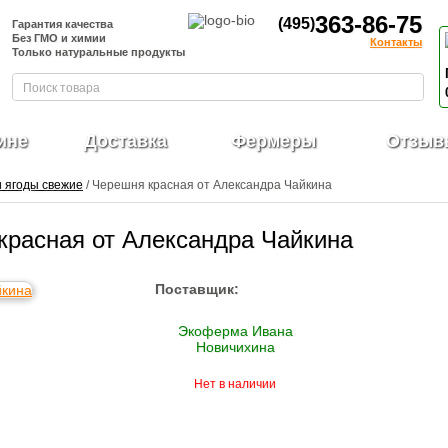
363-86-75
(495)
Гарантия качества
Без ГМО и химии
Контакты
Только натуральные продукты
ине
Доставка
Фермеры
Отзыв
и ягоды свежие
/ Черешня красная от Александра Чайкина
красная от Александра Чайкина
Поставщик:
Экоферма Ивана
Новичихина
Нет в наличии