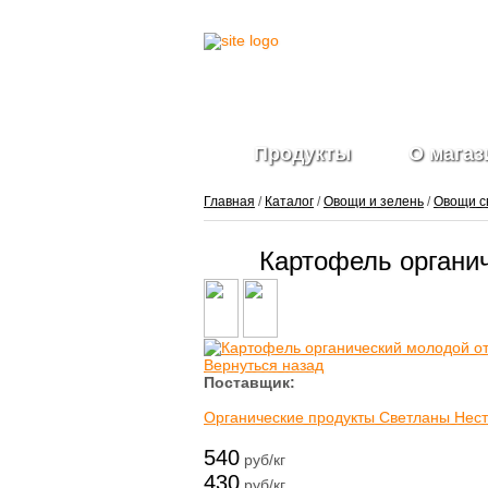
Продукты
О магаз
Главная
/
Каталог
/
Овощи и зелень
/
Овощи с
Картофель органи
Вернуться назад
Поставщик:
Органические продукты Светланы Нес
540
руб/кг
430
руб/кг