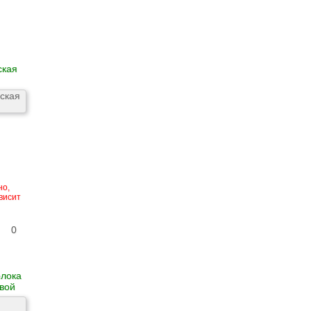
ская
но,
висит
0
олока
вой