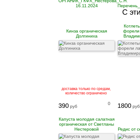
ОРГАНИК_ГКФХ_Нестерова_С.Н.
16.11.2024
Перечень_
С эт
Котлеты
Кинза органическая
форели 
Долгиниха
Владим
доставка только по средам,
количество ограничено
0
390
1800
руб
руб
Капуста молодая салатная
органическая от Светланы
Нестеровой
Редис от 