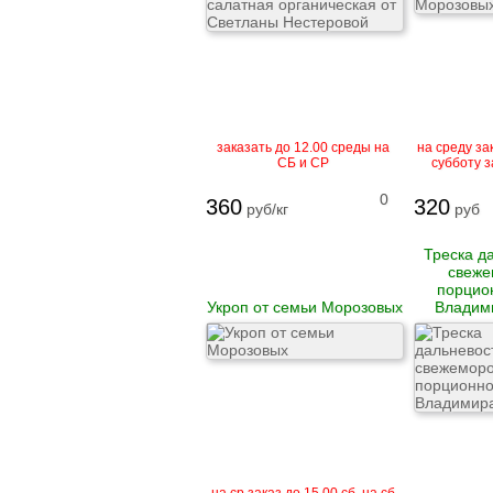
заказать до 12.00 среды на
на среду зак
СБ и СР
субботу з
0
360
320
руб/кг
руб
Треска д
свеже
порцио
Укроп от семьи Морозовых
Владим