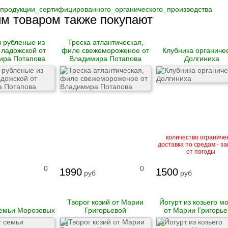
продукции_сертифицированного_органического_производства
им товаром также покупают
 рубленые из
Треска атлантическая,
ладожской от
филе свежемороженое от
Клубника органиче
ира Потапова
Владимира Потапова
Долгиниха
количество ограниче
доставка по средам - за
от погоды
0
0
1990
1500
руб
руб
Творог козий от Марии
Йогурт из козьего м
семьи Морозовых
Григорьевой
от Марии Григорье
X
X