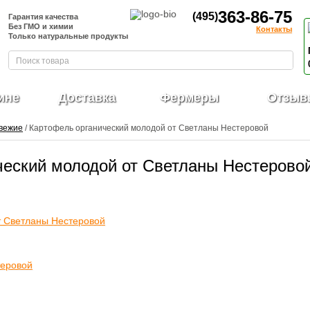
363-86-75
(495)
Гарантия качества
Без ГМО и химии
Контакты
Только натуральные продукты
ине
Доставка
Фермеры
Отзыв
вежие
/ Картофель органический молодой от Светланы Нестеровой
ческий молодой от Светланы Нестерово
теровой