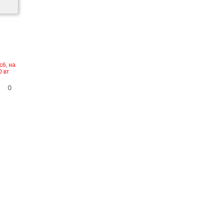
сб, на
0 вт
0