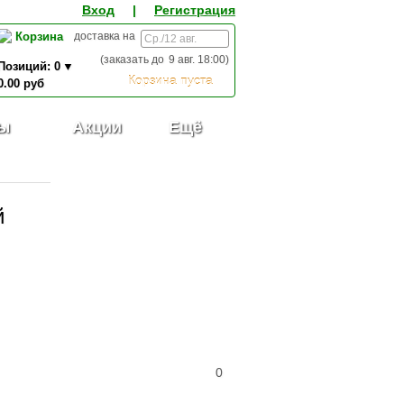
Вход
|
Регистрация
Корзина
доставка на
(заказать до
9 авг. 18:00
)
Позиций:
0
Корзина пуста
0.00
руб
0,00
ИТОГО К ОПЛАТЕ:
руб
ы
Акции
Ещё
й
0