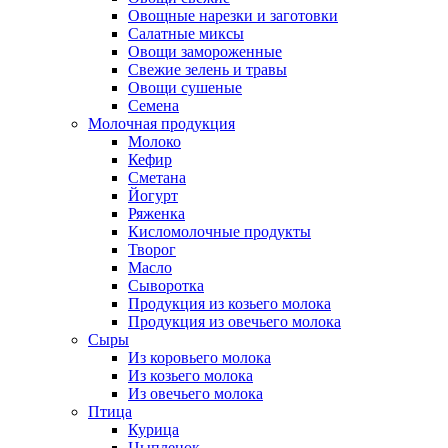
Овощные нарезки и заготовки
Салатные миксы
Овощи замороженные
Свежие зелень и травы
Овощи сушеные
Семена
Молочная продукция
Молоко
Кефир
Сметана
Йогурт
Ряженка
Кисломолочные продукты
Творог
Масло
Сыворотка
Продукция из козьего молока
Продукция из овечьего молока
Сыры
Из коровьего молока
Из козьего молока
Из овечьего молока
Птица
Курица
Цыпленок