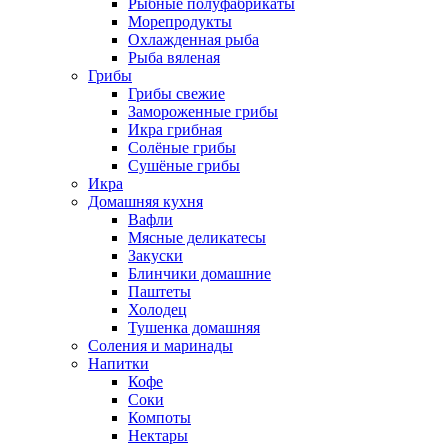
Рыбные полуфабрикаты
Морепродукты
Охлажденная рыба
Рыба вяленая
Грибы
Грибы свежие
Замороженные грибы
Икра грибная
Солёные грибы
Сушёные грибы
Икра
Домашняя кухня
Вафли
Мясные деликатесы
Закуски
Блинчики домашние
Паштеты
Холодец
Тушенка домашняя
Соления и маринады
Напитки
Кофе
Соки
Компоты
Нектары