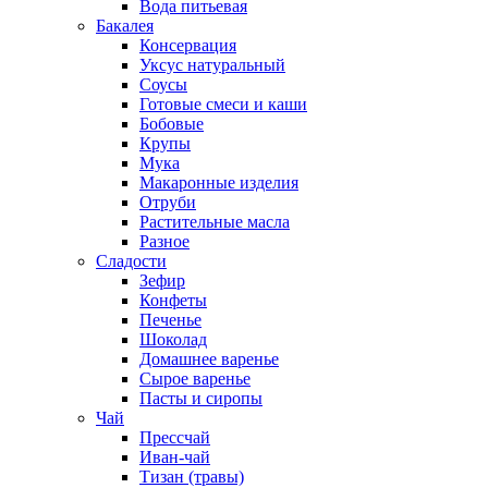
Вода питьевая
Бакалея
Консервация
Уксус натуральный
Соусы
Готовые смеси и каши
Бобовые
Крупы
Мука
Макаронные изделия
Отруби
Растительные масла
Разное
Сладости
Зефир
Конфеты
Печенье
Шоколад
Домашнее варенье
Сырое варенье
Пасты и сиропы
Чай
Прессчай
Иван-чай
Тизан (травы)