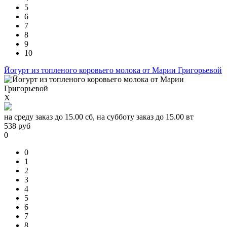
5
6
7
8
9
10
Йогурт из топленого коровьего молока от Марии Григорьевой
X
на среду заказ до 15.00 сб, на субботу заказ до 15.00 вт
538
руб
0
0
1
2
3
4
5
6
7
8