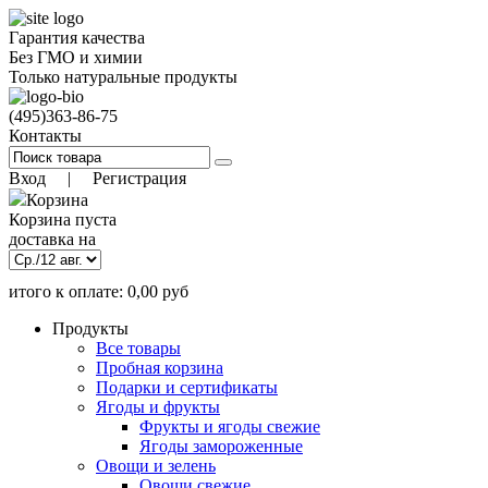
Гарантия качества
Без ГМО и химии
Только натуральные продукты
(495)
363-86-75
Контакты
Вход
|
Регистрация
Корзина
Корзина пуста
доставка на
итого к оплате:
0,00
руб
)
9 авг. 18:00
(заказать до
Позиций:
0
Продукты
0.00
руб
Все товары
Пробная корзина
Подарки и сертификаты
Ягоды и фрукты
Фрукты и ягоды свежие
Ягоды замороженные
Овощи и зелень
Овощи свежие