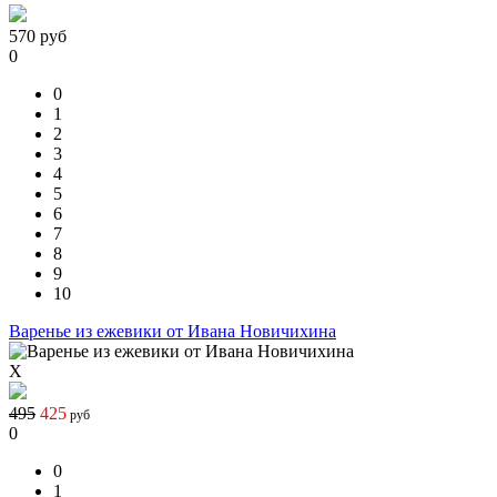
570
руб
0
0
1
2
3
4
5
6
7
8
9
10
Варенье из ежевики от Ивана Новичихина
X
495
425
руб
0
0
1