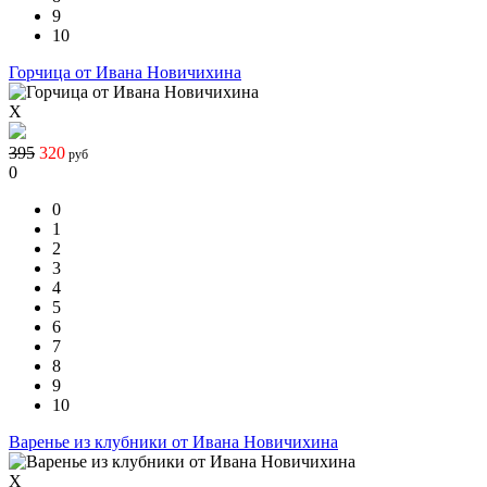
9
10
Горчица от Ивана Новичихина
X
395
320
руб
0
0
1
2
3
4
5
6
7
8
9
10
Варенье из клубники от Ивана Новичихина
X