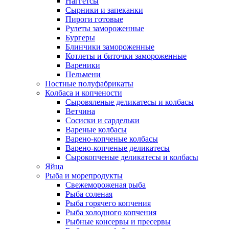
Наггетсы
Сырники и запеканки
Пироги готовые
Рулеты замороженные
Бургеры
Блинчики замороженные
Котлеты и биточки замороженные
Вареники
Пельмени
Постные полуфабрикаты
Колбаса и копчености
Сыровяленые деликатесы и колбасы
Ветчина
Сосиски и сардельки
Вареные колбасы
Варено-копченые колбасы
Варено-копченые деликатесы
Сырокопченые деликатесы и колбасы
Яйца
Рыба и морепродукты
Свежемороженая рыба
Рыба соленая
Рыба горячего копчения
Рыба холодного копчения
Рыбные консервы и пресервы