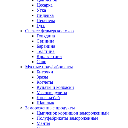
Цесарка
Утка
Индейка
Перепела
Гусь
Свежее фермерское мясо
Говядина
Свинина
Баранина
Телятина
Крольчатина
Сало
Мясные полуфабрикаты
Биточки
Зразы
Котлеты
Купаты и колбаски
Мясные рулеты
Люля-кебаб
Шашлык
Замороженные продукты
Цыпленок корнишон замороженный
Полуфабрикаты замороженные
Манты