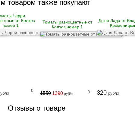
им товаром также покупают
оматы Черри
ветные от Колхоз
Дыня Лада от Вл
Томаты разноцветные от
номер 1
Кременицко
Колхоз номер 1
0
320
0
уб/кг
1550
1390
руб/кг
руб/кг
Отзывы о товаре