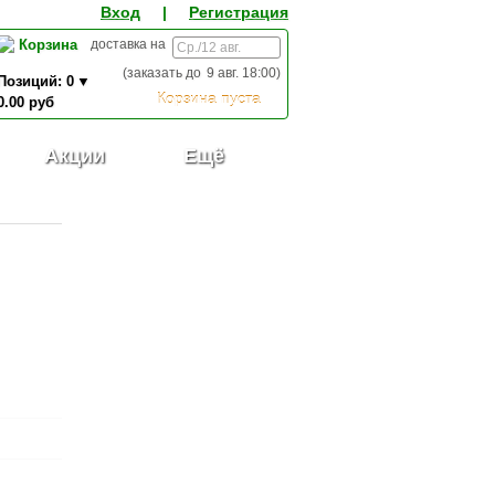
Вход
|
Регистрация
Корзина
доставка на
(заказать до
9 авг. 18:00
)
Позиций:
0
Корзина пуста
0.00
руб
0,00
ИТОГО К ОПЛАТЕ:
руб
Акции
Ещё