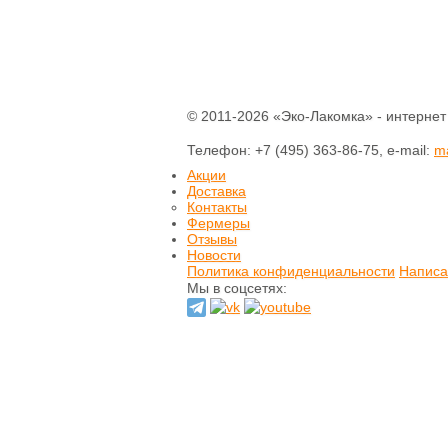
Паштеты
Холодец
Тушенка домашняя
Кофе
© 2011-2026 «Эко-Лакомка» - интернет
Соки
Компоты
Телефон: +7 (495) 363-86-75, e-mail:
m
Нектары
Акции
Вода питьевая
Доставка
Контакты
Консервация
Фермеры
Уксус натуральный
Отзывы
Соусы
Новости
Готовые смеси и
Политика конфиденциальности
каши
Написа
Бобовые
Мы в соцсетях:
Крупы
Мука
Макаронные
изделия
Отруби
Растительные масла
Разное
Зефир
Конфеты