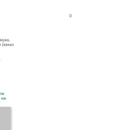
0
мука,
 (какао
.
ти
 на