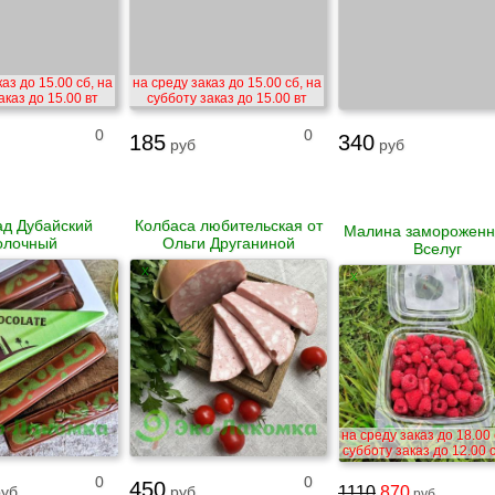
аз до 15.00 сб, на
на среду заказ до 15.00 сб, на
аказ до 15.00 вт
субботу заказ до 15.00 вт
0
0
185
340
руб
руб
д Дубайский
Колбаса любительская от
Малина замороженн
олочный
Ольги Друганиной
Вселуг
X
X
на среду заказ до 18.00 
субботу заказ до 12.00
0
0
450
уб
руб
1110
870
руб