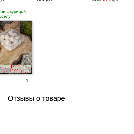
ни с курицей
Вселуг
аз до 18.00 сб, на
аз до 12.00 среды
0
Отзывы о товаре