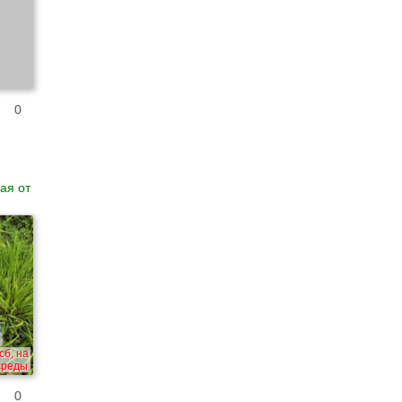
0
ая от
сб, на
 среды
0