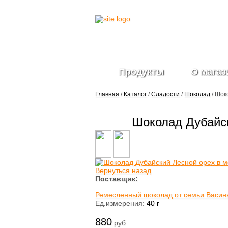
Продукты
О магаз
Главная
/
Каталог
/
Сладости
/
Шоколад
/ Шок
Шоколад Дубайс
Вернуться назад
Поставщик:
Ремесленный шоколад от семьи Васин
Ед.измерения:
40 г
880
руб