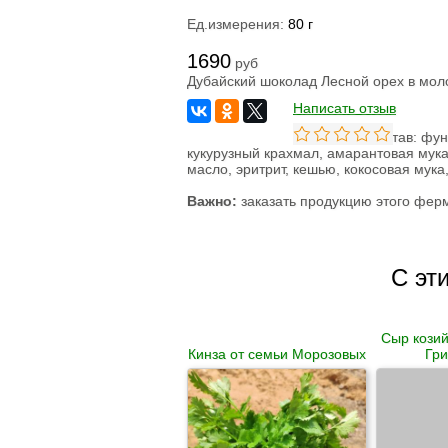
Ед.измерения:
80 г
1690
руб
Дубайский шоколад Лесной орех в мо
Написать отзыв
Состав: фун
кукурузный крахмал, амарантовая мука
масло, эритрит, кешью, кокосовая мук
Важно:
заказать продукцию этого ферм
С эт
Сыр козий
Кинза от семьи Морозовых
Гри