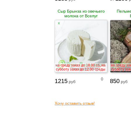
Сыр Брынза из овечьего
Пельме
молока от Вселуг
X
на среду заказ до 18.00 сб, на
на среду зак
субботу заказ до 12.00 среды
субботу зак
0
1215
850
руб
руб
Хочу оставить отзыв!