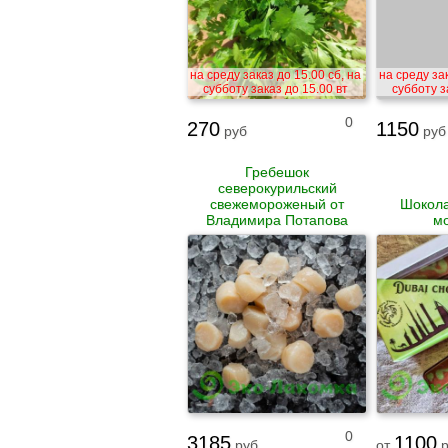
на среду заказ до 15.00 сб, на
на среду зак
субботу заказ до 15.00 вт
субботу з
0
270
1150
руб
руб
Гребешок
северокурильский
свежемороженый от
Шокола
Владимира Потапова
м
0
3185
1100
руб
от
р