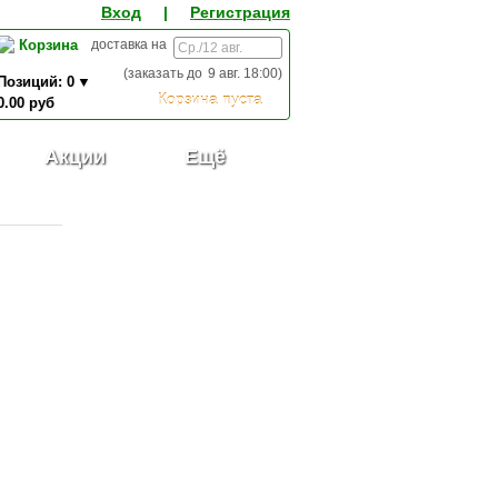
Вход
|
Регистрация
Корзина
доставка на
(заказать до
9 авг. 18:00
)
Позиций:
0
Корзина пуста
0.00
руб
0,00
ИТОГО К ОПЛАТЕ:
руб
Акции
Ещё