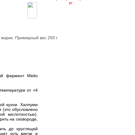
вт
жарки. Примерный вес 250 г
ый фермент Meito
 температуре от +4
кой кухни. Халлуми
 (это обусловлено
ой кислотностью).
рить на сковороде,
рить до хрустящей
анет чуть мягче и