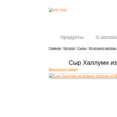
Продукты
О магази
Главная
/
Каталог
/
Сыры
/
Из козьего молока
Сыр Халлуми из 
Фрукты и ягоды
Вернуться назад
свежие
Ягоды
замороженные
Овощи свежие
Овощные нарезки и
заготовки
Салатные миксы
Овощи
замороженные
Свежие зелень и
травы