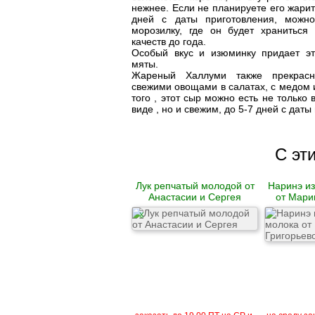
нежнее. Если не планируете его жари
Гусь
дней с даты приготовления, можн
морозилку, где он будет храниться
качеств до года.
Говядина
Особый вкус и изюминку придает эт
Свинина
мяты.
Баранина
Жареный Халлуми также прекрасн
Телятина
свежими овощами в салатах, с медом 
Крольчатина
того , этот сыр можно есть не только
Сало
виде , но и свежим, до 5-7 дней с даты
Биточки
Зразы
С эт
Котлеты
Купаты и колбаски
Мясные рулеты
Лук репчатый молодой от
Наринэ из
Люля-кебаб
Анастасии и Сергея
от Мари
Шашлык
X
Цыпленок корнишон
замороженный
Полуфабрикаты
замороженные
Манты
Наггетсы
Сырники и запеканки
Пироги готовые