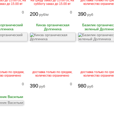
аз до 15.00 сб, на
на среду заказ до 15.00 сб, на
доставка только по ср
аказ до 15.00 вт
субботу заказ до 15.00 вт
количество ограниче
0
0
200
390
руб/кг
руб
органический
Кинза органическая
Базилик органичес
лгиниха
Долгиниха
зеленый Долгини
олько по средам,
доставка только по средам,
доставка только по ср
тво ограничено
количество ограничено
количество ограниче
0
0
390
980
руб
руб
ник Васильки