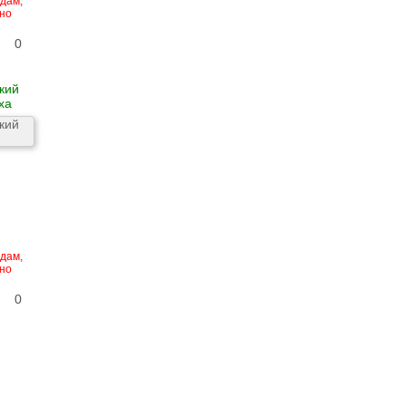
едам,
но
0
кий
ха
едам,
но
0