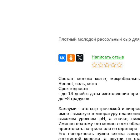
Овощи сушеные
Семена
Молоко
Кефир
Сметана
Йогурт
Плотный молодой рассольный сыр для 
Ряженка
Кисломолочные
продукты
Творог
Написать отзыв
Масло
Сыворотка
Продукция из козьего
молока
Состав: молоко козье, микробиальн
Продукция из
Rennet, соль, мята.
овечьего молока
Срок годности
- до 14 дней с даты изготовления при
Из коровьего молока
до +8 градусов
Из козьего молока
Из овечьего молока
Халлуми - это сыр греческой и кипрс
имеет высокую температуру плавления
Курица
высоким уровнем pH, а значит, низк
Цыпленок
Именно поэтому его можно легко обжа
Цесарка
приготовить на гриле или во фритюре.
Утка
Его поверхность нужно слегка зажа
Индейка
золотистой корочки, а внутри он ст
Перепела