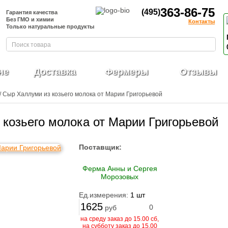
363-86-75
(495)
Гарантия качества
Без ГМО и химии
Контакты
Только натуральные продукты
не
Доставка
Фермеры
Отзывы
/ Сыр Халлуми из козьего молока от Марии Григорьевой
козьего молока от Марии Григорьевой
Поставщик:
Ферма Анны и Сергея
Морозовых
Ед.измерения:
1 шт
1625
0
руб
на среду заказ до 15.00 сб,
на субботу заказ до 15.00