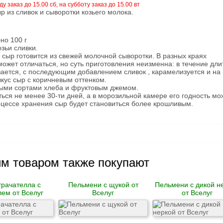
ду заказ до 15.00 сб, на субботу заказ до 15.00 вт
из сливок и сыворотки козьего молока.
но 100 г
озьи сливки.
сыр готовится из свежей молочной сыворотки. В разных краях
может отличаться, но суть приготовления неизменна: в течение дли
вается, с последующим добавлением сливок , карамелизуется и на
вкус сыр с коричневым оттенком.
мными сортами хлеба и фруктовым джемом.
ться не менее 30-ти дней, а в морозильной камере его годность мо
роцессе хранения сыр будет становиться более крошливым.
им товаром также покупают
рачателла с
Пельмени с щукой от
Пельмени с дикой н
ем от Вселуг
Вселуг
от Вселуг