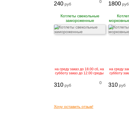
0
240
1800
руб
руб
Рулеты
замороженные
Бургеры
Котлеты свекольные
Котле
Блинчики
замороженные
морковны
замороженные
Котлеты и биточки
X
X
замороженные
Вареники
Пельмени
Сыровяленые
деликатесы и
на среду заказ до 18.00 сб, на
на среду зак
колбасы
субботу заказ до 12.00 среды
субботу зак
Ветчина
Сосиски и сардельки
0
310
310
руб
руб
Вареные колбасы
Варено-копченые
колбасы
Варено-копченые
деликатесы
Хочу оставить отзыв!
Сырокопченые
деликатесы и
колбасы