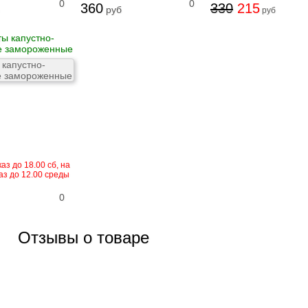
0
0
360
330
215
руб
руб
ты капустно-
е замороженные
аз до 18.00 сб, на
аз до 12.00 среды
0
Отзывы о товаре