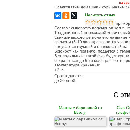
на сре
Овощи сушеные
Сладковатый домашний коричневый сыр 
Семена
Написать отзыв
Молоко
Кефир
Вес: пример
Сметана
Состав : сыворотка подсырная козья, к
Йогурт
Традиционный норвежский коричневый 
Ряженка
Скандинавского региона его название 
Кисломолочные
времени (5-10 часов) сыворотка увари
продукты
получается вкусный и сладковатый на 
Творог
Брюност, как правило, подается с тё
Масло
В холодильнике такой сыр будет храни
Сыворотка
сохраняться до 6-ти месяцев. Но, в п
Продукция из козьего
Температура хранения:
молока
+2+5
Продукция из
Срок годности:
овечьего молока
до 30 дней
Из коровьего молока
Из козьего молока
С эт
Из овечьего молока
Курица
Манты с бараниной от
Сыр Ст
Цыпленок
Вселуг
трюфел
Цесарка
Утка
X
Индейка
Перепела