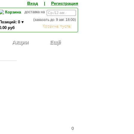
Вход
|
Регистрация
Корзина
доставка на
(заказать до
9 авг. 18:00
)
Позиций:
0
Корзина пуста
0.00
руб
0,00
ИТОГО К ОПЛАТЕ:
руб
Акции
Ещё
0