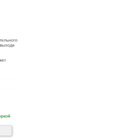
тельного
 выходе
жет
еркой