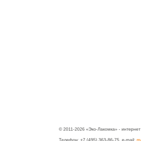
Паштеты
Холодец
Тушенка домашняя
Кофе
Соки
Компоты
Нектары
Вода питьевая
Консервация
Уксус натуральный
Соусы
Готовые смеси и
каши
Бобовые
Крупы
Мука
Макаронные
изделия
Отруби
Растительные масла
Разное
© 2011-2026 «Эко-Лакомка» - интернет
Зефир
Телефон: +7 (495) 363-86-75, e-mail:
m
Конфеты