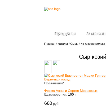
Продукты
О магази
Главная
/
Каталог
/
Сыры
/
Из козьего молока
Сыр козий
Фрукты и ягоды
свежие
Ягоды
замороженные
Овощи свежие
Вернуться назад
Овощные нарезки и
Поставщик:
заготовки
Салатные миксы
Ферма Анны и Сергея Морозовых
Овощи
Ед.измерения:
100 г
замороженные
Свежие зелень и
660
руб
травы