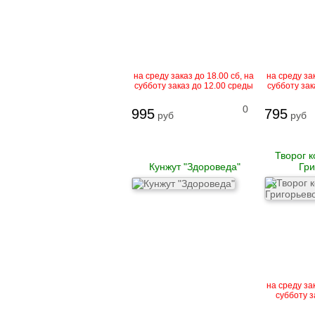
Гусь
Говядина
Свинина
Баранина
на среду заказ до 18.00 сб, на
на среду зак
Телятина
субботу заказ до 12.00 среды
субботу зак
Крольчатина
Сало
0
995
795
руб
руб
Биточки
Зразы
Творог 
Котлеты
Кунжут "Здороведа"
Гри
Купаты и колбаски
Мясные рулеты
X
Люля-кебаб
Шашлык
Цыпленок корнишон
замороженный
Полуфабрикаты
замороженные
Манты
на среду зак
Наггетсы
субботу з
Сырники и запеканки
Пироги готовые