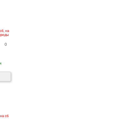
сб, на
 среды
0
и
 на сб