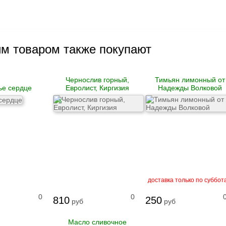
им товаром также покупают
Чернослив горный,
Тимьян лимонный от
ье сердце
Евролист, Киргизия
Надежды Волковой
X
доставка только по суббот
0
0
810
250
руб
руб
Масло сливочное