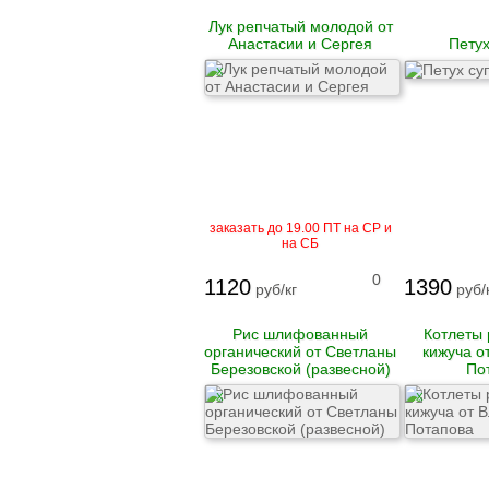
Гусь
Лук репчатый молодой от
Анастасии и Сергея
Петух
Говядина
X
Свинина
Баранина
Телятина
Крольчатина
Сало
Биточки
Зразы
заказать до 19.00 ПТ на СР и
Котлеты
на СБ
Купаты и колбаски
Мясные рулеты
0
1120
1390
руб/кг
руб/
Люля-кебаб
Шашлык
Рис шлифованный
Котлеты 
органический от Светланы
кижуча о
Цыпленок корнишон
Березовской (развесной)
По
замороженный
X
X
Полуфабрикаты
замороженные
Манты
Наггетсы
Сырники и запеканки
Пироги готовые