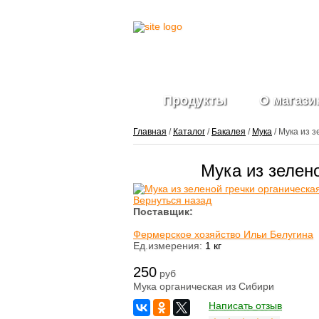
Продукты
О магази
Главная
/
Каталог
/
Бакалея
/
Мука
/ Мука из 
Мука из зелен
Фрукты и ягоды
свежие
Вернуться назад
Ягоды
Поставщик:
замороженные
Фермерское хозяйство Ильи Белугина
Овощи свежие
Ед.измерения:
1 кг
Овощные нарезки и
заготовки
250
Салатные миксы
руб
Овощи
Мука органическая из Сибири
замороженные
Написать отзыв
Свежие зелень и
травы