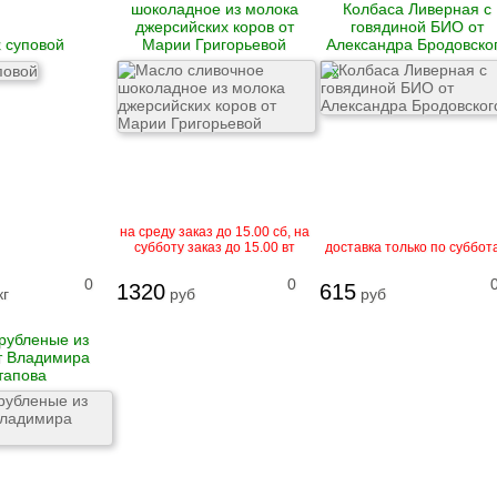
шоколадное из молока
Колбаса Ливерная с
джерсийских коров от
говядиной БИО от
 суповой
Марии Григорьевой
Александра Бродовско
X
на среду заказ до 15.00 сб, на
субботу заказ до 15.00 вт
доставка только по суббот
0
0
1320
615
кг
руб
руб
рубленые из
т Владимира
тапова