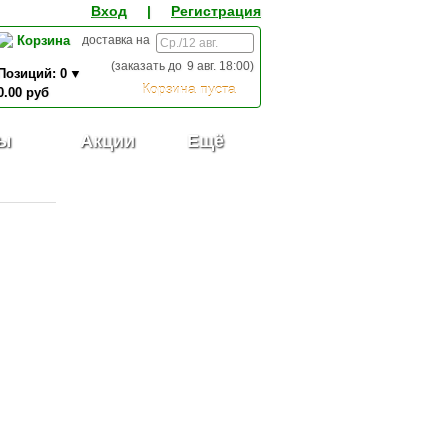
Вход
|
Регистрация
Корзина
доставка на
(заказать до
9 авг. 18:00
)
Позиций:
0
Корзина пуста
0.00
руб
0,00
ИТОГО К ОПЛАТЕ:
руб
ы
Акции
Ещё