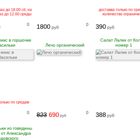
аз до 18.00 сб, на
доставка только по ср
аз до 12.00 среды
количество ограниче
0
0
1800
390
г
руб
руб
микс в горшочке
Салат Лалик от Ко
асильки
Лечо органический
номер 1
только по средам
0
0
823
690
388
руб
руб
ки из говядины
) от Александра
довского