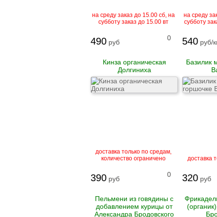
на среду заказ до 15.00 сб, на
на среду зак
субботу заказ до 15.00 вт
субботу зак
0
490
540
руб
руб/к
Кинза органическая
Базилик 
Долгиниха
В
доставка только по средам,
количество ограничено
доставка 
0
390
320
руб
руб
Пельмени из говядины с
Фрикадель
добавлением курицы от
(органик
Александра Бродовского
Бро