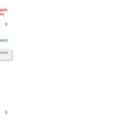
едам,
но
0
лхоз
0