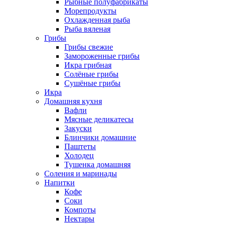
Рыбные полуфабрикаты
Морепродукты
Охлажденная рыба
Рыба вяленая
Грибы
Грибы свежие
Замороженные грибы
Икра грибная
Солёные грибы
Сушёные грибы
Икра
Домашняя кухня
Вафли
Мясные деликатесы
Закуски
Блинчики домашние
Паштеты
Холодец
Тушенка домашняя
Соления и маринады
Напитки
Кофе
Соки
Компоты
Нектары