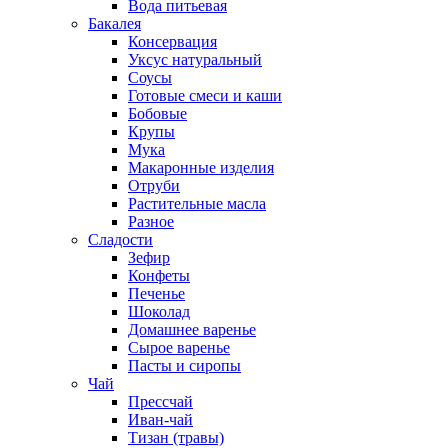
Вода питьевая
Бакалея
Консервация
Уксус натуральный
Соусы
Готовые смеси и каши
Бобовые
Крупы
Мука
Макаронные изделия
Отруби
Растительные масла
Разное
Сладости
Зефир
Конфеты
Печенье
Шоколад
Домашнее варенье
Сырое варенье
Пасты и сиропы
Чай
Прессчай
Иван-чай
Тизан (травы)