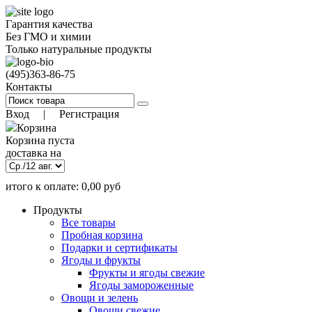
Гарантия качества
Без ГМО и химии
Только натуральные продукты
(495)
363-86-75
Контакты
Вход
|
Регистрация
Корзина
Корзина пуста
доставка на
итого к оплате:
0,00
руб
)
9 авг. 18:00
(заказать до
Позиций:
0
Продукты
0.00
руб
Все товары
Пробная корзина
Подарки и сертификаты
Ягоды и фрукты
Фрукты и ягоды свежие
Ягоды замороженные
Овощи и зелень
Овощи свежие