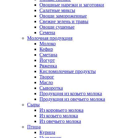
Овощные нарезки и заготовки
Салатные миксы
Овощи замороженные
Свежие зелень и травы
Овощи сушеные
Семена
Молочная продукция
Молоко
Кефир
Сметана
Йогурт
Ряженка
Кисломолочные продукты
Творог
Масло
Сыворотка
Продукция из козьего молока
Продукция из овечьего молока
Сыры
Из коровьего молока
Из козьего молока
Из овечьего молока
Птица
Курица
Цыпленок