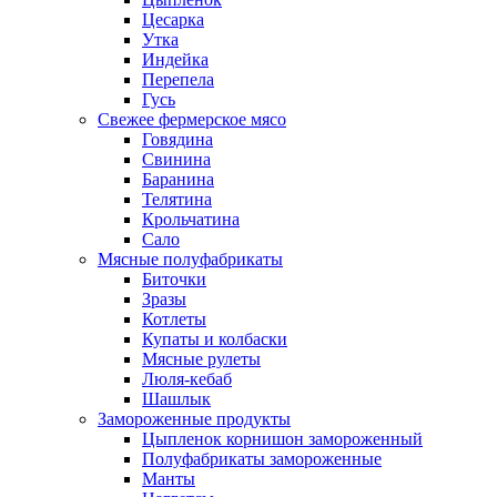
Цесарка
Утка
Индейка
Перепела
Гусь
Свежее фермерское мясо
Говядина
Свинина
Баранина
Телятина
Крольчатина
Сало
Мясные полуфабрикаты
Биточки
Зразы
Котлеты
Купаты и колбаски
Мясные рулеты
Люля-кебаб
Шашлык
Замороженные продукты
Цыпленок корнишон замороженный
Полуфабрикаты замороженные
Манты