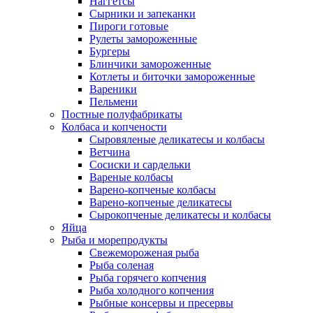
Наггетсы
Сырники и запеканки
Пироги готовые
Рулеты замороженные
Бургеры
Блинчики замороженные
Котлеты и биточки замороженные
Вареники
Пельмени
Постные полуфабрикаты
Колбаса и копчености
Сыровяленые деликатесы и колбасы
Ветчина
Сосиски и сардельки
Вареные колбасы
Варено-копченые колбасы
Варено-копченые деликатесы
Сырокопченые деликатесы и колбасы
Яйца
Рыба и морепродукты
Свежемороженая рыба
Рыба соленая
Рыба горячего копчения
Рыба холодного копчения
Рыбные консервы и пресервы