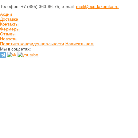
Печенье
Телефон: +7 (495) 363-86-75, e-mail:
mail@eco-lakomka.ru
Шоколад
Акции
Домашнее варенье
Доставка
Сырое варенье
Контакты
Пасты и сиропы
Фермеры
Отзывы
Прессчай
Новости
Иван-чай
Политика конфиденциальности
Написать нам
Тизан (травы)
Мы в соцсетях:
Чай зеленый
Чай черный
Хлеб
Выпечка
Орехи и семечки
Сладости из
сухофруктов
Сушеные фрукты и
ягоды
Мёд натуральный
Кремы натуральные
Натуральные масла
Гидролаты
натуральные