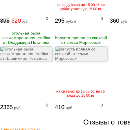
Рулеты
на среду заказ до 15.00 сб, на
замороженные
субботу заказ до 15.00 вт
Бургеры
Блинчики
0
0
395
320
295
360
руб/кг
руб
руб
замороженные
Котлеты и биточки
замороженные
Угольная рыба
Вареники
свежемороженая, стейки
Капуста пряная со свеклой
Пельмени
от Владимира Потапова
от семьи Морозовых
X
Сыровяленые
деликатесы и
колбасы
Ветчина
Сосиски и сардельки
Вареные колбасы
на ср заказ до 15.00 сб, на сб
Варено-копченые
заказ до 15.00 вт
колбасы
Варено-копченые
0
0
2365
410
деликатесы
руб
руб
Сырокопченые
деликатесы и
колбасы
Отзывы о тов
Хочу оставить отзыв!