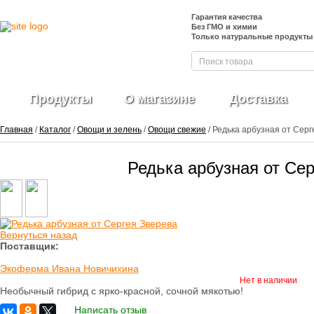
Гарантия качества
Без ГМО и химии
Только натуральные продукты
Продукты
О магазине
Доставка
Главная
/
Каталог
/
Овощи и зелень
/
Овощи свежие
/ Редька арбузная от Серг
Редька арбузная от Се
Фрукты и ягоды
свежие
Ягоды
замороженные
Овощи свежие
Вернуться назад
Овощные нарезки и
Поставщик:
заготовки
Салатные миксы
Экоферма Ивана Новичихина
Овощи
Нет в наличии
замороженные
Необычный гибрид с ярко-красной, сочной мякотью!
Свежие зелень и
Написать отзыв
травы