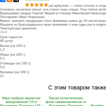
Овощи сушеные
Редька арбузная — очень сочная и сладк
Семена
полежать несколько минут, она станет еще слаще. Она слегка зелё
Выращивает редьку Сергей Зверев в станице Ивановская Краснода
Молоко
Поставляет Иван Новичихин.
Кефир
Важно: заказать продукцию этого фермера нужно до 20 часов вторн
Сметана
Машина из Краснодарского края приезжает к нам один раз в недел
Йогурт
Температура хранения:
Ряженка
+1-3
Кисломолочные
Срок годности:
продукты
90 суток
Творог
Масло
Белки (на 100 г):
Сыворотка
1,2
Продукция из козьего
Жиры (на 100 г):
молока
0,1
Продукция из
Углеводы (на 100 г):
овечьего молока
3,4
Из коровьего молока
Калории (на 100 г):
Из козьего молока
21
Из овечьего молока
С этим товаром такж
Курица
Цыпленок
Цесарка
Икра горбуши зернистая
Треска атлантическая,
Утка
замороженная УЛ от
филе свежемороженое от
Индейка
Владимира Потапова 125 г
Владимира Потапова
Индейка 
Перепела