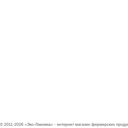
Паштеты
Холодец
Тушенка домашняя
Кофе
Соки
Компоты
Нектары
Вода питьевая
Консервация
Уксус натуральный
Соусы
Готовые смеси и
каши
Бобовые
Крупы
Мука
Макаронные
изделия
Отруби
Растительные масла
Разное
Зефир
© 2011-2026 «Эко-Лакомка» - интернет магазин фермерских продук
Конфеты