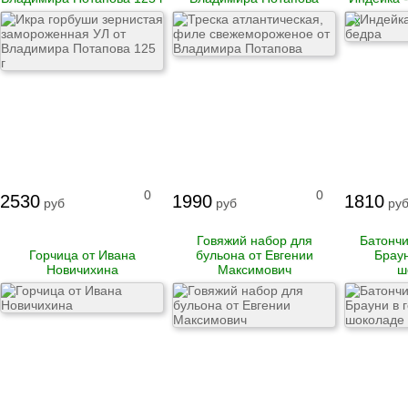
Гусь
X
Говядина
Свинина
Баранина
Телятина
Крольчатина
Сало
Биточки
Зразы
0
0
2530
1990
1810
Котлеты
руб
руб
руб
Купаты и колбаски
Мясные рулеты
Говяжий набор для
Батонч
Люля-кебаб
Горчица от Ивана
бульона от Евгении
Браун
Шашлык
Новичихина
Максимович
ш
Цыпленок корнишон
замороженный
Полуфабрикаты
замороженные
Манты
Наггетсы
Сырники и запеканки
Пироги готовые