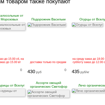
им товаром также покупают
алосольные от
 Морозовых
Подорожник Васильки
Огурцы от Вселу
аз до 15.00 сб, на
на среду заказ до 18.00 
аказ до 15.00 вт
доставка только по средам
субботу заказ до 12.00
0
0
430
435
руб
руб/кг
Ассорти овощей
курицы от Вселуг
Лечо органическ
органических Светофор