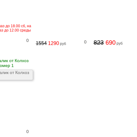
аз до 18.00 сб, на
аз до 12.00 среды
0
823
690
0
1554
1290
руб
руб
алик от Колхоз
омер 1
0