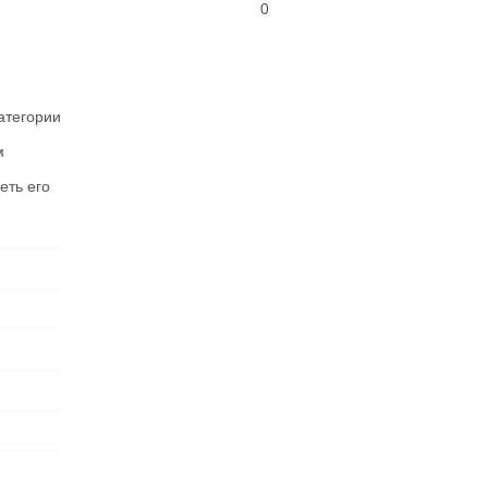
0
атегории
м
еть его