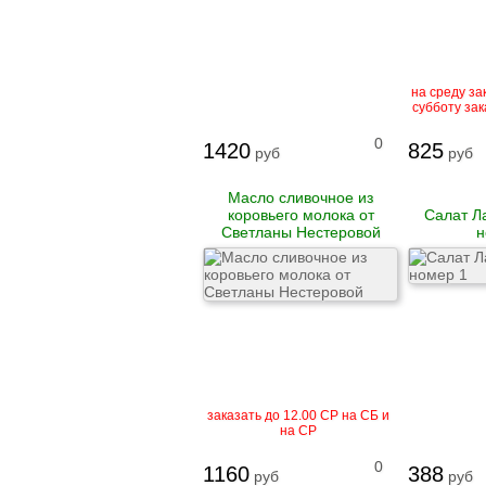
Рулеты
замороженные
Бургеры
Блинчики
замороженные
на среду зак
Котлеты и биточки
субботу зак
замороженные
Вареники
0
1420
825
руб
руб
Пельмени
Масло сливочное из
коровьего молока от
Салат Л
Светланы Нестеровой
н
Сыровяленые
деликатесы и
колбасы
Ветчина
Сосиски и сардельки
Вареные колбасы
Варено-копченые
колбасы
Варено-копченые
деликатесы
Сырокопченые
заказать до 12.00 СР на СБ и
на СР
деликатесы и
колбасы
0
1160
388
руб
руб