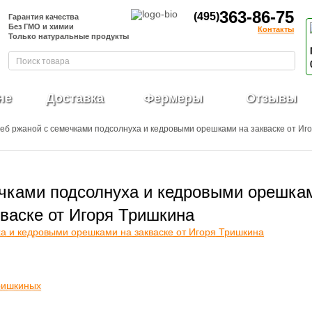
363-86-75
(495)
Гарантия качества
Без ГМО и химии
Контакты
Только натуральные продукты
не
Доставка
Фермеры
Отзывы
леб ржаной с семечками подсолнуха и кедровыми орешками на закваске от Иг
чками подсолнуха и кедровыми орешка
кваске от Игоря Тришкина
ришкиных