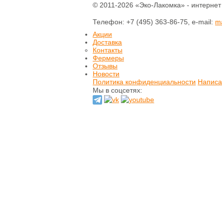
© 2011-2026 «Эко-Лакомка» - интернет
Печенье
Шоколад
Телефон: +7 (495) 363-86-75, e-mail:
m
Домашнее варенье
Сырое варенье
Акции
Пасты и сиропы
Доставка
Контакты
Прессчай
Фермеры
Иван-чай
Отзывы
Тизан (травы)
Новости
Чай зеленый
Политика конфиденциальности
Написа
Чай черный
Мы в соцсетях:
Хлеб
Выпечка
Орехи и семечки
Сладости из
сухофруктов
Сушеные фрукты и
ягоды
Мёд натуральный
Кремы натуральные
Натуральные масла
Гидролаты
натуральные