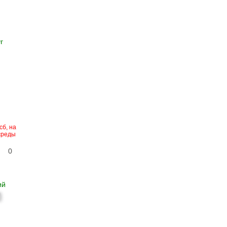
г
сб, на
 среды
0
ий