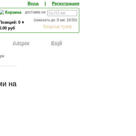
Вход
|
Регистрация
Корзина
доставка на
(заказать до
9 авг. 18:00
)
Позиций:
0
Корзина пуста
0.00
руб
0,00
ИТОГО К ОПЛАТЕ:
руб
Акции
Ещё
оря
ми на