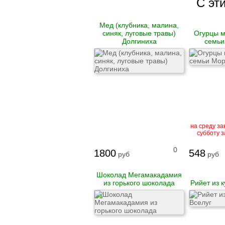
С эт
Гусь
Мед (клубника, малина,
Говядина
синяк, луговые травы)
Огурцы м
Свинина
Долгиниха
семьи
Баранина
Телятина
Крольчатина
Сало
Биточки
Зразы
Котлеты
Купаты и колбаски
на среду зак
Мясные рулеты
субботу з
Люля-кебаб
Шашлык
0
1800
548
руб
руб
Цыпленок корнишон
Шоколад Мегамакадамия
замороженный
из горького шоколада
Рийет из 
Полуфабрикаты
замороженные
X
Манты
Наггетсы
Сырники и запеканки
Пироги готовые