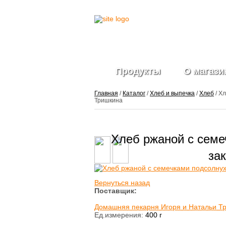
Продукты
О магази
Главная
/
Каталог
/
Хлеб и выпечка
/
Хлеб
/ Х
Тришкина
Фрукты и ягоды
Хлеб ржаной с семе
свежие
Ягоды
замороженные
за
Овощи свежие
Овощные нарезки и
Вернуться назад
заготовки
Поставщик:
Салатные миксы
Овощи
Домашняя пекарня Игоря и Натальи Т
замороженные
Ед.измерения:
400 г
Свежие зелень и
травы