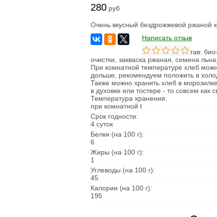
280
Овощи сушеные
руб
Семена
Очень вкусный бездрожжевой ржаной х
Молоко
Написать отзыв
Кефир
Сметана
Состав: био
Йогурт
очистки, закваска ржаная, семена льна
Ряженка
При комнатной температуре хлеб можно
Кисломолочные
дольше, рекомендуем положить в холо
продукты
Также можно хранить хлеб в морозилке
Творог
в духовке или тостере - то совсем как
Масло
Температура хранения:
Сыворотка
при комнатной t
Продукция из козьего
молока
Срок годности:
Продукция из
4 суток
овечьего молока
Белки (на 100 г):
6
Из коровьего молока
Жиры (на 100 г):
Из козьего молока
1
Из овечьего молока
Углеводы (на 100 г):
45
Курица
Цыпленок
Калории (на 100 г):
Цесарка
195
Утка
Индейка
Перепела