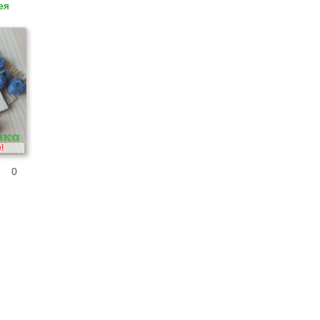
ея
!
0