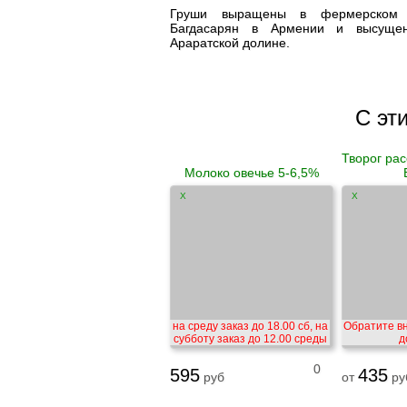
Груши выращены в фермерском х
Багдасарян в Армении и высуще
Араратской долине.
С эт
Творог ра
Молоко овечье 5-6,5%
X
X
на среду заказ до 18.00 сб, на
Обратите в
субботу заказ до 12.00 среды
д
0
595
435
руб
от
ру