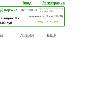
Вход
|
Регистрация
Корзина
доставка на
(заказать до
9 авг. 18:00
)
Позиций:
0
Корзина пуста
0.00
руб
0,00
ИТОГО К ОПЛАТЕ:
руб
ы
Акции
Ещё