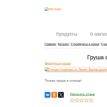
Продукты
О магаз
Главная
/
Каталог
/
Сухофрукты и орехи
/
Суш
Груша 
Вернуться назад
Только груша и солнце!
Написать отзыв