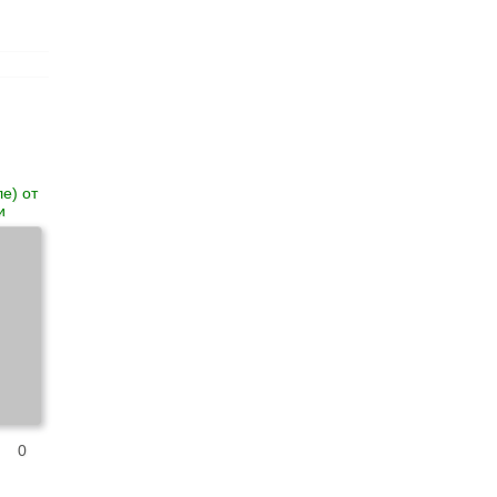
е) от
и
0