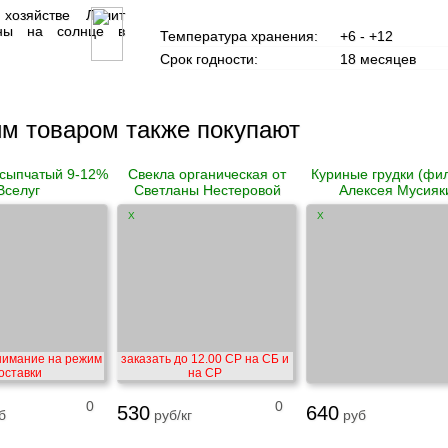
озяйстве Лилит
ны на солнце в
Температура хранения:
+6 - +12
Срок годности:
18 месяцев
им товаром также покупают
ссыпчатый 9-12%
Свекла органическая от
Куриные грудки (фил
Вселуг
Светланы Нестеровой
Алексея Мусияк
X
X
нимание на режим
заказать до 12.00 СР на СБ и
оставки
на СР
0
0
530
640
б
руб/кг
руб