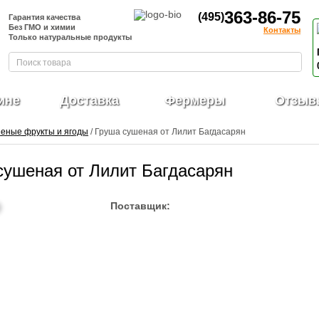
363-86-75
(495)
Гарантия качества
Без ГМО и химии
Контакты
Только натуральные продукты
ине
Доставка
Фермеры
Отзыв
еные фрукты и ягоды
/ Груша сушеная от Лилит Багдасарян
сушеная от Лилит Багдасарян
Поставщик: