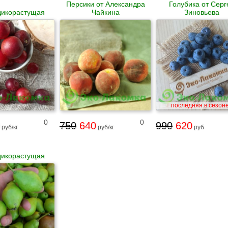
Персики от Александра
Голубика от Серг
дикорастущая
Чайкина
Зиновьева
последняя в сезоне
0
0
750
640
990
620
руб/кг
руб/кг
руб
дикорастущая