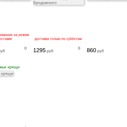
нимание на режим
оставки
доставка только по субботам
0
0
1295
860
уб
руб
руб
жьи хрящи