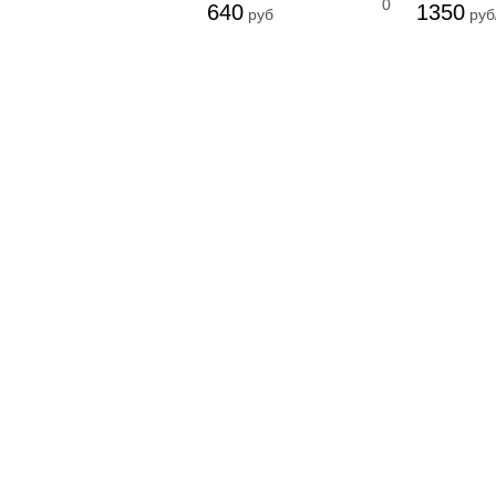
0
640
1350
руб
руб/
Свежемороженая
рыба
Рыба соленая
Рыба горячего
копчения
Рыба холодного
копчения
Рыбные консервы и
пресервы
Рыбные
полуфабрикаты
Морепродукты
Охлажденная рыба
Рыба вяленая
Грибы свежие
Замороженные
грибы
Икра грибная
Солёные грибы
Сушёные грибы
Вафли
Мясные деликатесы
Закуски
Блинчики домашние