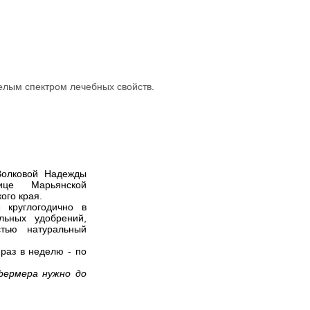
елым спектром лечебных свойств.
Волковой Надежды
ице Марьянской
ого края.
 круглогодично в
льных удобрений,
тью натуральный
раз в неделю - по
фермера нужно до