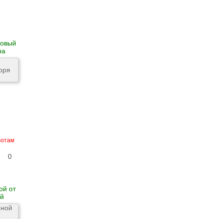
новый
на
ботам
0
ой от
ой