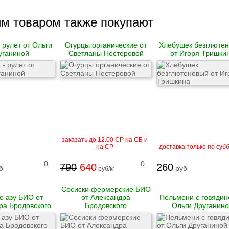
им товаром также покупают
 рулет от Ольги
Огурцы органические от
Хлебушек безглюте
уганиной
Светланы Нестеровой
от Игоря Тришки
заказать до 12.00 СР на СБ и
на СР
доставка только по суб
0
0
790
640
260
б
руб
руб/кг
Сосиски фермерские БИО
е азу БИО от
от Александра
Пельмени с говядин
ра Бродовского
Бродовского
Ольги Друганин