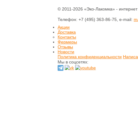
Печенье
© 2011-2026 «Эко-Лакомка» - интернет
Шоколад
Домашнее варенье
Телефон: +7 (495) 363-86-75, e-mail:
Сырое варенье
m
Пасты и сиропы
Акции
Доставка
Прессчай
Контакты
Иван-чай
Фермеры
Тизан (травы)
Отзывы
Чай зеленый
Новости
Чай черный
Политика конфиденциальности
Написа
Мы в соцсетях:
Хлеб
Выпечка
Орехи и семечки
Сладости из
сухофруктов
Сушеные фрукты и
ягоды
Мёд натуральный
Кремы натуральные
Натуральные масла
Гидролаты
натуральные