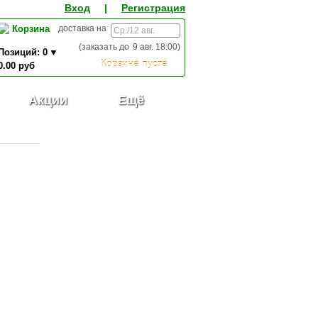
Вход
|
Регистрация
Корзина
доставка на
(заказать до
9 авг. 18:00
)
Позиций:
0
Корзина пуста
0.00
руб
0,00
ИТОГО К ОПЛАТЕ:
руб
Акции
Ещё