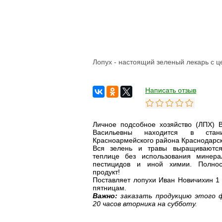
Овощи сушеные
Семена
Молоко
Кефир
Сметана
Йогурт
Лопух - настоящий зеленый лекарь с ц
Ряженка
Кисломолочные
продукты
Творог
Написать отзыв
Масло
Сыворотка
Продукция из козьего
молока
Личное подсобное хозяйство (ЛПХ) 
Продукция из
Васильевны находится в стан
овечьего молока
Красноармейского района Краснодарск
Вся зелень и травы выращиваются
Из коровьего молока
теплице без использования минера
Из козьего молока
пестицидов и иной химии. Полнос
Из овечьего молока
продукт!
Поставляет лопухи Иван Новичихин 1 
Курица
пятницам.
Цыпленок
Важно:
заказать продукцию этого 
Цесарка
20 часов вторника на субботу.
Утка
Индейка
Перепела