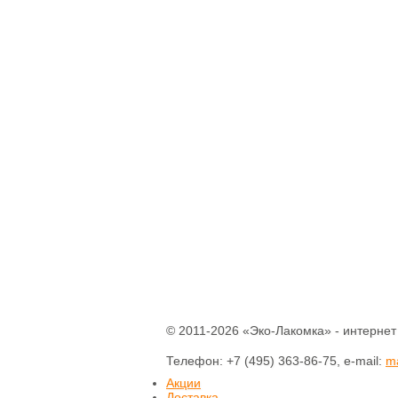
Паштеты
Холодец
Тушенка домашняя
Кофе
Соки
Компоты
Нектары
Вода питьевая
Консервация
Уксус натуральный
Соусы
Готовые смеси и
каши
Бобовые
Крупы
Мука
Макаронные
изделия
Отруби
© 2011-2026 «Эко-Лакомка» - интернет
Растительные масла
Разное
Телефон: +7 (495) 363-86-75, e-mail:
m
Акции
Зефир
Доставка
Конфеты