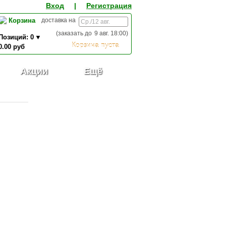
Вход
|
Регистрация
Корзина
доставка на
(заказать до
9 авг. 18:00
)
Позиций:
0
Корзина пуста
0.00
руб
0,00
ИТОГО К ОПЛАТЕ:
руб
Акции
Ещё