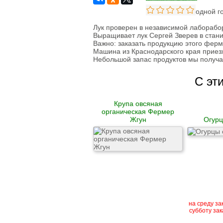
Овощи сушеные
вес одной г
Семена
Лук проверен в независимой лаборабо
Молоко
Выращивает лук Сергей Зверев в стани
Кефир
Важно: заказать продукцию этого ферм
Сметана
Машина из Краснодарского края приезж
Йогурт
Небольшой запас продуктов мы получае
Ряженка
Кисломолочные
С эт
продукты
Творог
Масло
Сыворотка
Крупа овсяная
Продукция из козьего
органическая Фермер
молока
Жгун
Огурц
Продукция из
овечьего молока
Из коровьего молока
Из козьего молока
Из овечьего молока
Курица
Цыпленок
Цесарка
на среду зак
Утка
субботу зак
Индейка
Перепела