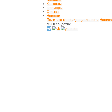
Контакты
Печенье
Фермеры
Шоколад
Отзывы
Домашнее варенье
Новости
Сырое варенье
Политика конфиденциальности
Пасты и сиропы
Написа
Мы в соцсетях:
Прессчай
Иван-чай
Тизан (травы)
Чай зеленый
Чай черный
Хлеб
Выпечка
Орехи и семечки
Сладости из
сухофруктов
Сушеные фрукты и
ягоды
Мёд натуральный
Кремы натуральные
Натуральные масла
Гидролаты
натуральные