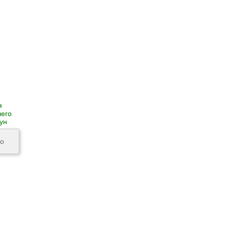
я
шего
ун