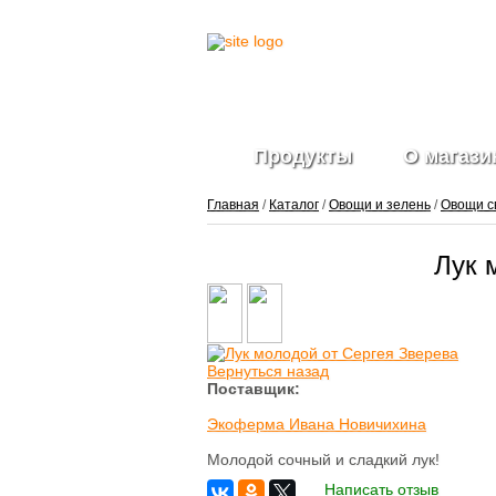
Продукты
О магази
Главная
/
Каталог
/
Овощи и зелень
/
Овощи с
Лук 
Фрукты и ягоды
свежие
Ягоды
замороженные
Овощи свежие
Вернуться назад
Овощные нарезки и
Поставщик:
заготовки
Салатные миксы
Экоферма Ивана Новичихина
Овощи
замороженные
Молодой сочный и сладкий лук!
Свежие зелень и
Написать отзыв
травы