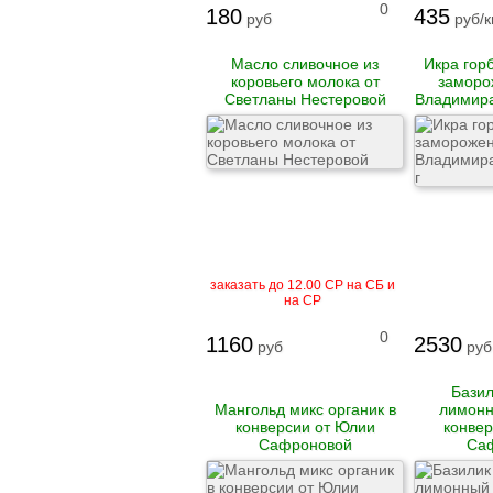
0
180
435
Гусь
руб
руб/к
Масло сливочное из
Икра гор
Говядина
коровьего молока от
заморо
Свинина
Светланы Нестеровой
Владимира
Баранина
Телятина
Крольчатина
Сало
Биточки
Зразы
Котлеты
Купаты и колбаски
Мясные рулеты
заказать до 12.00 СР на СБ и
Люля-кебаб
на СР
Шашлык
0
1160
2530
руб
руб
Цыпленок корнишон
замороженный
Базил
Полуфабрикаты
Мангольд микс органик в
лимонн
замороженные
конверсии от Юлии
конвер
Манты
Сафроновой
Са
Наггетсы
Сырники и запеканки
Пироги готовые