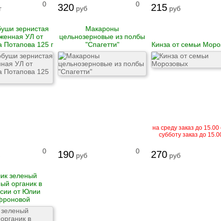
0
0
320
215
г
руб
руб
буши зернистая
Макароны
женная УЛ от
цельнозерновые из полбы
 Потапова 125 г
"Спагетти"
Кинза от семьи Моро
на среду заказ до 15.00 
субботу заказ до 15.0
0
0
190
270
руб
руб
ик зеленый
ый органик в
сии от Юлии
фроновой