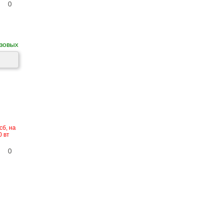
0
зовых
сб, на
0 вт
0