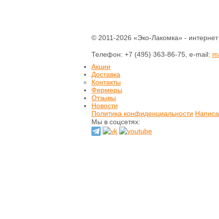
Печенье
Шоколад
Домашнее варенье
Сырое варенье
© 2011-2026 «Эко-Лакомка» - интернет
Пасты и сиропы
Телефон: +7 (495) 363-86-75, e-mail:
Прессчай
m
Иван-чай
Акции
Тизан (травы)
Доставка
Чай зеленый
Контакты
Чай черный
Фермеры
Отзывы
Хлеб
Новости
Выпечка
Политика конфиденциальности
Написа
Мы в соцсетях:
Орехи и семечки
Сладости из
сухофруктов
Сушеные фрукты и
ягоды
Мёд натуральный
Кремы натуральные
Натуральные масла
Гидролаты
натуральные