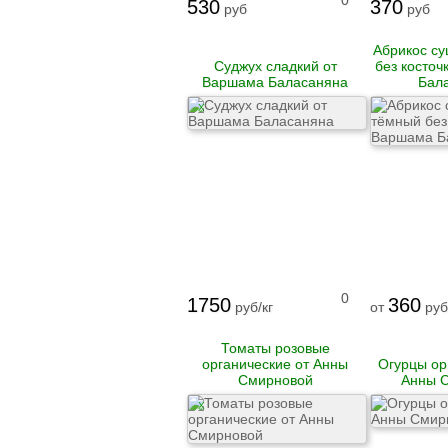
0
530
370
руб
руб
Рулеты
замороженные
Бургеры
Абрикос с
Блинчики
Суджух сладкий от
без косточ
замороженные
Варшама Баласаняна
Бал
Котлеты и биточки
X
замороженные
Вареники
Пельмени
Сыровяленые
деликатесы и
колбасы
Ветчина
Сосиски и сардельки
0
1750
360
Вареные колбасы
руб/кг
от
руб
Варено-копченые
колбасы
Томаты розовые
Варено-копченые
органические от Анны
Огурцы ор
деликатесы
Смирновой
Анны 
Сырокопченые
деликатесы и
X
колбасы