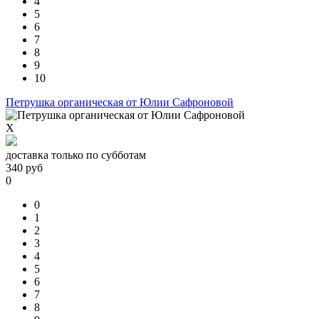
4
5
6
7
8
9
10
Петрушка органическая от Юлии Сафроновой
X
доставка только по субботам
340
руб
0
0
1
2
3
4
5
6
7
8