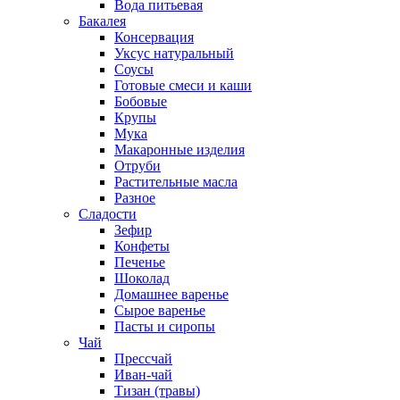
Вода питьевая
Бакалея
Консервация
Уксус натуральный
Соусы
Готовые смеси и каши
Бобовые
Крупы
Мука
Макаронные изделия
Отруби
Растительные масла
Разное
Сладости
Зефир
Конфеты
Печенье
Шоколад
Домашнее варенье
Сырое варенье
Пасты и сиропы
Чай
Прессчай
Иван-чай
Тизан (травы)