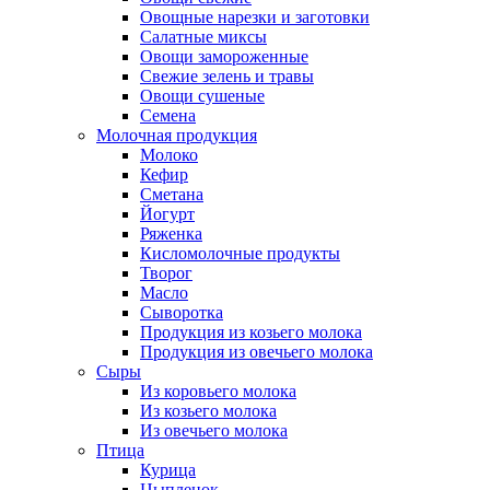
Овощные нарезки и заготовки
Салатные миксы
Овощи замороженные
Свежие зелень и травы
Овощи сушеные
Семена
Молочная продукция
Молоко
Кефир
Сметана
Йогурт
Ряженка
Кисломолочные продукты
Творог
Масло
Сыворотка
Продукция из козьего молока
Продукция из овечьего молока
Сыры
Из коровьего молока
Из козьего молока
Из овечьего молока
Птица
Курица
Цыпленок