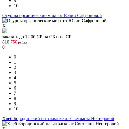
9
10
Огурцы органические микс от Юлии Сафроновой
X
заказать до 12.00 СР на СБ и на СР
810
750
руб/кг
0
0
1
2
3
4
5
6
7
8
9
10
Хлеб Бородинский на закваске от Светланы Нестеровой
X