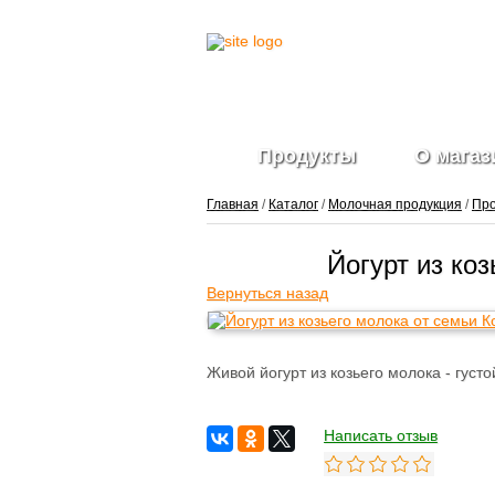
Продукты
О магаз
Главная
/
Каталог
/
Молочная продукция
/
Про
Йогурт из ко
Вернуться назад
Живой йогурт из козьего молока - густ
Написать отзыв