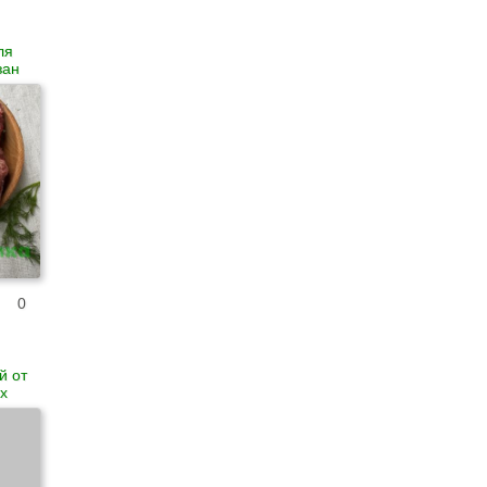
ля
зан
0
й от
х