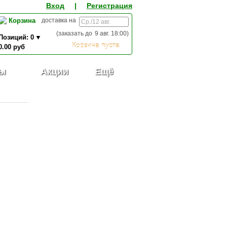
Вход
|
Регистрация
Корзина
доставка на
(заказать до
9 авг. 18:00
)
Позиций:
0
Корзина пуста
0.00
руб
0,00
ИТОГО К ОПЛАТЕ:
руб
ы
Акции
Ещё