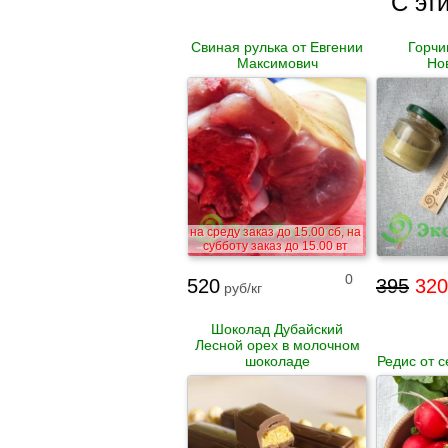
С эт
Свиная рулька от Евгении
Горчи
Максимович
Но
на среду заказ до 15.00 сб, на
субботу заказ до 15.00 вт
0
520
395
320
руб/кг
Шоколад Дубайский
Лесной орех в молочном
шоколаде
Редис от 