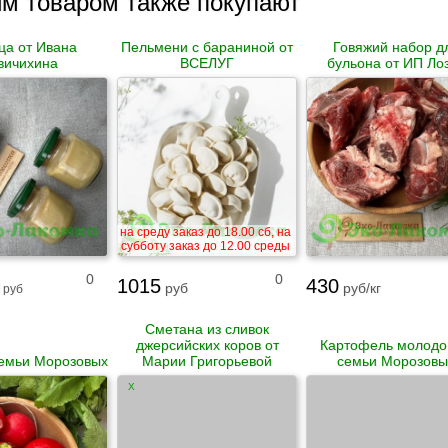
им товаром также покупают
ца от Ивана
Пельмени с бараниной от
Говяжий набор д
вичихина
ВСЕЛУГ
бульона от ИП Ло
на среду заказ до 18.00 сб, на
субботу заказ до 12.00 среды
0
0
1015
430
руб
руб/кг
руб
Сметана из сливок
джерсийских коров от
Картофель молодо
семьи Морозовых
Марии Григорьевой
семьи Морозовы
X