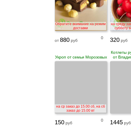
Обратите внимание на режим
на среду зак
доставки
субботу з
0
880
320
от
руб
руб
Котлеты р
Укроп от семьи Морозовых
от Влади
на ср заказ до 15.00 сб, на сб
заказ до 15.00 вт
0
150
1445
руб
руб