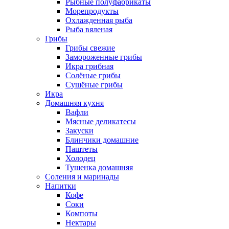
Рыбные полуфабрикаты
Морепродукты
Охлажденная рыба
Рыба вяленая
Грибы
Грибы свежие
Замороженные грибы
Икра грибная
Солёные грибы
Сушёные грибы
Икра
Домашняя кухня
Вафли
Мясные деликатесы
Закуски
Блинчики домашние
Паштеты
Холодец
Тушенка домашняя
Соления и маринады
Напитки
Кофе
Соки
Компоты
Нектары