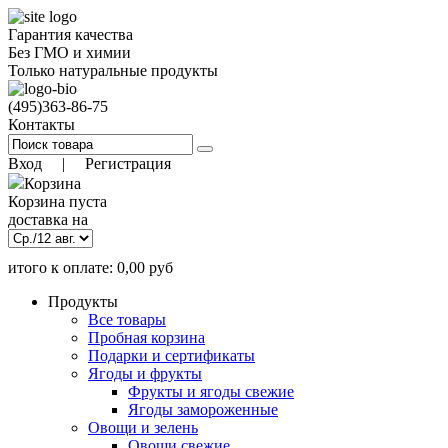
Гарантия качества
Без ГМО и химии
Только натуральные продукты
(495)
363-86-75
Контакты
Вход
|
Регистрация
Корзина
Корзина пуста
доставка на
итого к оплате:
0,00
руб
)
9 авг. 18:00
(заказать до
Позиций:
0
Продукты
0.00
руб
Все товары
Пробная корзина
Подарки и сертификаты
Ягоды и фрукты
Фрукты и ягоды свежие
Ягоды замороженные
Овощи и зелень
Овощи свежие