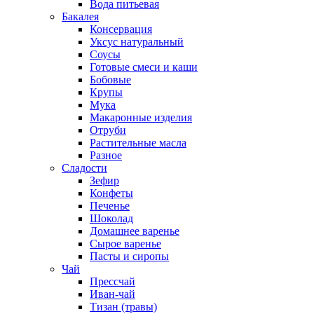
Вода питьевая
Бакалея
Консервация
Уксус натуральный
Соусы
Готовые смеси и каши
Бобовые
Крупы
Мука
Макаронные изделия
Отруби
Растительные масла
Разное
Сладости
Зефир
Конфеты
Печенье
Шоколад
Домашнее варенье
Сырое варенье
Пасты и сиропы
Чай
Прессчай
Иван-чай
Тизан (травы)