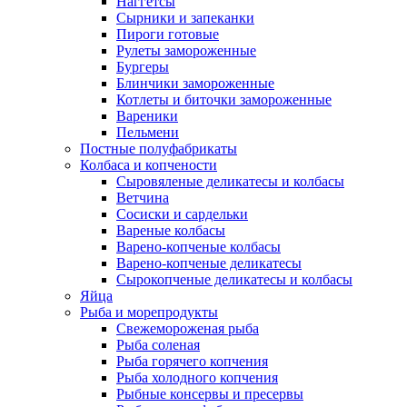
Наггетсы
Сырники и запеканки
Пироги готовые
Рулеты замороженные
Бургеры
Блинчики замороженные
Котлеты и биточки замороженные
Вареники
Пельмени
Постные полуфабрикаты
Колбаса и копчености
Сыровяленые деликатесы и колбасы
Ветчина
Сосиски и сардельки
Вареные колбасы
Варено-копченые колбасы
Варено-копченые деликатесы
Сырокопченые деликатесы и колбасы
Яйца
Рыба и морепродукты
Свежемороженая рыба
Рыба соленая
Рыба горячего копчения
Рыба холодного копчения
Рыбные консервы и пресервы