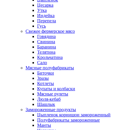
Цесарка
Утка
Индейка
Перепела
Гусь
Свежее фермерское мясо
Говядина
Свинина
Баранина
Телятина
Крольчатина
Сало
Мясные полуфабрикаты
Биточки
Зразы
Котлеты
Купаты и колбаски
Мясные рулеты
Люля-кебаб
Шашлык
Замороженные продукты
Цыпленок корнишон замороженный
Полуфабрикаты замороженные
Манты