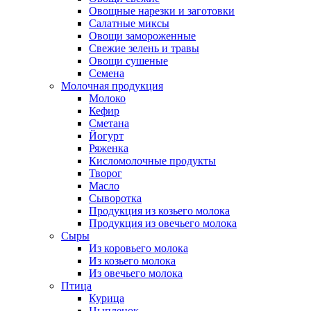
Овощные нарезки и заготовки
Салатные миксы
Овощи замороженные
Свежие зелень и травы
Овощи сушеные
Семена
Молочная продукция
Молоко
Кефир
Сметана
Йогурт
Ряженка
Кисломолочные продукты
Творог
Масло
Сыворотка
Продукция из козьего молока
Продукция из овечьего молока
Сыры
Из коровьего молока
Из козьего молока
Из овечьего молока
Птица
Курица
Цыпленок