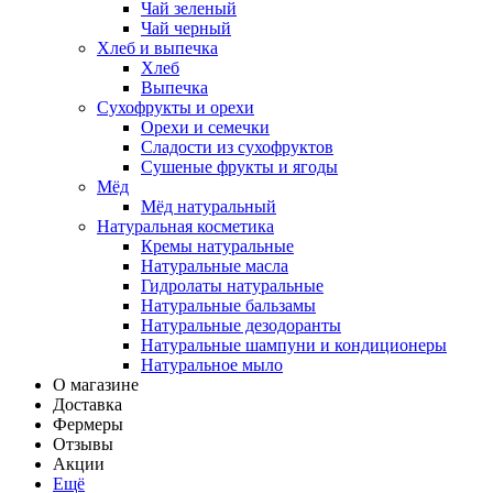
Чай зеленый
Чай черный
Хлеб и выпечка
Хлеб
Выпечка
Сухофрукты и орехи
Орехи и семечки
Сладости из сухофруктов
Сушеные фрукты и ягоды
Мёд
Мёд натуральный
Натуральная косметика
Кремы натуральные
Натуральные масла
Гидролаты натуральные
Натуральные бальзамы
Натуральные дезодоранты
Натуральные шампуни и кондиционеры
Натуральное мыло
О магазине
Доставка
Фермеры
Отзывы
Акции
Ещё