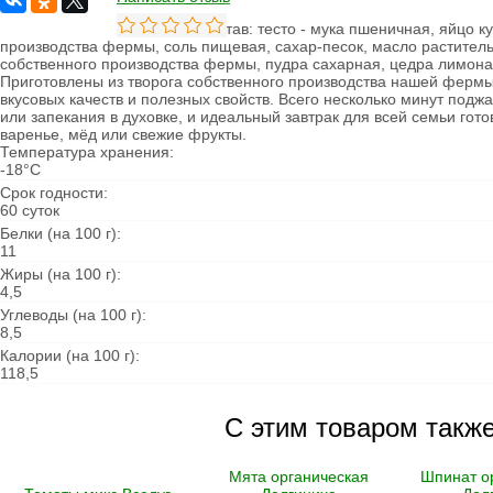
Овощи сушеные
Состав: тесто - мука пшеничная, яйцо к
Семена
производства фермы, соль пищевая, сахар-песок, масло растительн
собственного производства фермы, пудра сахарная, цедра лимона
Молоко
Приготовлены из творога собственного производства нашей ферм
Кефир
вкусовых качеств и полезных свойств. Всего несколько минут подж
Сметана
или запекания в духовке, и идеальный завтрак для всей семьи готов
Йогурт
варенье, мёд или свежие фрукты.
Ряженка
Температура хранения:
Кисломолочные
-18°С
продукты
Творог
Срок годности:
Масло
60 суток
Сыворотка
Белки (на 100 г):
Продукция из козьего
11
молока
Жиры (на 100 г):
Продукция из
4,5
овечьего молока
Углеводы (на 100 г):
8,5
Из коровьего молока
Из козьего молока
Калории (на 100 г):
Из овечьего молока
118,5
Курица
Цыпленок
С этим товаром такж
Цесарка
Утка
Индейка
Мята органическая
Шпинат о
Перепела