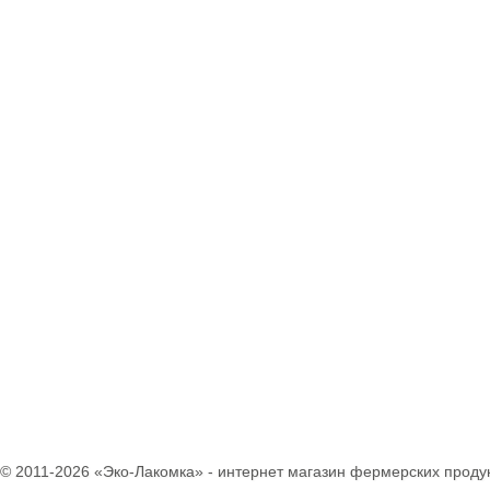
Паштеты
Холодец
Тушенка домашняя
Кофе
Соки
Компоты
Нектары
Вода питьевая
Консервация
Уксус натуральный
Соусы
Готовые смеси и
каши
Бобовые
Крупы
Мука
Макаронные
изделия
Отруби
Растительные масла
Разное
© 2011-2026 «Эко-Лакомка» - интернет магазин фермерских продук
Зефир
Конфеты