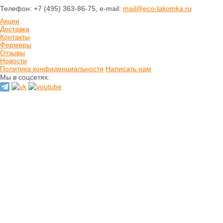
Печенье
Телефон: +7 (495) 363-86-75, e-mail:
mail@eco-lakomka.ru
Шоколад
Акции
Домашнее варенье
Доставка
Сырое варенье
Контакты
Пасты и сиропы
Фермеры
Отзывы
Прессчай
Новости
Иван-чай
Политика конфиденциальности
Написать нам
Тизан (травы)
Мы в соцсетях:
Чай зеленый
Чай черный
Хлеб
Выпечка
Орехи и семечки
Сладости из
сухофруктов
Сушеные фрукты и
ягоды
Мёд натуральный
Кремы натуральные
Натуральные масла
Гидролаты
натуральные