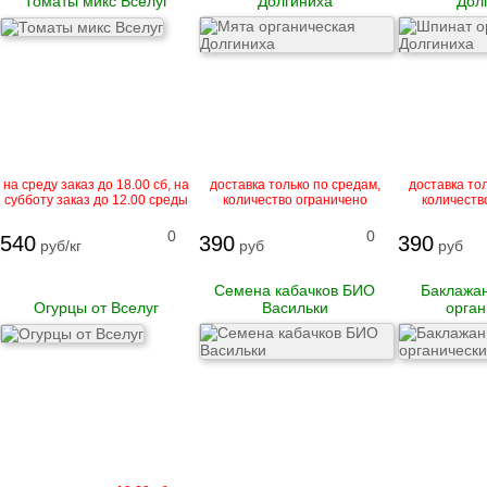
Томаты микс Вселуг
Долгиниха
Дол
Гусь
Говядина
Свинина
Баранина
Телятина
Крольчатина
Сало
на среду заказ до 18.00 сб, на
доставка только по средам,
доставка тол
субботу заказ до 12.00 среды
количество ограничено
количеств
Биточки
Зразы
0
0
540
390
390
Котлеты
руб/кг
руб
руб
Купаты и колбаски
Мясные рулеты
Семена кабачков БИО
Баклажан
Люля-кебаб
Огурцы от Вселуг
Васильки
орган
Шашлык
Цыпленок корнишон
замороженный
Полуфабрикаты
замороженные
Манты
Наггетсы
Сырники и запеканки
Пироги готовые