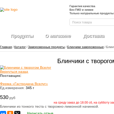
Гарантия качества
Без ГМО и химии
Только натуральные продукты
Продукты
О магазине
Доставка
Главная
/
Каталог
/
Замороженные продукты
/
Блинчики замороженные
/ Блин
Блинчики с творого
Фрукты и ягоды
свежие
Вернуться назад
Ягоды
Поставщик:
замороженные
Ферма «Гастродача Вселуг»
Овощи свежие
Ед.измерения:
345 г
Овощные нарезки и
заготовки
530
Салатные миксы
руб
Овощи
на среду заказ до 18.00 сб, на субботу з
замороженные
Блинчики из тонкого теста с творожно-лимонной начинкой.
Свежие зелень и
Написать отзыв
травы