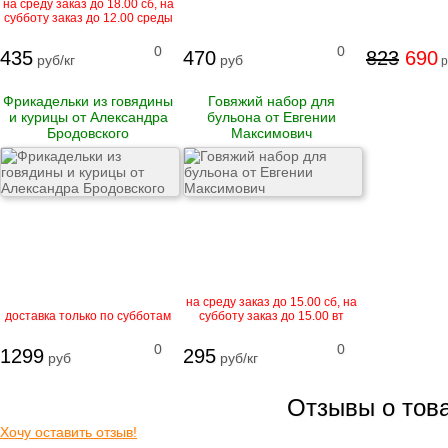
на среду заказ до 18.00 сб, на
Рулеты
субботу заказ до 12.00 среды
замороженные
Бургеры
0
0
435
470
823
690
руб/кг
руб
р
Блинчики
замороженные
Котлеты и биточки
Фрикадельки из говядины
Говяжий набор для
замороженные
и курицы от Александра
бульона от Евгении
Вареники
Бродовского
Максимович
Пельмени
Сыровяленые
деликатесы и
колбасы
Ветчина
Сосиски и сардельки
Вареные колбасы
на среду заказ до 15.00 сб, на
доставка только по субботам
субботу заказ до 15.00 вт
Варено-копченые
колбасы
0
0
Варено-копченые
1299
295
руб
руб/кг
деликатесы
Сырокопченые
деликатесы и
Отзывы о тов
колбасы
Хочу оставить отзыв!