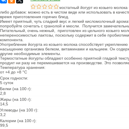
Овощи сушеные
Термостатный йогурт из козьего молока 
Семена
либо добавок: можно есть в чистом виде или использовать в качеств
время приготовления горячих блюд.
Молоко
Имеет приятный, чуть сладкий вкус и легкий кисломолочный арома
Кефир
попробуйте сочетать с гранолой и мюсли. Получится замечательн
Сметана
Питательный, очень нежный, приготовлен из цельного козьего мол
Йогурт
непереносимостью лактозы, поскольку содержит в себе пробиотики
Ряженка
компонента.
Кисломолочные
Употребление йогурта из козьего молока способствует укреплени
продукты
насыщению организма белком, витаминами и кальцием. Он содерж
Творог
другие необходимые элементы.
Масло
Термостатные йогурты обладают особенно приятной гладкой текстур
Сыворотка
продукт ни разу не перемешивается на производстве. Это позволя
Продукция из козьего
Температура хранения:
молока
от +4 до +8 °С
Продукция из
овечьего молока
Срок годности:
5 суток
Из коровьего молока
Белки (на 100 г):
Из козьего молока
2,8
Из овечьего молока
Жиры (на 100 г):
14,5
Курица
Углеводы (на 100 г):
Цыпленок
3,2
Цесарка
Утка
Калории (на 100 г):
Индейка
99,5
Перепела