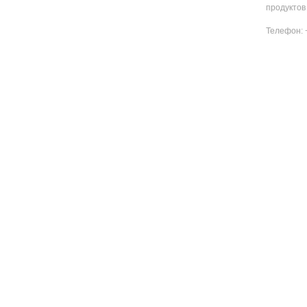
продуктов
Натуральные
бальзамы
Телефон: +
Натуральные
дезодоранты
Натуральные
шампуни и
кондиционеры
Натуральное мыло