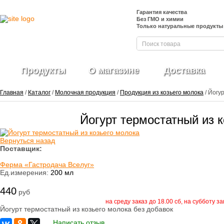
Гарантия качества
Без ГМО и химии
Только натуральные продукты
Продукты
О магазине
Доставка
Главная
/
Каталог
/
Молочная продукция
/
Продукция из козьего молока
/ Йогу
Йогурт термостатный из 
Фрукты и ягоды
свежие
Вернуться назад
Ягоды
Поставщик:
замороженные
Ферма «Гастродача Вселуг»
Овощи свежие
Ед.измерения:
200 мл
Овощные нарезки и
заготовки
440
Салатные миксы
руб
Овощи
на среду заказ до 18.00 сб, на субботу з
замороженные
Йогурт термостатный из козьего молока без добавок
Свежие зелень и
Написать отзыв
травы