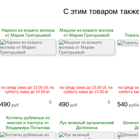
Гусь
С этим товаром такж
Говядина
Свинина
Баранина
Наринэ из козьего молока
Мацони из козьего молока
Телятина
от Марии Григорьевой
от Марии Григорьевой
Томаты
Крольчатина
Сало
Биточки
Зразы
Котлеты
Купаты и колбаски
Мясные рулеты
Люля-кебаб
на среду заказ до 15.00 сб, на
на среду заказ до 15.00 сб, на
на среду за
Шашлык
субботу заказ до 15.00 вт
субботу заказ до 15.00 вт
субботу зак
0
0
490
490
540
Цыпленок корнишон
руб
руб
руб/к
замороженный
Полуфабрикаты
Котлеты рубленые из
замороженные
минтая и палтуса от
Лук зеленый органический
Шпинат
Манты
Владимира Потапова
Долгиниха
Д
Наггетсы
Сырники и запеканки
Пироги готовые