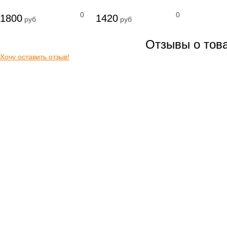
0
0
Свежемороженая
1800
1420
руб
руб
рыба
Рыба соленая
Рыба горячего
Отзывы о тов
копчения
Рыба холодного
Хочу оставить отзыв!
копчения
Рыбные консервы и
пресервы
Рыбные
полуфабрикаты
Морепродукты
Охлажденная рыба
Рыба вяленая
Грибы свежие
Замороженные
грибы
Икра грибная
Солёные грибы
Сушёные грибы
Вафли
Мясные деликатесы
Закуски
Блинчики домашние