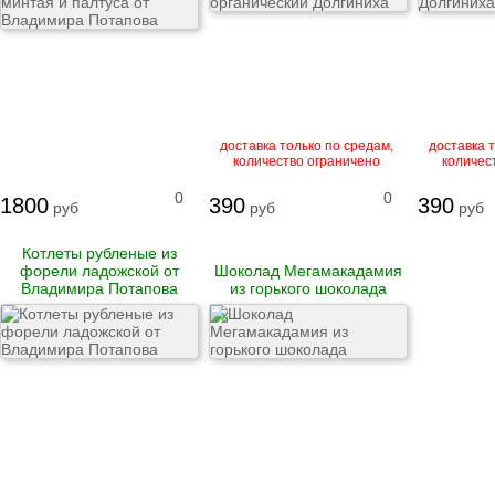
Рулеты
замороженные
Бургеры
Блинчики
замороженные
Котлеты и биточки
замороженные
Вареники
доставка только по средам,
доставка т
Пельмени
количество ограничено
количес
0
0
1800
390
390
руб
руб
руб
Сыровяленые
Котлеты рубленые из
деликатесы и
форели ладожской от
Шоколад Мегамакадамия
колбасы
Владимира Потапова
из горького шоколада
Ветчина
Сосиски и сардельки
X
Вареные колбасы
Варено-копченые
колбасы
Варено-копченые
деликатесы
Сырокопченые
деликатесы и
колбасы