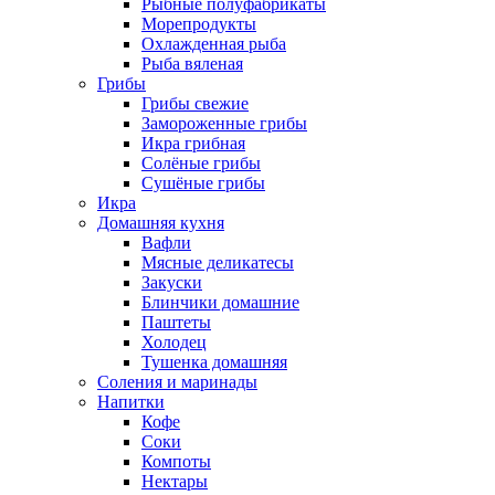
Рыбные полуфабрикаты
Морепродукты
Охлажденная рыба
Рыба вяленая
Грибы
Грибы свежие
Замороженные грибы
Икра грибная
Солёные грибы
Сушёные грибы
Икра
Домашняя кухня
Вафли
Мясные деликатесы
Закуски
Блинчики домашние
Паштеты
Холодец
Тушенка домашняя
Соления и маринады
Напитки
Кофе
Соки
Компоты
Нектары