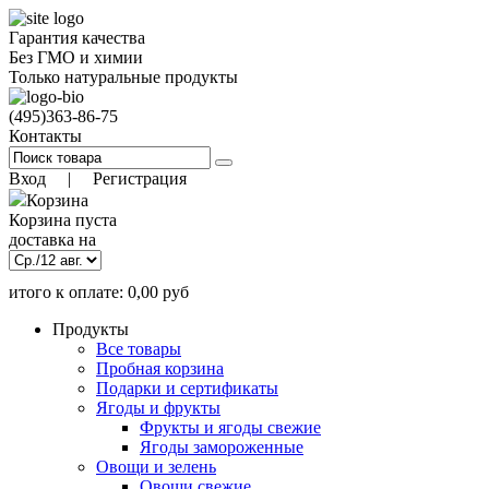
Гарантия качества
Без ГМО и химии
Только натуральные продукты
(495)
363-86-75
Контакты
Вход
|
Регистрация
Корзина
Корзина пуста
доставка на
итого к оплате:
0,00
руб
)
9 авг. 18:00
(заказать до
Позиций:
0
Продукты
0.00
руб
Все товары
Пробная корзина
Подарки и сертификаты
Ягоды и фрукты
Фрукты и ягоды свежие
Ягоды замороженные
Овощи и зелень
Овощи свежие