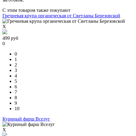
С этим товаром также покупают
Гречневая крупа органическая от Светланы Березовской
X
499
руб
0
0
1
2
3
4
5
6
7
8
9
10
Куриный фарш Вселуг
X