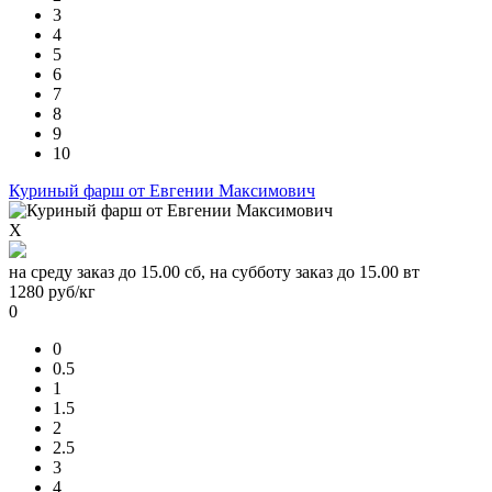
3
4
5
6
7
8
9
10
Куриный фарш от Евгении Максимович
X
на среду заказ до 15.00 сб, на субботу заказ до 15.00 вт
1280
руб/кг
0
0
0.5
1
1.5
2
2.5
3
4