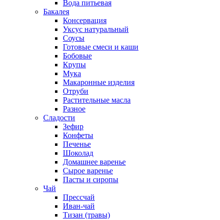
Вода питьевая
Бакалея
Консервация
Уксус натуральный
Соусы
Готовые смеси и каши
Бобовые
Крупы
Мука
Макаронные изделия
Отруби
Растительные масла
Разное
Сладости
Зефир
Конфеты
Печенье
Шоколад
Домашнее варенье
Сырое варенье
Пасты и сиропы
Чай
Прессчай
Иван-чай
Тизан (травы)