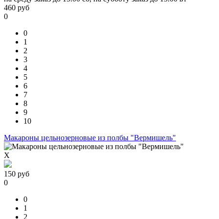
460
руб
0
0
1
2
3
4
5
6
7
8
9
10
Макароны цельнозерновые из полбы "Вермишель"
X
150
руб
0
0
1
2