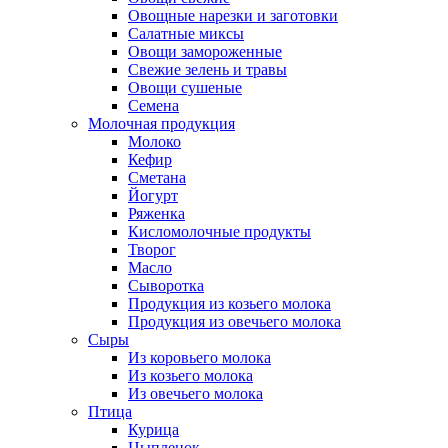
Овощные нарезки и заготовки
Салатные миксы
Овощи замороженные
Свежие зелень и травы
Овощи сушеные
Семена
Молочная продукция
Молоко
Кефир
Сметана
Йогурт
Ряженка
Кисломолочные продукты
Творог
Масло
Сыворотка
Продукция из козьего молока
Продукция из овечьего молока
Сыры
Из коровьего молока
Из козьего молока
Из овечьего молока
Птица
Курица
Цыпленок