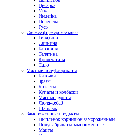
Цесарка
Утка
Индейка
Перепела
Гусь
Свежее фермерское мясо
Говядина
Свинина
Баранина
Телятина
Крольчатина
Сало
Мясные полуфабрикаты
Биточки
Зразы
Котлеты
Купаты и колбаски
Мясные рулеты
Люля-кебаб
Шашлык
Замороженные продукты
Цыпленок корнишон замороженный
Полуфабрикаты замороженные
Манты