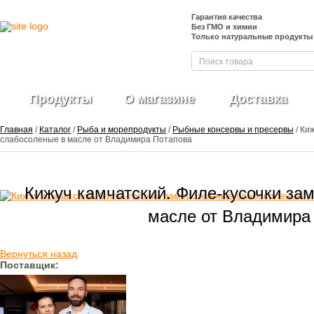
Гарантия качества
Без ГМО и химии
Только натуральные продукты
Продукты
О магазине
Доставка
Главная
/
Каталог
/
Рыба и морепродукты
/
Рыбные консервы и пресервы
/ Ки
слабосоленые в масле от Владимира Потапова
Фрукты и ягоды
Кижуч камчатский. Филе-кусочки за
свежие
Ягоды
замороженные
масле от Владимира
Овощи свежие
Овощные нарезки и
Вернуться назад
заготовки
Поставщик:
Салатные миксы
Овощи
замороженные
Свежие зелень и
травы