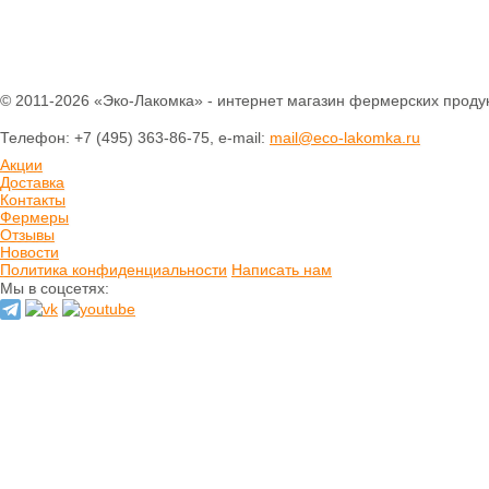
Печенье
Шоколад
Домашнее варенье
Сырое варенье
Пасты и сиропы
© 2011-2026 «Эко-Лакомка» - интернет магазин фермерских продук
Прессчай
Телефон: +7 (495) 363-86-75, e-mail:
mail@eco-lakomka.ru
Иван-чай
Тизан (травы)
Акции
Чай зеленый
Доставка
Чай черный
Контакты
Фермеры
Хлеб
Отзывы
Выпечка
Новости
Политика конфиденциальности
Написать нам
Орехи и семечки
Мы в соцсетях:
Сладости из
сухофруктов
Сушеные фрукты и
ягоды
Мёд натуральный
Кремы натуральные
Натуральные масла
Гидролаты
натуральные