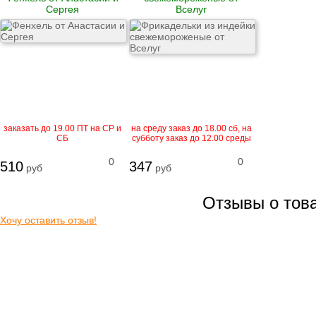
Сергея
Вселуг
Свежемороженая
рыба
Рыба соленая
Рыба горячего
копчения
Рыба холодного
копчения
Рыбные консервы и
пресервы
Рыбные
заказать до 19.00 ПТ на СР и
на среду заказ до 18.00 сб, на
полуфабрикаты
СБ
субботу заказ до 12.00 среды
Морепродукты
Охлажденная рыба
0
0
510
347
руб
руб
Рыба вяленая
Грибы свежие
Отзывы о тов
Замороженные
грибы
Хочу оставить отзыв!
Икра грибная
Солёные грибы
Сушёные грибы
Вафли
Мясные деликатесы
Закуски
Блинчики домашние