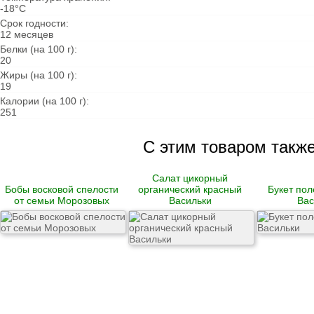
-18°С
Гусь
Срок годности:
12 месяцев
Говядина
Белки (на 100 г):
Свинина
20
Баранина
Жиры (на 100 г):
Телятина
19
Крольчатина
Сало
Калории (на 100 г):
251
Биточки
С этим товаром такж
Зразы
Котлеты
Купаты и колбаски
Салат цикорный
Мясные рулеты
Бобы восковой спелости
органический красный
Букет пол
Люля-кебаб
от семьи Морозовых
Васильки
Вас
Шашлык
Цыпленок корнишон
замороженный
Полуфабрикаты
замороженные
Манты
Наггетсы
Сырники и запеканки
Пироги готовые