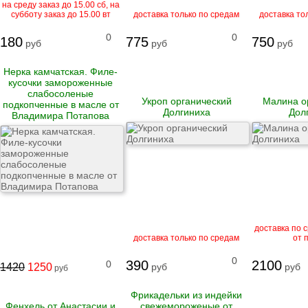
на среду заказ до 15.00 сб, на
Рулеты
субботу заказ до 15.00 вт
доставка только по средам
доставка то
замороженные
Бургеры
0
0
180
775
750
руб
Блинчики
руб
руб
замороженные
Котлеты и биточки
Нерка камчатская. Филе-
замороженные
кусочки замороженные
Вареники
слабосоленые
Пельмени
Укроп органический
Малина о
подкопченные в масле от
Долгиниха
Дол
Владимира Потапова
Сыровяленые
деликатесы и
колбасы
Ветчина
Сосиски и сардельки
Вареные колбасы
Варено-копченые
доставка по с
колбасы
доставка только по средам
от 
Варено-копченые
деликатесы
0
Сырокопченые
390
2100
0
1420
1250
руб
руб
руб
деликатесы и
колбасы
Фрикадельки из индейки
Фенхель от Анастасии и
свежемороженые от