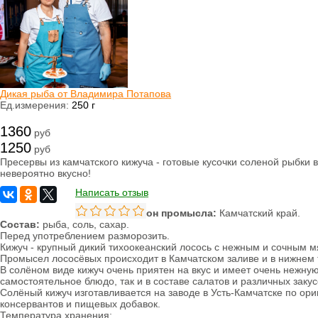
Овощи сушеные
Семена
Молоко
Кефир
Сметана
Йогурт
Ряженка
Дикая рыба от Владимира Потапова
Кисломолочные
Ед.измерения:
250 г
продукты
Творог
1360
руб
Масло
1250
Сыворотка
руб
Продукция из козьего
Пресервы из камчатского кижуча - готовые кусочки соленой рыбки
молока
невероятно вкусно!
Продукция из
овечьего молока
Написать отзыв
Район промысла:
Камчатский край.
Из коровьего молока
Состав:
рыба, соль, сахар.
Из козьего молока
Перед употреблением разморозить.
Из овечьего молока
Кижуч - крупный дикий тихоокеанский лосось с нежным и сочным 
Промысел лососёвых происходит в Камчатском заливе и в нижнем 
Курица
В солёном виде кижуч очень приятен на вкус и имеет очень нежну
Цыпленок
самостоятельное блюдо, так и в составе салатов и различных закус
Цесарка
Солёный кижуч изготавливается на заводе в Усть-Камчатске по ор
Утка
консервантов и пищевых добавок.
Индейка
Температура хранения:
Перепела