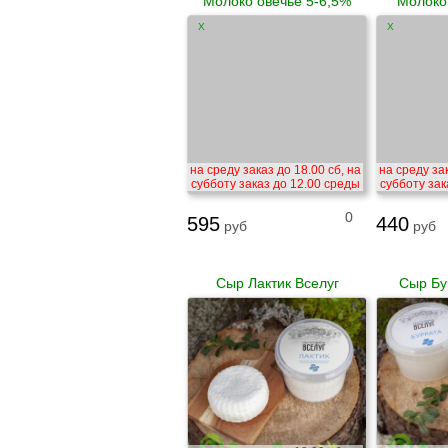
Молоко овечье 5-6,5%
Молоко 
X
X
на среду заказ до 18.00 сб, на
на среду зак
субботу заказ до 12.00 среды
субботу зак
0
595
440
руб
руб
Сыр Лактик Вселуг
Сыр Бу