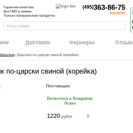
363-86-75
(495)
Гарантия качества
Без ГМО и химии
Контакты
Только натуральные продукты
ине
Доставка
Фермеры
Отзыв
Шашлык
/ Шашлык по-царски свиной (корейка)
 по-царски свиной (корейка)
Поставщик:
Валентина и Владимир
Лозан
1220
0
руб/кг