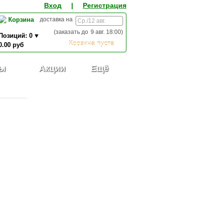
Вход
|
Регистрация
Корзина
доставка на
(заказать до
9 авг. 18:00
)
Позиций:
0
Корзина пуста
0.00
руб
0,00
ИТОГО К ОПЛАТЕ:
руб
ы
Акции
Ещё