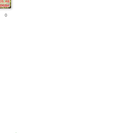
сб, на
 среды
0