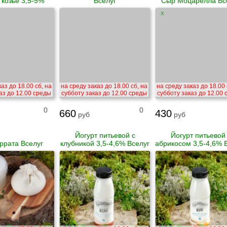
козье 3,5-5%
Вселуг
Сыр Моцарелла Вс
X
аз до 18.00 сб, на
на среду заказ до 18.00 сб, на
на среду заказ до 18.00 
аз до 12.00 среды
субботу заказ до 12.00 среды
субботу заказ до 12.00
0
0
660
430
руб
руб
Йогурт питьевой с
Йогурт питьевой
ррата Вселуг
клубникой 3,5-4,6% Вселуг
абрикосом 3,5-4,6% 