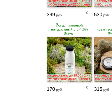
на среду заказ до 18.00 сб, на
на среду зак
субботу заказ до 12.00 среды
субботу зак
0
399
530
руб
руб
Йогурт питьевой
натуральный 3,5-4,6%
Крем тво
Вселуг
9%
на среду заказ до 18.00 сб, на
на среду зак
субботу заказ до 12.00 среды
субботу зак
0
170
315
руб
руб