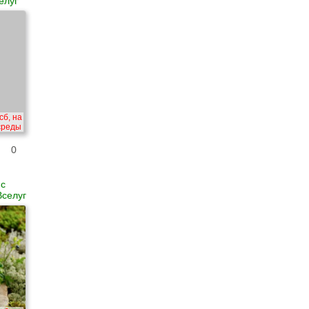
елуг
сб, на
 среды
0
 с
Вселуг