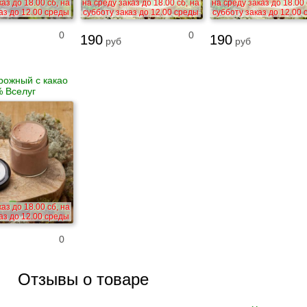
аз до 18.00 сб, на
на среду заказ до 18.00 сб, на
на среду заказ до 18.00 
аз до 12.00 среды
субботу заказ до 12.00 среды
субботу заказ до 12.00
0
0
190
190
руб
руб
рожный с какао
 Вселуг
аз до 18.00 сб, на
аз до 12.00 среды
0
Отзывы о товаре