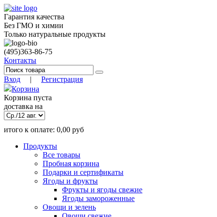
Гарантия качества
Без ГМО и химии
Только натуральные продукты
(495)
363-86-75
Контакты
Вход
|
Регистрация
Корзина
Корзина пуста
доставка на
итого к оплате:
0,00
руб
)
9 авг. 18:00
(заказать до
Позиций:
0
Продукты
0.00
руб
Все товары
Пробная корзина
Подарки и сертификаты
Ягоды и фрукты
Фрукты и ягоды свежие
Ягоды замороженные
Овощи и зелень
Овощи свежие