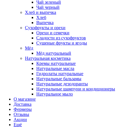
Чай зеленый
Чай черный
Хлеб и выпечка
Хлеб
Выпечка
Сухофрукты и орехи
Орехи и семечки
Сладости из сухофруктов
Сушеные фрукты и ягоды
Мёд
Мёд натуральный
Натуральная косметика
Кремы натуральные
Натуральные масла
Гидролаты натуральные
Натуральные бальзамы
Натуральные дезодоранты
Натуральные шампуни и кондиционеры
Натуральное мыло
О магазине
Доставка
Фермеры
Отзывы
Акции
Ещё