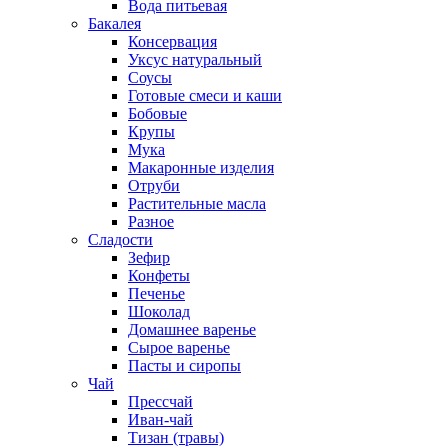
Вода питьевая
Бакалея
Консервация
Уксус натуральный
Соусы
Готовые смеси и каши
Бобовые
Крупы
Мука
Макаронные изделия
Отруби
Растительные масла
Разное
Сладости
Зефир
Конфеты
Печенье
Шоколад
Домашнее варенье
Сырое варенье
Пасты и сиропы
Чай
Прессчай
Иван-чай
Тизан (травы)