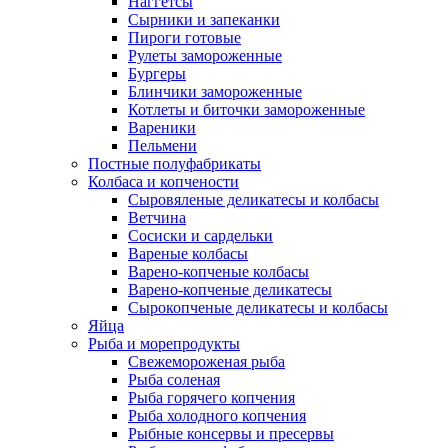
Наггетсы
Сырники и запеканки
Пироги готовые
Рулеты замороженные
Бургеры
Блинчики замороженные
Котлеты и биточки замороженные
Вареники
Пельмени
Постные полуфабрикаты
Колбаса и копчености
Сыровяленые деликатесы и колбасы
Ветчина
Сосиски и сардельки
Вареные колбасы
Варено-копченые колбасы
Варено-копченые деликатесы
Сырокопченые деликатесы и колбасы
Яйца
Рыба и морепродукты
Свежемороженая рыба
Рыба соленая
Рыба горячего копчения
Рыба холодного копчения
Рыбные консервы и пресервы