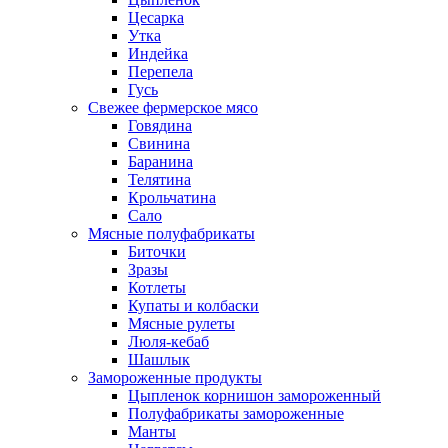
Цесарка
Утка
Индейка
Перепела
Гусь
Свежее фермерское мясо
Говядина
Свинина
Баранина
Телятина
Крольчатина
Сало
Мясные полуфабрикаты
Биточки
Зразы
Котлеты
Купаты и колбаски
Мясные рулеты
Люля-кебаб
Шашлык
Замороженные продукты
Цыпленок корнишон замороженный
Полуфабрикаты замороженные
Манты