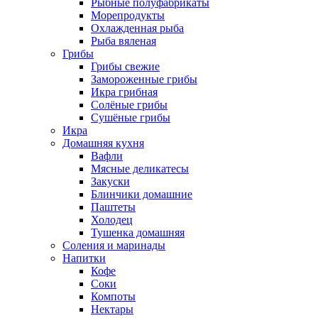
Рыбные полуфабрикаты
Морепродукты
Охлажденная рыба
Рыба вяленая
Грибы
Грибы свежие
Замороженные грибы
Икра грибная
Солёные грибы
Сушёные грибы
Икра
Домашняя кухня
Вафли
Мясные деликатесы
Закуски
Блинчики домашние
Паштеты
Холодец
Тушенка домашняя
Соления и маринады
Напитки
Кофе
Соки
Компоты
Нектары