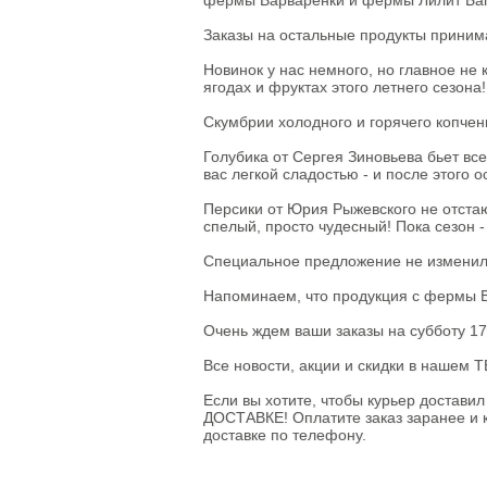
фермы Варваренки и фермы Лилит Баг
Овощи сушеные
Семена
Заказы на остальные продукты приним
Молоко
Новинок у нас немного, но главное не 
Кефир
ягодах и фруктах этого летнего сезона!
Сметана
Йогурт
Скумбрии холодного и горячего копчен
Ряженка
Кисломолочные
Голубика от Сергея Зиновьева бьет вс
продукты
вас легкой сладостью - и после этого 
Творог
Масло
Персики от Юрия Рыжевского не отстаю
Сыворотка
спелый, просто чудесный! Пока сезон -
Продукция из козьего
молока
Специальное предложение не изменилос
Продукция из
овечьего молока
Напоминаем, что продукция с фермы
Из коровьего молока
Очень ждем ваши заказы на субботу 17
Из козьего молока
Из овечьего молока
Все новости, акции и скидки в наше
Курица
Если вы хотите, чтобы курьер достави
Цыпленок
ДОСТАВКЕ! Оплатите заказ заранее и к
Цесарка
доставке по телефону.
Утка
Индейка
Перепела