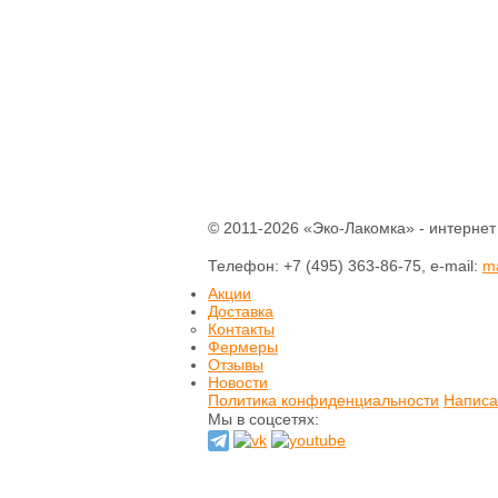
Печенье
Шоколад
Домашнее варенье
Сырое варенье
Пасты и сиропы
Прессчай
Иван-чай
Тизан (травы)
Чай зеленый
Чай черный
© 2011-2026 «Эко-Лакомка» - интернет
Хлеб
Выпечка
Телефон: +7 (495) 363-86-75, e-mail:
m
Орехи и семечки
Акции
Сладости из
Доставка
сухофруктов
Контакты
Сушеные фрукты и
Фермеры
ягоды
Отзывы
Новости
Мёд натуральный
Политика конфиденциальности
Написа
Мы в соцсетях:
Кремы натуральные
Натуральные масла
Гидролаты
натуральные