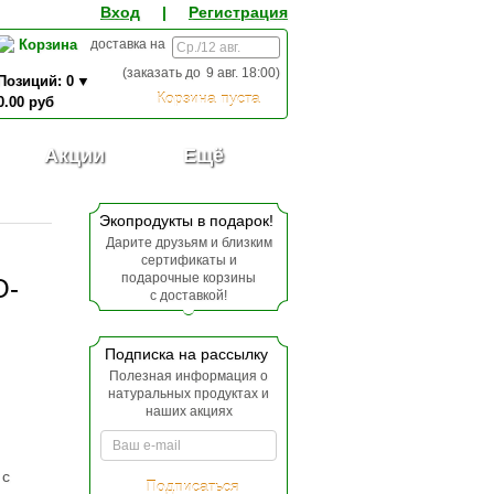
Вход
|
Регистрация
Корзина
доставка на
(заказать до
9 авг. 18:00
)
Позиций:
0
Корзина пуста
0.00
руб
0,00
ИТОГО К ОПЛАТЕ:
руб
Акции
Ещё
Экопродукты в подарок!
Дарите друзьям и близким
сертификаты и
подарочные корзины
О-
с доставкой!
Подписка на рассылку
Полезная информация о
натуральных продуктах и
наших акциях
 с
Подписаться