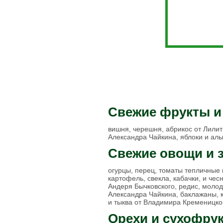
Свежемороженая
рыба
Рыба соленая
Рыба горячего
копчения
Рыба холодного
копчения
Рыбные консервы и
пресервы
Рыбные
полуфабрикаты
Морепродукты
Свежие фрукты и
Охлажденная рыба
Рыба вяленая
вишня, черешня, абрикос от Лилит
Грибы свежие
Александра Чайкина, яблоки и ал
Замороженные
Свежие овощи и 
грибы
Икра грибная
Солёные грибы
огурцы, перец, томаты тепличные 
Сушёные грибы
картофель, свекла, кабачки, и чес
Андеря Бычковского, редис, молода
Александра Чайкина, баклажаны, к
Вафли
и тыква от Владимира Кременицко
Мясные деликатесы
Закуски
Орехи и сухофру
Блинчики домашние