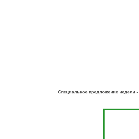
Рулеты
замороженные
Бургеры
Блинчики
замороженные
Котлеты и биточки
замороженные
Вареники
Пельмени
Сыровяленые
деликатесы и
колбасы
Ветчина
Сосиски и сардельки
Специальное предложение недели - 
Вареные колбасы
Варено-копченые
колбасы
Варено-копченые
деликатесы
Сырокопченые
деликатесы и
колбасы