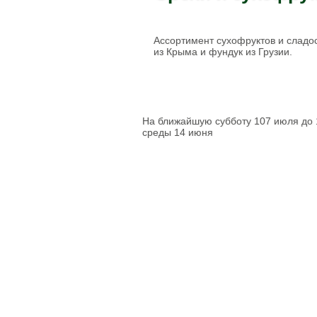
Паштеты
Холодец
Тушенка домашняя
Ассортимент сухофруктов и сладо
из Крыма и фундук из Грузии.
Кофе
Соки
Компоты
Нектары
На ближайшую субботу 107 июля до 
Вода питьевая
среды 14 июня
Консервация
Уксус натуральный
Соусы
Готовые смеси и
каши
Бобовые
Крупы
Мука
Макаронные
изделия
Отруби
Растительные масла
Разное
Зефир
Конфеты