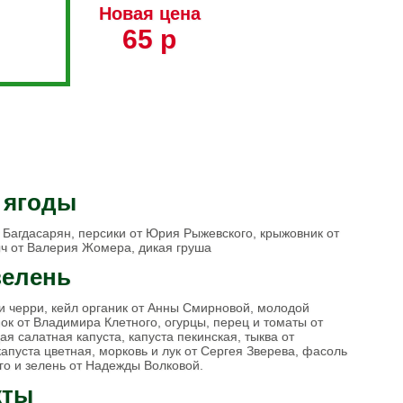
Новая цена
65 р
 ягоды
 Багдасарян, персики от Юрия Рыжевского, крыжовник от
ыч от Валерия Жомера, дикая груша
зелень
и черри, кейл органик от Анны Смирновой, молодой
нок от Владимира Клетного, огурцы, перец и томаты от
я салатная капуста, капуста пекинская, тыква от
апуста цветная, морковь и лук от Сергея Зверева, фасоль
го и зелень от Надежды Волковой.
кты