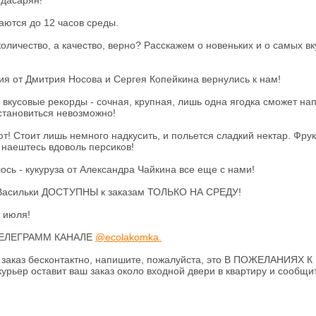
дасарян!
аются до 12 часов среды.
количество, а качество, верно? Расскажем о новеньких и о самых в
ия от Дмитрия Носова и Сергея Копейкина вернулись к нам!
е вкусовые рекорды - сочная, крупная, лишь одна ягодка сможет на
остановиться невозможно!
т! Стоит лишь немного надкусить, и польется сладкий нектар. Фрук
 наештесь вдоволь персиков!
ь - кукуруза от Александра Чайкина все еще с нами!
 Васильки ДОСТУПНЫ к заказам ТОЛЬКО НА СРЕДУ!
 июля!
м ТЕЛЕГРАММ КАНАЛЕ
@ecolakomka.
л заказ бесконтактно, напишите, пожалуйста, это В ПОЖЕЛАНИЯХ К
урьер оставит ваш заказ около входной двери в квартиру и сообщи