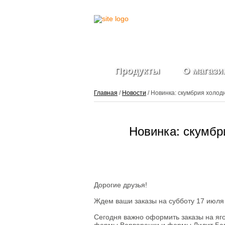
Продукты
О магази
Главная
/
Новости
/ Новинка: скумбрия холод
Фрукты и ягоды
Новинка: скумбри
свежие
Ягоды
замороженные
Овощи свежие
Овощные нарезки и
заготовки
Дорогие друзья!
Салатные миксы
Овощи
Ждем ваши заказы на субботу 17 июля 
замороженные
Свежие зелень и
Сегодня важно оформить заказы на яго
травы