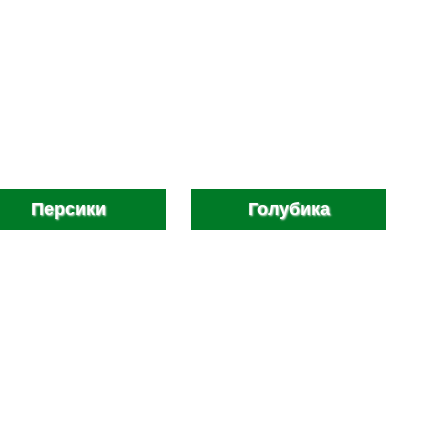
Персики
Голубика