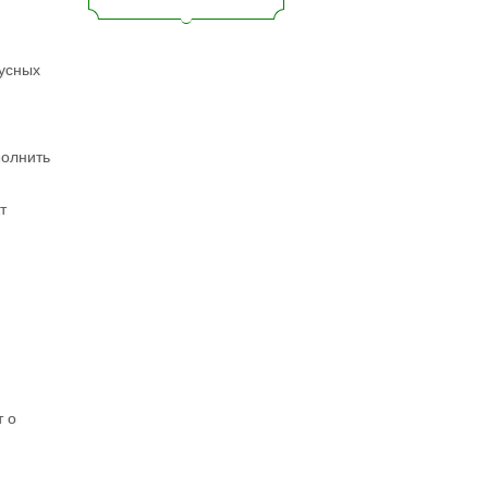
кусных
полнить
т
т о