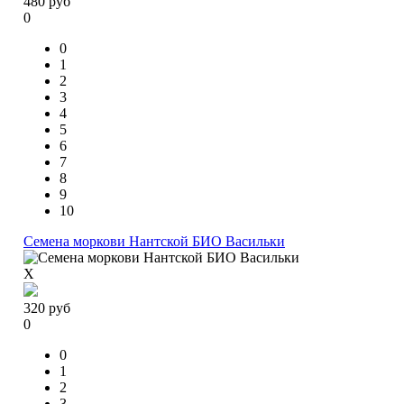
480
руб
0
0
1
2
3
4
5
6
7
8
9
10
Семена моркови Нантской БИО Васильки
X
320
руб
0
0
1
2
3