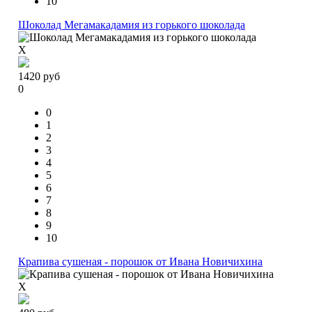
10
Шоколад Мегамакадамия из горького шоколада
X
1420
руб
0
0
1
2
3
4
5
6
7
8
9
10
Крапива сушеная - порошок от Ивана Новичихина
X