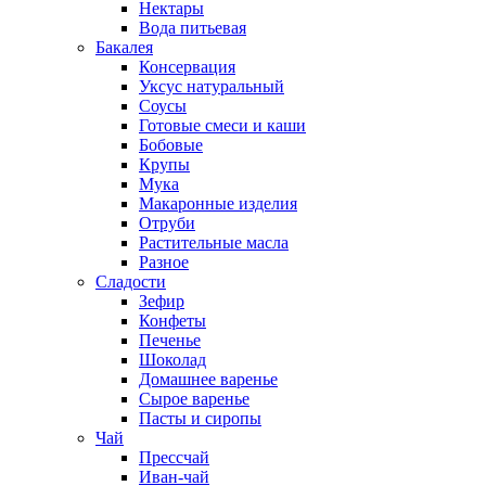
Нектары
Вода питьевая
Бакалея
Консервация
Уксус натуральный
Соусы
Готовые смеси и каши
Бобовые
Крупы
Мука
Макаронные изделия
Отруби
Растительные масла
Разное
Сладости
Зефир
Конфеты
Печенье
Шоколад
Домашнее варенье
Сырое варенье
Пасты и сиропы
Чай
Прессчай
Иван-чай