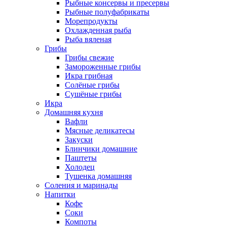
Рыбные консервы и пресервы
Рыбные полуфабрикаты
Морепродукты
Охлажденная рыба
Рыба вяленая
Грибы
Грибы свежие
Замороженные грибы
Икра грибная
Солёные грибы
Сушёные грибы
Икра
Домашняя кухня
Вафли
Мясные деликатесы
Закуски
Блинчики домашние
Паштеты
Холодец
Тушенка домашняя
Соления и маринады
Напитки
Кофе
Соки
Компоты