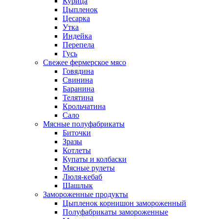
Курица
Цыпленок
Цесарка
Утка
Индейка
Перепела
Гусь
Свежее фермерское мясо
Говядина
Свинина
Баранина
Телятина
Крольчатина
Сало
Мясные полуфабрикаты
Биточки
Зразы
Котлеты
Купаты и колбаски
Мясные рулеты
Люля-кебаб
Шашлык
Замороженные продукты
Цыпленок корнишон замороженный
Полуфабрикаты замороженные