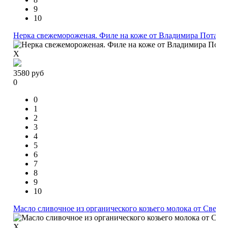
9
10
Нерка свежемороженая. Филе на коже от Владимира Потапо
X
3580
руб
0
0
1
2
3
4
5
6
7
8
9
10
Масло сливочное из органического козьего молока от Светл
X