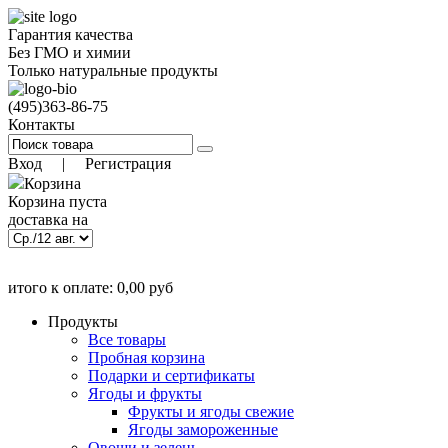
Гарантия качества
Без ГМО и химии
Только натуральные продукты
(495)
363-86-75
Контакты
Вход
|
Регистрация
Корзина
Корзина пуста
доставка на
)
9 авг. 18:00
(заказать до
итого к оплате:
0,00
руб
Позиций:
0
0.00
руб
Продукты
Все товары
Пробная корзина
Подарки и сертификаты
Ягоды и фрукты
Фрукты и ягоды свежие
Ягоды замороженные
Овощи и зелень