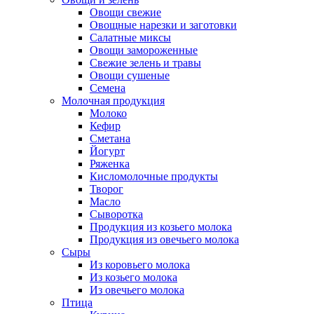
Овощи свежие
Овощные нарезки и заготовки
Салатные миксы
Овощи замороженные
Свежие зелень и травы
Овощи сушеные
Семена
Молочная продукция
Молоко
Кефир
Сметана
Йогурт
Ряженка
Кисломолочные продукты
Творог
Масло
Сыворотка
Продукция из козьего молока
Продукция из овечьего молока
Сыры
Из коровьего молока
Из козьего молока
Из овечьего молока
Птица