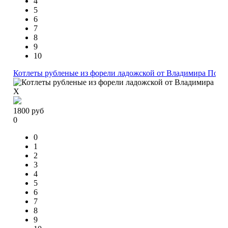
4
5
6
7
8
9
10
Котлеты рубленые из форели ладожской от Владимира Пота
X
1800
руб
0
0
1
2
3
4
5
6
7
8
9