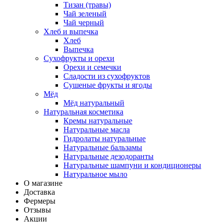
Тизан (травы)
Чай зеленый
Чай черный
Хлеб и выпечка
Хлеб
Выпечка
Сухофрукты и орехи
Орехи и семечки
Сладости из сухофруктов
Сушеные фрукты и ягоды
Мёд
Мёд натуральный
Натуральная косметика
Кремы натуральные
Натуральные масла
Гидролаты натуральные
Натуральные бальзамы
Натуральные дезодоранты
Натуральные шампуни и кондиционеры
Натуральное мыло
О магазине
Доставка
Фермеры
Отзывы
Акции