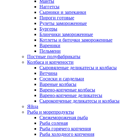
Манты
Наггетсы
Сырники и запеканки
Пироги готовые
Рулеты замороженные
Бургеры
Блинчики замороженные
Котлеты и биточки замороженные
Вареники
Пельмени
Постные полуфабрикаты
Колбаса и копчености
Сыровяленые деликатесы и колбасы
Ветчина
Сосиски и сардельки
Вареные колбасы
Варено-копченые колбасы
Варено-копченые деликатесы
Сырокопченые деликатесы и колбасы
Яйца
Рыба и морепродукты
Свежемороженая рыба
Рыба соленая
Рыба горячего копчения
Рыба холодного копчения