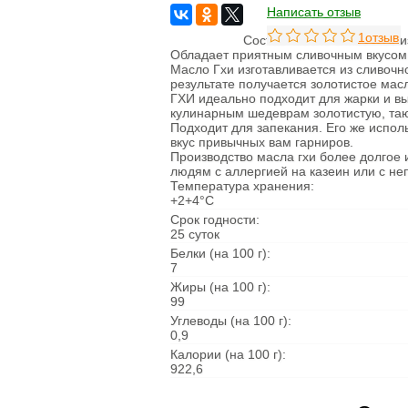
Написать отзыв
Овощи сушеные
Семена
1отзыв
Состав: масло сливочное и
Обладает приятным сливочным вкусом
Молоко
Масло Гхи изготавливается из сливочн
Кефир
результате получается золотистое ма
Сметана
ГХИ идеально подходит для жарки и в
Йогурт
кулинарным шедеврам золотистую, таю
Ряженка
Подходит для запекания. Его же исполь
Кисломолочные
вкус привычных вам гарниров.
продукты
Производство масла гхи более долгое и
Творог
людям с аллергией на казеин или с не
Масло
Температура хранения:
Сыворотка
+2+4°С
Продукция из козьего
молока
Срок годности:
Продукция из
25 суток
овечьего молока
Белки (на 100 г):
7
Из коровьего молока
Жиры (на 100 г):
Из козьего молока
99
Из овечьего молока
Углеводы (на 100 г):
Курица
0,9
Цыпленок
Калории (на 100 г):
Цесарка
922,6
Утка
Индейка
Перепела