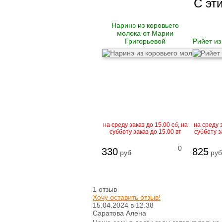
С эт
Гусь
Наринэ из коровьего
Говядина
молока от Марии
Свинина
Григорьевой
Рийет из
Баранина
Телятина
Крольчатина
Сало
Биточки
Зразы
Котлеты
Купаты и колбаски
на среду заказ до 15.00 сб, на
на среду з
Мясные рулеты
субботу заказ до 15.00 вт
субботу з
Люля-кебаб
Шашлык
0
330
825
руб
руб
Цыпленок корнишон
замороженный
Полуфабрикаты
1 отзыв
замороженные
Хочу оставить отзыв!
Манты
15.04.2024 в 12.38
Наггетсы
Саратова Алена
Сырники и запеканки
Пироги готовые