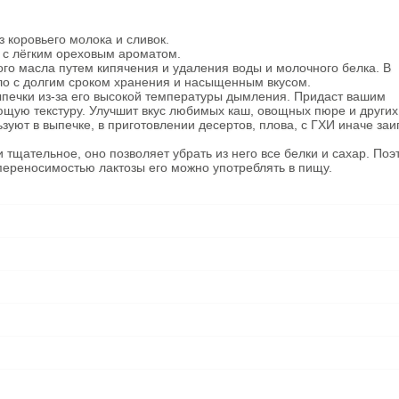
з коровьего молока и сливок.
 с лёгким ореховым ароматом.
ого масла путем кипячения и удаления воды и молочного белка. В
сло с долгим сроком хранения и насыщенным вкусом.
ыпечки из-за его высокой температуры дымления. Придаст вашим
щую текстуру. Улучшит вкус любимых каш, овощных пюре и других
зуют в выпечке, в приготовлении десертов, плова, с ГХИ иначе заи
 тщательное, оно позволяет убрать из него все белки и сахар. Поэ
переносимостью лактозы его можно употреблять в пищу.