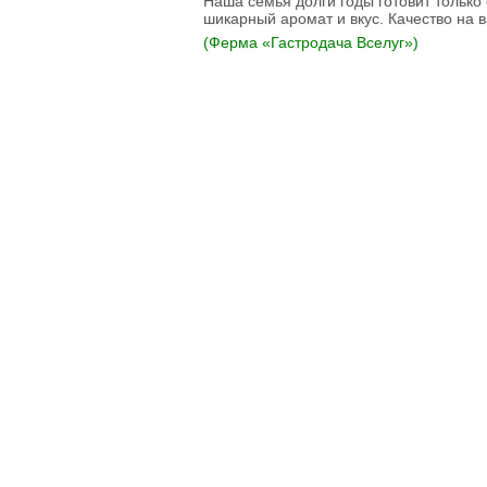
Наша семья долги годы готовит только
Рулеты
шикарный аромат и вкус. Качество на 
замороженные
(Ферма «Гастродача Вселуг»)
Бургеры
Блинчики
замороженные
Котлеты и биточки
замороженные
Вареники
Пельмени
Сыровяленые
деликатесы и
колбасы
Ветчина
Сосиски и сардельки
Вареные колбасы
Варено-копченые
колбасы
Варено-копченые
деликатесы
Сырокопченые
деликатесы и
колбасы