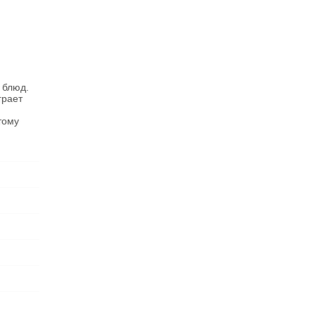
 блюд.
грает
тому