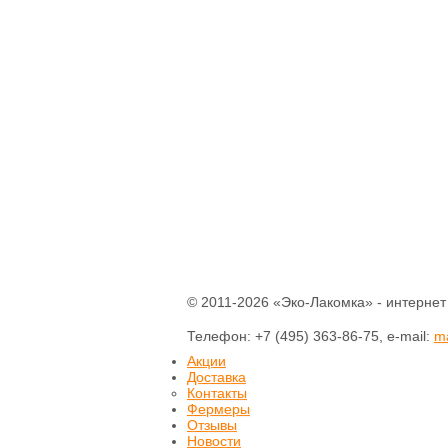
Паштеты
Холодец
Тушенка домашняя
Кофе
Соки
Компоты
Нектары
Вода питьевая
Консервация
Уксус натуральный
Соусы
Готовые смеси и
каши
Бобовые
© 2011-2026 «Эко-Лакомка» - интернет
Крупы
Мука
Макаронные
Телефон: +7 (495) 363-86-75, e-mail:
m
изделия
Акции
Отруби
Доставка
Растительные масла
Контакты
Разное
Фермеры
Отзывы
Зефир
Новости
Конфеты