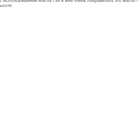
 с использованием Масла Гхи и мне очень понравилось это масло Г
высоте