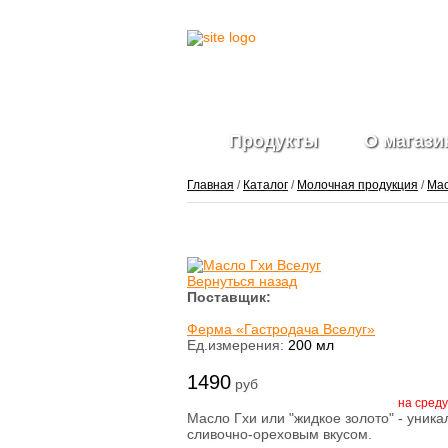
Продукты
О магази
Главная
/
Каталог
/
Молочная продукция
/
Ма
Фрукты и ягоды
свежие
Вернуться назад
Ягоды
Поставщик:
замороженные
Ферма «Гастродача Вселуг»
Овощи свежие
Ед.измерения:
200 мл
Овощные нарезки и
заготовки
1490
Салатные миксы
руб
Овощи
на среду
замороженные
Масло Гхи или "жидкое золото" - уник
Свежие зелень и
сливочно-ореховым вкусом.
травы