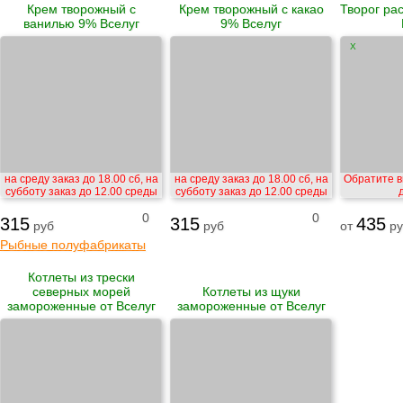
Крем творожный с
Крем творожный с какао
Творог ра
ванилью 9% Вселуг
9% Вселуг
X
на среду заказ до 18.00 сб, на
на среду заказ до 18.00 сб, на
Обратите 
субботу заказ до 12.00 среды
субботу заказ до 12.00 среды
0
0
315
315
435
руб
руб
от
ру
Рыбные полуфабрикаты
Котлеты из трески
северных морей
Котлеты из щуки
замороженные от Вселуг
замороженные от Вселуг