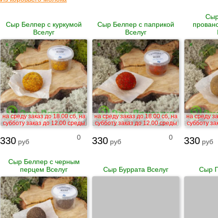
Сыр
Сыр Белпер с куркумой
Сыр Белпер с паприкой
прован
Вселуг
Вселуг
X
X
X
на среду заказ до 18.00 сб, на
на среду заказ до 18.00 сб, на
на среду за
субботу заказ до 12.00 среды
субботу заказ до 12.00 среды
субботу за
0
0
330
330
330
руб
руб
руб
Сыр Белпер с черным
перцем Вселуг
Сыр Буррата Вселуг
Сыр Г