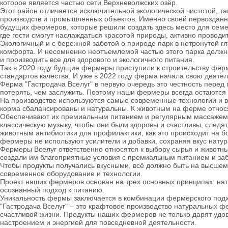
которое является частью сети Верхневолжских озёр.
Этот район отличается исключительной экологической чистотой, так
производств и промышленных объектов. Именно своей первозданно
будущих фермеров, которые решили создать здесь место для семе
где гости смогут наслаждаться красотой природы, активно проводит
Экологичный и с бережной заботой о природе парк в нетронутой г
комфорта. И несомненно неотъемлемой частью этого парка должн
и производить все для здорового и экологичного питания.
Так в 2020 году будщие фермеры приступили к строительству фер
стандартов качества. И уже в 2022 году ферма начала свою деятел
Ферма "Гастродача Вселуг" в первую очередь это честность перед 
потерять, чем заслужить. Поэтому наши фермеры всегда остаются
На производстве используются самые современные технологии и 
корма сбалансированы и натуральны. К животным на ферме относ
Обеспечивают их премиальным питанием и регулярным массажем 
классическую музыку, чтобы они были здоровы и счастливы, следя
животным антибиотики для профилактики, как это происходит на б
фермеры не используют усилители и добавки, сохраняя вкус натур
Фермеры Вселуг ответственно относятся к выбору сырья и животн
создали им благоприятные условия с премиальным питанием и за
Чтобы продукты получались вкусными, всё должно быть на высшем
современное оборудование и технологии.
Проект наших фермеров основан на трех основных принципах: нат
осознанный подход к питанию.
Уникальность фермы заключается в комбинации фермерского подхо
"Гастродача Вселуг" – это крафтовое производство натуральных ф
счастливой жизни. Продукты наших фермеров не только дарят удов
настроением и энергией для повседневной деятельности.