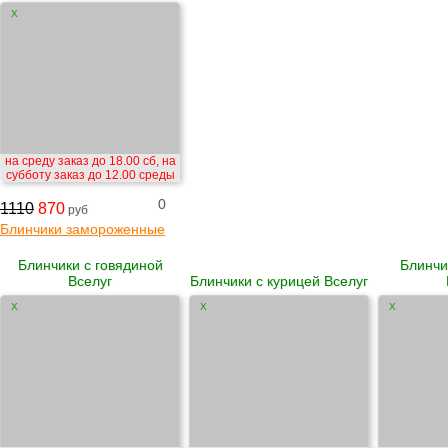
X
на среду заказ до 18.00 сб, на
субботу заказ до 12.00 среды
0
1110
870
руб
Блинчики замороженные
Блинчики с говядиной
Блинчи
Вселуг
Блинчики с курицей Вселуг
X
X
X