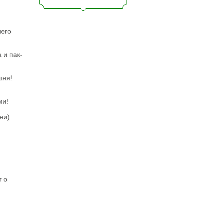
шего
 и пак-
шня!
ми!
ни)
т о