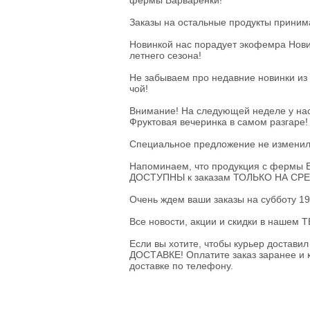
фермы Варваренки!
Овощи сушеные
Семена
Заказы на остальные продукты приним
Молоко
Новинкой нас порадует экофемра Нов
Кефир
летнего сезона!
Сметана
Йогурт
Не забываем про недавние новинки из
Ряженка
чой!
Кисломолочные
продукты
Внимание! На следующей неделе у нас
Творог
Фруктовая вечеринка в самом разгаре!
Масло
Сыворотка
Специальное предложение не изменило
Продукция из козьего
молока
Напоминаем, что продукция с фермы В
Продукция из
ДОСТУПНЫ к заказам ТОЛЬКО НА СРЕ
овечьего молока
Очень ждем ваши заказы на субботу 19
Из коровьего молока
Из козьего молока
Все новости, акции и скидки в наше
Из овечьего молока
Если вы хотите, чтобы курьер достави
Курица
ДОСТАВКЕ! Оплатите заказ заранее и к
Цыпленок
доставке по телефону.
Цесарка
Утка
Индейка
Перепела