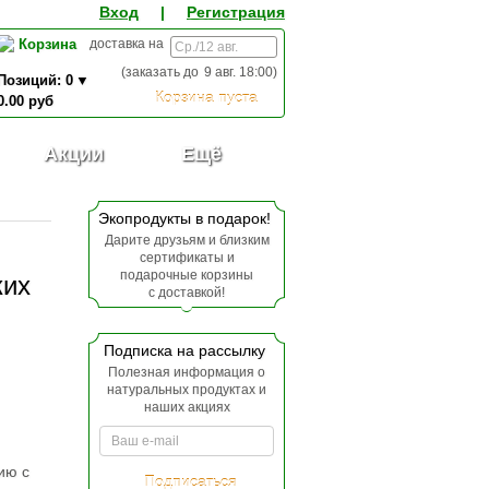
Вход
|
Регистрация
Корзина
доставка на
(заказать до
9 авг. 18:00
)
Позиций:
0
Корзина пуста
0.00
руб
0,00
ИТОГО К ОПЛАТЕ:
руб
Акции
Ещё
Экопродукты в подарок!
Дарите друзьям и близким
сертификаты и
подарочные корзины
ких
с доставкой!
Подписка на рассылку
Полезная информация о
натуральных продуктах и
наших акциях
ию с
Подписаться