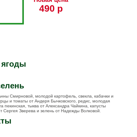
490 р
 ягоды
зелень
 Анны Смирновой, молодой картофель, свекла, кабачки и
урцы и томаты от Андеря Бычковского, редис, молодая
та пекинская, тыква от Александра Чайкина, капусты
 от Сергея Зверева и зелень от Надежды Волковой.
кты