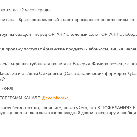
аются до 12 часов среды.
ичихина - Крыжовник зеленый станет прекрасным пополнением на
 группы овощей - перец ОРГАНИК, зеленый салат ОРГАНИК, лебеда
 в продажу поступят Армянские продукты - абрикосы, вишня, чере
сь - черешня кубанская ранняя от Валерия Жомера все еще с на
асильки и от Анны Смирновой (Союз органических фермеров Куба
ДУ!
 июня!
м ТЕЛЕГРАММ КАНАЛЕ
@ecolakomka.
л заказ бесконтактно, напишите, пожалуйста, это В ПОЖЕЛАНИЯХ К
урьер оставит ваш заказ около входной двери в квартиру и сообщи