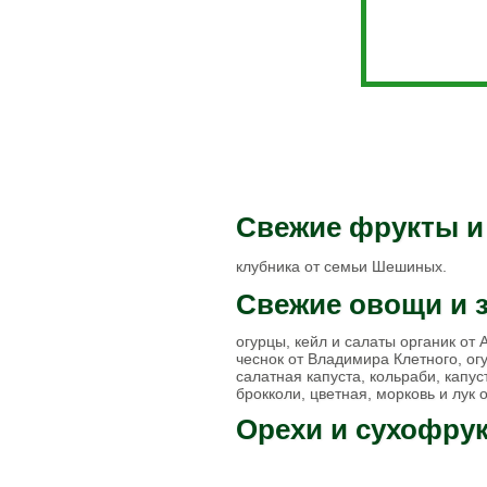
Свежемороженая
рыба
Рыба соленая
Рыба горячего
копчения
Рыба холодного
копчения
Рыбные консервы и
пресервы
Рыбные
полуфабрикаты
Свежие фрукты и
Морепродукты
Охлажденная рыба
Рыба вяленая
клубника от семьи Шешиных.
Грибы свежие
Свежие овощи и 
Замороженные
грибы
огурцы, кейл и салаты органик от
Икра грибная
чеснок от Владимира Клетного, ог
Солёные грибы
салатная капуста, кольраби, капус
Сушёные грибы
брокколи, цветная, морковь и лук
Орехи и сухофру
Вафли
Мясные деликатесы
Закуски
Блинчики домашние