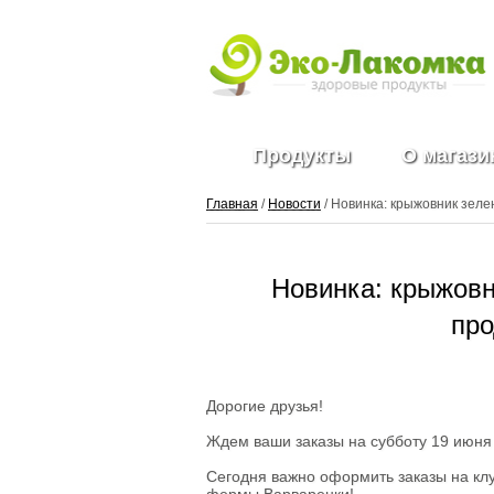
Продукты
О магази
Главная
/
Новости
/ Новинка: крыжовник зел
Фрукты и ягоды
Новинка: крыжовн
свежие
Ягоды
пр
замороженные
Овощи свежие
Овощные нарезки и
заготовки
Дорогие друзья!
Салатные миксы
Овощи
Ждем ваши заказы на субботу 19 июня 
замороженные
Свежие зелень и
Сегодня важно оформить заказы на клу
травы