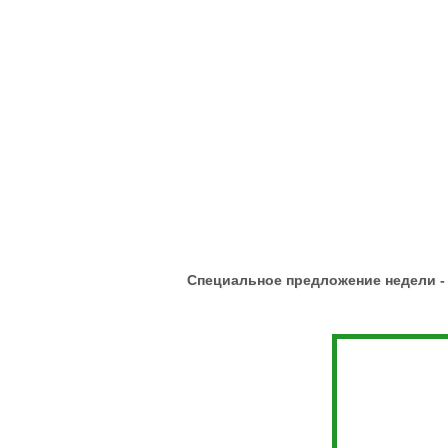
Рулеты
замороженные
Бургеры
Блинчики
замороженные
Котлеты и биточки
замороженные
Вареники
Пельмени
Сыровяленые
деликатесы и
колбасы
Ветчина
Специальное предложение недели -
Сосиски и сардельки
Вареные колбасы
Варено-копченые
колбасы
Варено-копченые
деликатесы
Сырокопченые
деликатесы и
колбасы