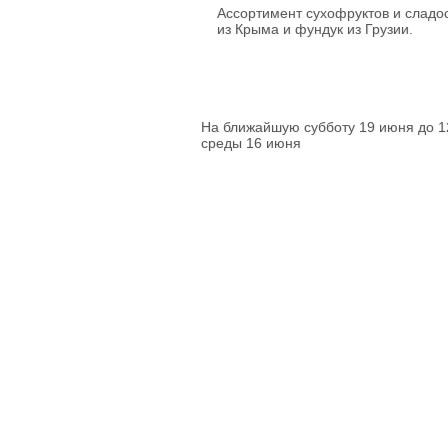
Ассортимент сухофруктов и сладо
Паштеты
из Крыма и фундук из Грузии.
Холодец
Тушенка домашняя
Кофе
На ближайшую субботу 19 июня до 1
Соки
среды 16 июня
Компоты
Нектары
Вода питьевая
Консервация
Уксус натуральный
Соусы
Готовые смеси и
каши
Бобовые
Крупы
Мука
Макаронные
изделия
Отруби
Растительные масла
Разное
Зефир
Конфеты