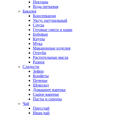
Нектары
Вода питьевая
Бакалея
Консервация
Уксус натуральный
Соусы
Готовые смеси и каши
Бобовые
Крупы
Мука
Макаронные изделия
Отруби
Растительные масла
Разное
Сладости
Зефир
Конфеты
Печенье
Шоколад
Домашнее варенье
Сырое варенье
Пасты и сиропы
Чай
Прессчай
Иван-чай