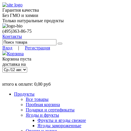
Гарантия качества
Без ГМО и химии
Только натуральные продукты
(495)
363-86-75
Контакты
Вход
|
Регистрация
Корзина
Корзина пуста
доставка на
)
9 авг. 18:00
(заказать до
итого к оплате:
0,00
руб
Позиций:
0
0.00
руб
Продукты
Все товары
Пробная корзина
Подарки и сертификаты
Ягоды и фрукты
Фрукты и ягоды свежие
Ягоды замороженные
Овощи и зелень