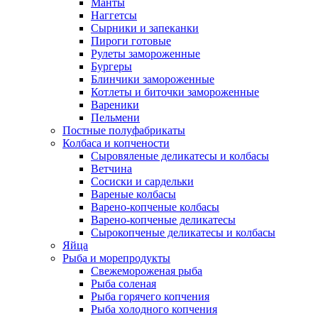
Манты
Наггетсы
Сырники и запеканки
Пироги готовые
Рулеты замороженные
Бургеры
Блинчики замороженные
Котлеты и биточки замороженные
Вареники
Пельмени
Постные полуфабрикаты
Колбаса и копчености
Сыровяленые деликатесы и колбасы
Ветчина
Сосиски и сардельки
Вареные колбасы
Варено-копченые колбасы
Варено-копченые деликатесы
Сырокопченые деликатесы и колбасы
Яйца
Рыба и морепродукты
Свежемороженая рыба
Рыба соленая
Рыба горячего копчения
Рыба холодного копчения