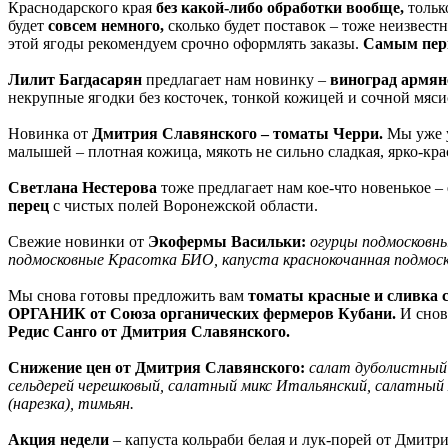
Краснодарского края
без какой-либо обработки вообще,
тольк
будет
совсем немного,
сколько будет поставок – тоже неизвест
этой ягоды рекомендуем срочно оформлять заказы.
Самым пер
Лилит Багдасарян
предлагает нам новинку –
виноград армя
некрупные ягодки без косточек, тонкой кожицей и сочной мяси
Новинка от
Дмитрия Славянского – томаты Черри.
Мы уже у
малышей – плотная кожица, мякоть не сильно сладкая, ярко-кра
Светлана Нестерова
тоже предлагает нам кое-что новенькое –
перец
с чистых полей Воронежской области.
Свежие новинки от
Экофермы Васильки:
огурцы подмосковн
подмосковные Красотка БИО, капуста краснокочанная подмоск
Мы снова готовы предложить вам
томаты красные и сливка 
ОРГАНИК от Союза органических фермеров Кубани.
И снов
Редис Санго от Дмитрия Славянского.
Снижение цен от Дмитрия Славянского:
салат дуболистный 
сельдерей черешковый, салатный микс Итальянский, салатный 
(нарезка), тимьян.
Акция недели
– капуста кольраби белая и лук-порей от Дмитри