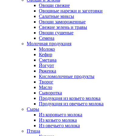
Овощи свежие
Овощные нарезки и заготовки
Салатные миксы
Овощи замороженные
Свежие зелень и травы
Овощи сушеные
Семена
Молочная продукция
Молоко
Кефир
Сметана
Йогурт
Ряженка
Кисломолочные продукты
Творог
Масло
Сыворотка
Продукция из козьего молока
Продукция из овечьего молока
Сыры
Из коровьего молока
Из козьего молока
Из овечьего молока
Птица