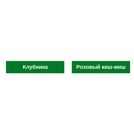
Клубника
Розовый киш-миш