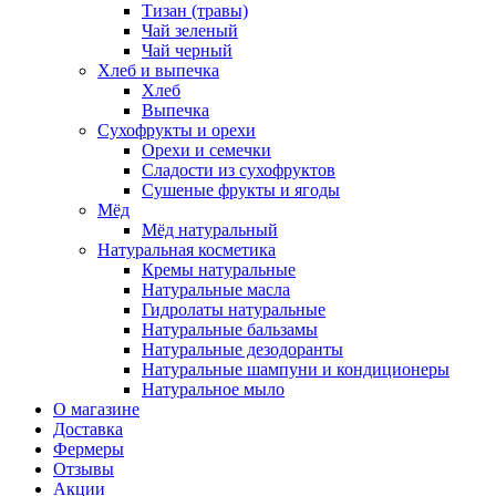
Тизан (травы)
Чай зеленый
Чай черный
Хлеб и выпечка
Хлеб
Выпечка
Сухофрукты и орехи
Орехи и семечки
Сладости из сухофруктов
Сушеные фрукты и ягоды
Мёд
Мёд натуральный
Натуральная косметика
Кремы натуральные
Натуральные масла
Гидролаты натуральные
Натуральные бальзамы
Натуральные дезодоранты
Натуральные шампуни и кондиционеры
Натуральное мыло
О магазине
Доставка
Фермеры
Отзывы
Акции