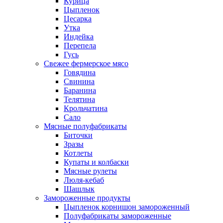
Курица
Цыпленок
Цесарка
Утка
Индейка
Перепела
Гусь
Свежее фермерское мясо
Говядина
Свинина
Баранина
Телятина
Крольчатина
Сало
Мясные полуфабрикаты
Биточки
Зразы
Котлеты
Купаты и колбаски
Мясные рулеты
Люля-кебаб
Шашлык
Замороженные продукты
Цыпленок корнишон замороженный
Полуфабрикаты замороженные