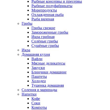
Рыбные консервы и пресервы
Рыбные полуфабрикаты
Морепродукты
Охлажденная рыба
Рыба вяленая
Грибы
Грибы свежие
Замороженные грибы
Икра грибная
Солёные грибы
Сушёные грибы
Икра
Домашняя кухня
Вафли
Мясные деликатесы
Закуски
Блинчики домашние
Паштеты
Холодец
Тушенка домашняя
Соления и маринады
Напитки
Кофе
Соки
Компоты