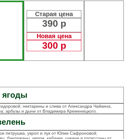
Старая цена
390 р
Новая цена
300 р
 ягоды
Сидоровой; нектарины и слива от Александра Чайкина;
а; арбузы и дыни от Владимира Кременицкого.
зелень
рри петрушка, укроп и лук от Юлии Сафроновой;
ец, баклажаны, черри, кабачки, цукини и патиссоны от