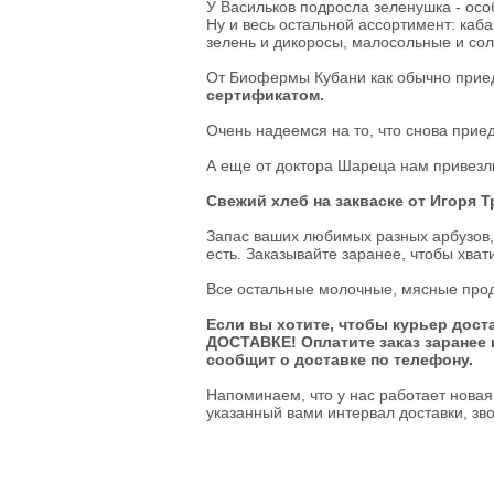
У Васильков подросла зеленушка - ос
Гусь
Ну и весь остальной ассортимент: кабач
зелень и дикоросы, малосольные и сол
Говядина
От Биофермы Кубани как обычно прие
Свинина
сертификатом.
Баранина
Телятина
Очень надеемся на то, что снова прие
Крольчатина
Сало
А еще от доктора Шареца нам привез
Свежий хлеб на закваске от Игоря Т
Биточки
Зразы
Запас ваших любимых разных арбузов, 
Котлеты
есть. Заказывайте заранее, чтобы хва
Купаты и колбаски
Мясные рулеты
Все остальные молочные, мясные проду
Люля-кебаб
Шашлык
Если вы хотите, чтобы курьер дост
ДОСТАВКЕ! Оплатите заказ заранее 
сообщит о доставке по телефону.
Цыпленок корнишон
замороженный
Напоминаем, что у нас работает новая
Полуфабрикаты
указанный вами интервал доставки, зво
замороженные
Манты
Наггетсы
Сырники и запеканки
Пироги готовые