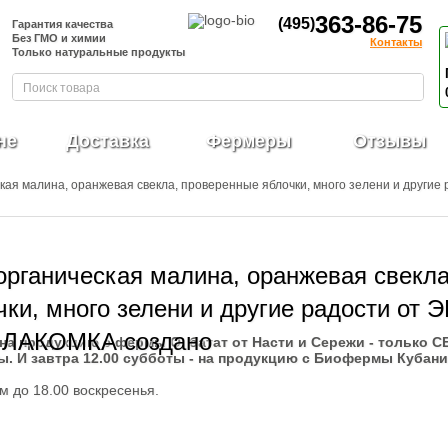
363-86-75
(495)
Гарантия качества
Без ГМО и химии
Контакты
Только натуральные продукты
не
Доставка
Фермеры
Отзывы
ская малина, оранжевая свекла, проверенные яблочки, много зелени и другие
органическая малина, оранжевая свекла
ки, много зелени и другие радости от 
ЛАКОМКА создано
на продукцию с фермы О, батат от Насти и Сережи - только 
ы. И завтра 12.00 субботы - на продукцию с Биофермы Кубани
м до 18.00 воскресенья.