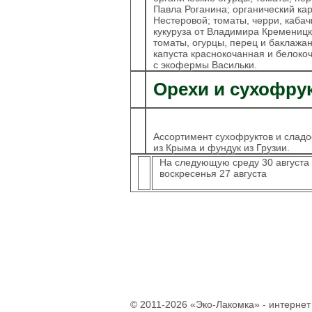
Павла Роганина; органический кар
Печенье
Нестеровой; томаты, черри, каба
Шоколад
кукуруза от Владимира Кременицк
Домашнее варенье
томаты, огурцы, перец и баклажан
Сырое варенье
капуста краснокочанная и белоко
Пасты и сиропы
с экофермы Васильки.
Прессчай
Орехи и сухофру
Иван-чай
Тизан (травы)
Чай зеленый
Чай черный
Ассортимент сухофруктов и сладо
Хлеб
из Крыма и фундук из Грузии.
Выпечка
На следующую среду 30 августа 
воскресенья 27 августа
Орехи и семечки
Сладости из
сухофруктов
Сушеные фрукты и
ягоды
Мёд натуральный
Кремы натуральные
Натуральные масла
Гидролаты
© 2011-2026 «Эко-Лакомка» - интернет
натуральные