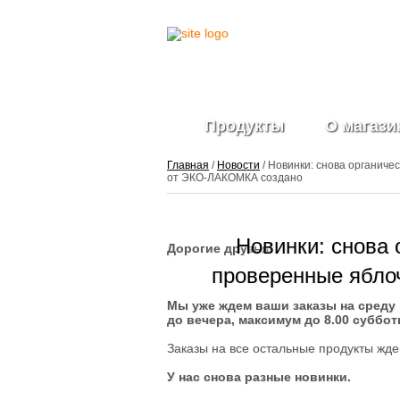
Продукты
О магази
Главная
/
Новости
/ Новинки: снова органиче
от ЭКО-ЛАКОМКА создано
Фрукты и ягоды
Новинки: снова 
свежие
Дорогие друзья!
Ягоды
замороженные
проверенные яблоч
Овощи свежие
Мы уже ждем ваши заказы на среду 
Овощные нарезки и
до вечера, максимум до 8.00 суббот
заготовки
Салатные миксы
Заказы на все остальные продукты жде
Овощи
замороженные
У нас снова разные новинки.
Свежие зелень и
травы