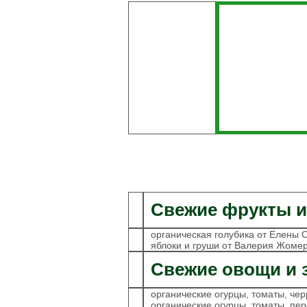
Паштеты
Холодец
Тушенка домашняя
Кофе
Соки
Компоты
Нектары
Вода питьевая
Консервация
Уксус натуральный
Соусы
Готовые смеси и
каши
Бобовые
Свежие фрукты и
Крупы
Мука
Макаронные
органическая голубика от Елены 
изделия
яблоки и груши от Валерия Жомер
Отруби
Растительные масла
Свежие овощи и 
Разное
органические огурцы, томаты, че
Зефир
органические огурцы, томаты, пер
Конфеты