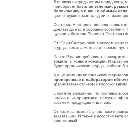
В первую очередь хотим порадовать, ч
Овощи сушеные
приобрести
базилик зеленый, руккол
Семена
белокочанную и наш любимый сала
цветки цукини, мангольд пинк, разноцв
Молоко
Кефир
Светлана Нестерова решила вновь от
Сметана
доехать до нас в хорошем состоянии. 
Йогурт
цукини и базилик. Также от Светланы ж
Ряженка
Кисломолочные
От Юлии Сафроновой в ассортимент с
продукты
огурцы, томаты желтые и черные, лук, 
Творог
Масло
Павел Роганин добавляет в ассортиме
Сыворотка
томаты с тонкой кожицей.
И сразу же
Продукция из козьего
будут органические огурцы, кабачки 3-
молока
Продукция из
А еще команду воронежских фермеров
овечьего молока
проверенные в лаборатории яблочк
красноватым отливом с кисло-сладким 
Из коровьего молока
Из козьего молока
Обратите внимание, что поставки вор
Из овечьего молока
получить их продукцию, то лучше оформ
возьмем продукцию и для вас.
Курица
Цыпленок
От Колхоза номер 1 у нас тоже новинка
Цесарка
заказавшим. И также в ассортименте о
Утка
фиолетовый.
Индейка
Перепела