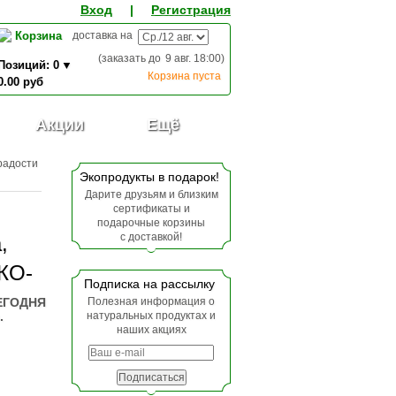
Вход
|
Регистрация
Корзина
доставка на
(заказать до
9 авг. 18:00
)
Позиций:
0
Корзина пуста
0.00
руб
0,00
ИТОГО К ОПЛАТЕ:
руб
Акции
Ещё
 радости
Экопродукты в подарок!
Дарите друзьям и близким
сертификаты и
подарочные корзины
с доставкой!
,
ЭКО-
Подписка на рассылку
СЕГОДНЯ
Полезная информация о
.
натуральных продуктах и
наших акциях
Подписаться