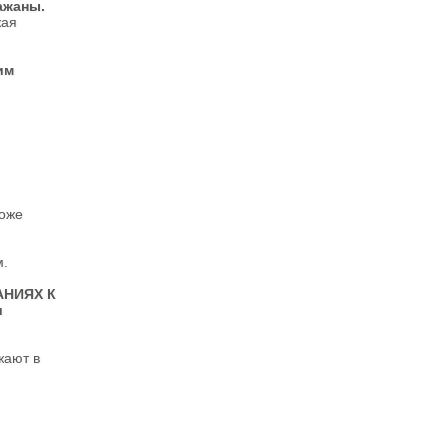
ажаны.
жая
им
тоже
м.
ЛАНИЯХ К
и
жают в