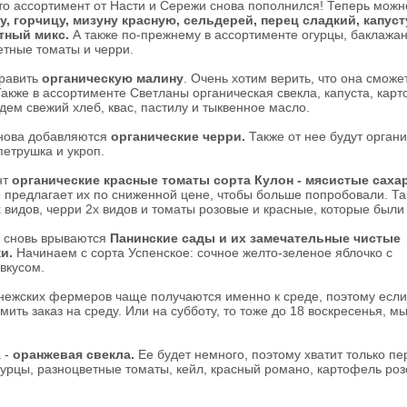
то ассортимент от Насти и Сережи снова пополнился! Теперь можн
у, горчицу, мизуну красную, сельдерей, перец сладкий, капуст
тный микс.
А также по-прежнему в ассортименте огурцы, баклажан
етные томаты и черри.
править
органическую малину
. Очень хотим верить, что она сможе
Также в ассортименте Светланы органическая свекла, капуста, карт
дем свежий хлеб, квас, пастилу и тыквенное масло.
нова добавляются
органические черри.
Также от нее будут орган
петрушка и укроп.
нт
органические красные томаты сорта Кулон - мясистые саха
 предлагает их по сниженной цене, чтобы больше попробовали. Т
х видов, черри 2х видов и томаты розовые и красные, которые были
 сновь врываются
Панинские сады и их замечательные чистые
и.
Начинаем с сорта Успенское: сочное желто-зеленое яблочко с
вкусом.
онежских фермеров чаще получаются именно к среде, поэтому если
ить заказ на среду. Или на субботу, то тоже до 18 воскресенья, мы
 -
оранжевая свекла.
Ее будет немного, поэтому хватит только п
гурцы, разноцветные томаты, кейл, красный романо, картофель ро