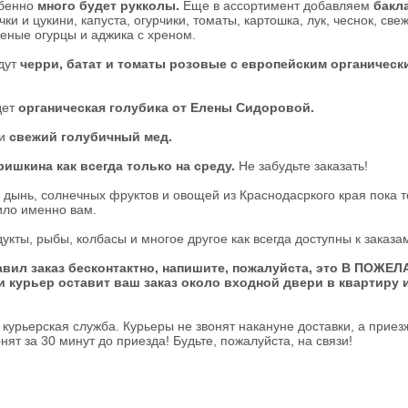
обенно
много будет рукколы.
Еще в ассортимент добавляем
бакл
ки и цукини, капуста, огурчики, томаты, картошка, лук, чеснок, све
еные огурцы и аджика с хреном.
дут
черри, батат и томаты розовые с европейским органическ
дет
органическая голубика от Елены Сидоровой.
ли
свежий голубичный мед.
ришкина как всегда только на среду.
Не забудьте заказать!
дынь, солнечных фруктов и овощей из Краснодасркого края пока 
тило именно вам.
кты, рыбы, колбасы и многое другое как всегда доступны к заказа
авил заказ бесконтактно, напишите, пожалуйста, это В ПОЖЕ
и курьер оставит ваш заказ около входной двери в квартиру 
 курьерская служба. Курьеры не звонят накануне доставки, а приез
нят за 30 минут до приезда! Будьте, пожалуйста, на связи!