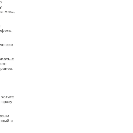
о
у
ы микс,
т
офель,
ические
ристые
акже
 ранее.
 хотите
 сразу
ервым
зовый и