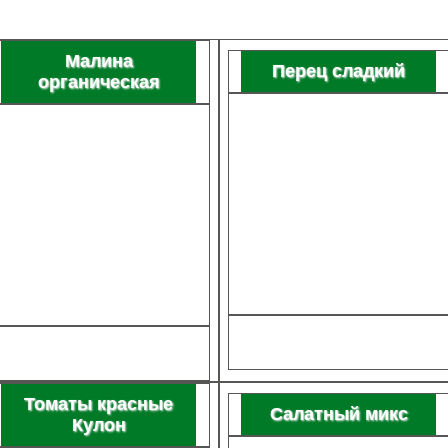
Малина
Перец сладкий
органическая
Томаты красные
Салатный микс
Кулон