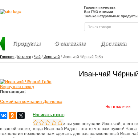
Гарантия качества
Без ГМО и химии
Только натуральные продукты
Продукты
О магазине
Доставка
Главная
/
Каталог
/
Чай
/
Иван-чай
/ Иван-чай Чёрный Габа
Иван-чай Чёрный
Фрукты и ягоды
свежие
Вернуться назад
Ягоды
Поставщик:
замороженные
Семейная компания Донченко
Овощи свежие
Нет в наличии
Овощные нарезки и
заготовки
Написать отзыв
Салатные миксы
Овощи
Если вы уже покупали Иван-чай, а его в
замороженные
в вашей чашке, тогда Иван-чай Радан - это то что вам нужно! Наш
Свежие зелень и
технологии позволили нам сделать для вас великолепный Иван-чай
травы