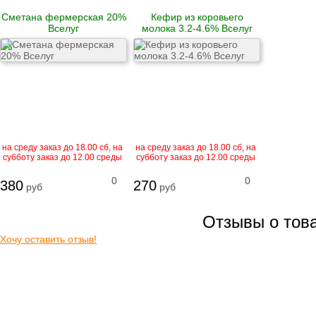
Рулеты
Сметана фермерская 20%
Кефир из коровьего
замороженные
Вселуг
молока 3.2-4.6% Вселуг
Бургеры
Блинчики
X
замороженные
Котлеты и биточки
замороженные
Вареники
Пельмени
на среду заказ до 18.00 сб, на
на среду заказ до 18.00 сб, на
Сыровяленые
субботу заказ до 12.00 среды
субботу заказ до 12.00 среды
деликатесы и
колбасы
0
0
380
270
руб
руб
Ветчина
Сосиски и сардельки
Вареные колбасы
Отзывы о тов
Варено-копченые
колбасы
Хочу оставить отзыв!
Варено-копченые
деликатесы
Сырокопченые
деликатесы и
колбасы