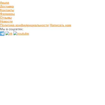
Акции
Печенье
Доставка
Шоколад
Контакты
Домашнее варенье
Фермеры
Сырое варенье
Отзывы
Пасты и сиропы
Новости
Политика конфиденциальности
Написать нам
Прессчай
Мы в соцсетях:
Иван-чай
Тизан (травы)
Чай зеленый
Чай черный
Хлеб
Выпечка
Орехи и семечки
Сладости из
сухофруктов
Сушеные фрукты и
ягоды
Мёд натуральный
Кремы натуральные
Натуральные масла
Гидролаты
натуральные