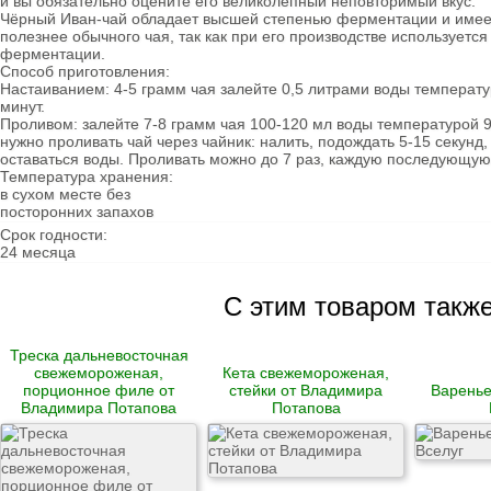
и вы обязательно оцените его великолепный неповторимый вкус.
Овощи сушеные
Чёрный Иван-чай обладает высшей степенью ферментации и имеет
Семена
полезнее обычного чая, так как при его производстве используетс
ферментации.
Молоко
Способ приготовления:
Кефир
Настаиванием: 4-5 грамм чая залейте 0,5 литрами воды температур
Сметана
минут.
Йогурт
Проливом: залейте 7-8 грамм чая 100-120 мл воды температурой 95
Ряженка
нужно проливать чай через чайник: налить, подождать 5-15 секунд,
Кисломолочные
оставаться воды. Проливать можно до 7 раз, каждую последующую 
продукты
Температура хранения:
Творог
в сухом месте без
Масло
посторонних запахов
Сыворотка
Срок годности:
Продукция из козьего
24 месяца
молока
Продукция из
овечьего молока
С этим товаром такж
Из коровьего молока
Из козьего молока
Треска дальневосточная
Из овечьего молока
свежемороженая,
Кета свежемороженая,
порционное филе от
стейки от Владимира
Варенье
Курица
Владимира Потапова
Потапова
Цыпленок
Цесарка
Утка
Индейка
Перепела