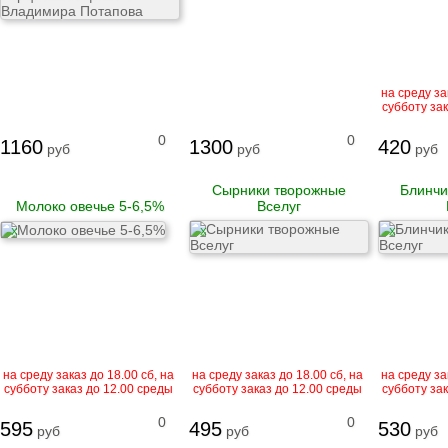
Гусь
Говядина
Свинина
на среду за
Баранина
субботу зак
Телятина
Крольчатина
0
0
Сало
1160
1300
420
руб
руб
руб
Сырники творожные
Блинчи
Биточки
Молоко овечье 5-6,5%
Вселуг
Зразы
Котлеты
X
X
X
Купаты и колбаски
Мясные рулеты
Люля-кебаб
Шашлык
Цыпленок корнишон
замороженный
Полуфабрикаты
на среду заказ до 18.00 сб, на
на среду заказ до 18.00 сб, на
на среду за
замороженные
субботу заказ до 12.00 среды
субботу заказ до 12.00 среды
субботу зак
Манты
Наггетсы
0
0
595
495
530
Сырники и запеканки
руб
руб
руб
Пироги готовые