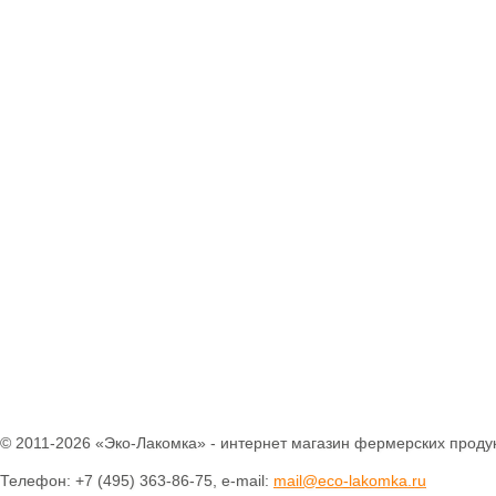
Паштеты
Холодец
Тушенка домашняя
Кофе
Соки
Компоты
Нектары
Вода питьевая
Консервация
Уксус натуральный
Соусы
Готовые смеси и
каши
Бобовые
Крупы
Мука
Макаронные
изделия
Отруби
Растительные масла
Разное
© 2011-2026 «Эко-Лакомка» - интернет магазин фермерских продук
Зефир
Телефон: +7 (495) 363-86-75, e-mail:
mail@eco-lakomka.ru
Конфеты