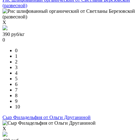
(развесной)
X
390
руб/кг
0
0
1
2
3
4
5
6
7
8
9
10
Сыр Филадельфия от Ольги Друганиной
X