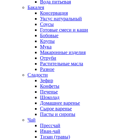
Вода питьевая
Бакалея
Консервация
Уксус натуральный
Соусы
Готовые смеси и каши
Бобовые
Крупы
Мука
Макаронные изделия
Отруби
Растительные масла
Разное
Сладости
Зефир
Конфеты
Печенье
Шоколад
Домашнее варенье
Сырое варенье
Пасты и сиропы
Чай
Прессчай
Иван-чай
Тизан (травы)