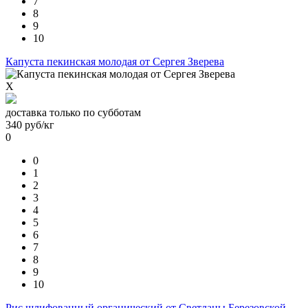
7
8
9
10
Капуста пекинская молодая от Сергея Зверева
X
доставка только по субботам
340
руб/кг
0
0
1
2
3
4
5
6
7
8
9
10
Рис шлифованный органический от Светланы Березовской