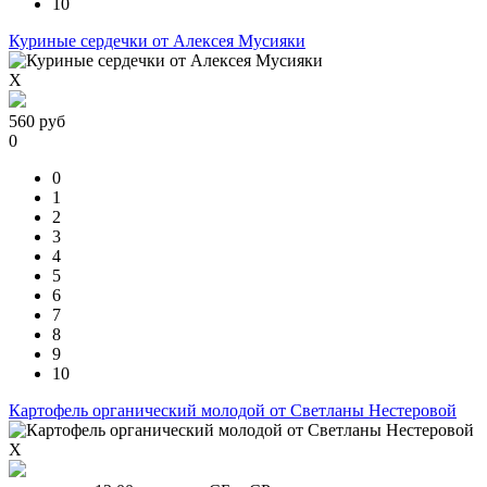
10
Куриные сердечки от Алексея Мусияки
X
560
руб
0
0
1
2
3
4
5
6
7
8
9
10
Картофель органический молодой от Светланы Нестеровой
X