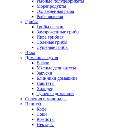
Рыбные полуфабрикаты
Морепродукты
Охлажденная рыба
Рыба вяленая
Грибы
Грибы свежие
Замороженные грибы
Икра грибная
Солёные грибы
Сушёные грибы
Икра
Домашняя кухня
Вафли
Мясные деликатесы
Закуски
Блинчики домашние
Паштеты
Холодец
Тушенка домашняя
Соления и маринады
Напитки
Кофе
Соки
Компоты
Нектары