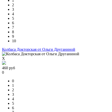
1
2
3
4
5
6
7
8
9
10
Колбаса Докторская от Ольги Друганиной
X
460
руб
0
0
1
2
3
4
5
6