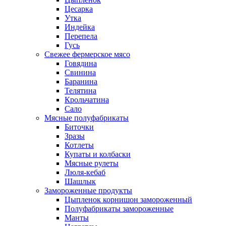
Цесарка
Утка
Индейка
Перепела
Гусь
Свежее фермерское мясо
Говядина
Свинина
Баранина
Телятина
Крольчатина
Сало
Мясные полуфабрикаты
Биточки
Зразы
Котлеты
Купаты и колбаски
Мясные рулеты
Люля-кебаб
Шашлык
Замороженные продукты
Цыпленок корнишон замороженный
Полуфабрикаты замороженные
Манты