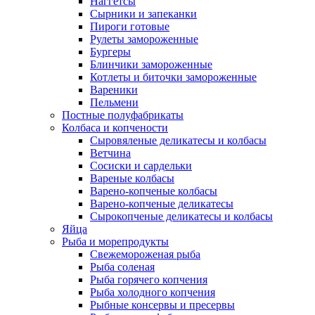
Наггетсы
Сырники и запеканки
Пироги готовые
Рулеты замороженные
Бургеры
Блинчики замороженные
Котлеты и биточки замороженные
Вареники
Пельмени
Постные полуфабрикаты
Колбаса и копчености
Сыровяленые деликатесы и колбасы
Ветчина
Сосиски и сардельки
Вареные колбасы
Варено-копченые колбасы
Варено-копченые деликатесы
Сырокопченые деликатесы и колбасы
Яйца
Рыба и морепродукты
Свежемороженая рыба
Рыба соленая
Рыба горячего копчения
Рыба холодного копчения
Рыбные консервы и пресервы