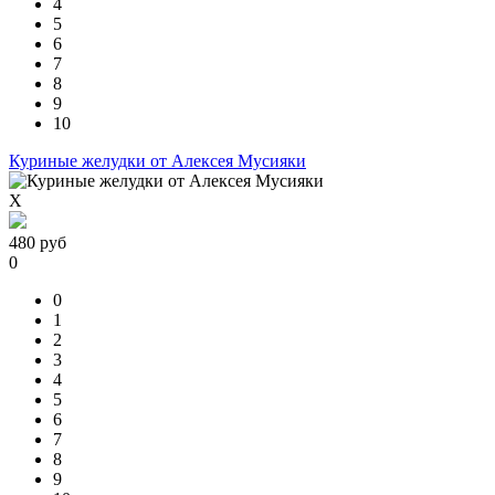
4
5
6
7
8
9
10
Куриные желудки от Алексея Мусияки
X
480
руб
0
0
1
2
3
4
5
6
7
8
9