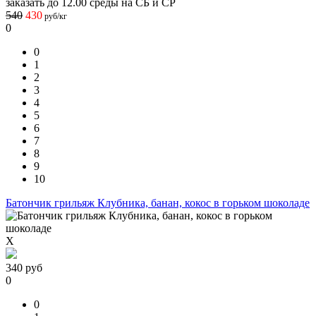
заказать до 12.00 среды на СБ и СР
540
430
руб/кг
0
0
1
2
3
4
5
6
7
8
9
10
Батончик грильяж Клубника, банан, кокос в горьком шоколаде
X
340
руб
0
0