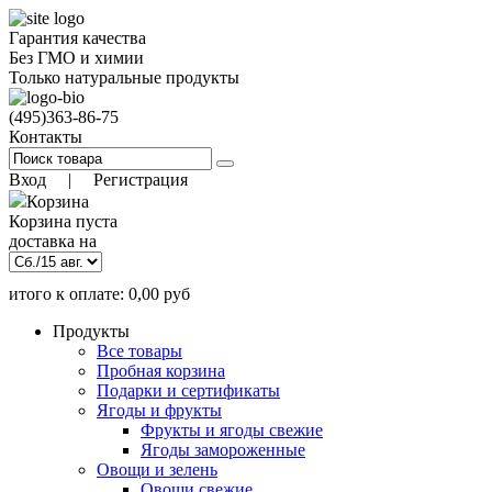
Гарантия качества
Без ГМО и химии
Только натуральные продукты
(495)
363-86-75
Контакты
Вход
|
Регистрация
Корзина
Корзина пуста
доставка на
итого к оплате:
0,00
руб
)
12 авг. 12:00
(заказать до
Позиций:
0
Продукты
0.00
руб
Все товары
Пробная корзина
Подарки и сертификаты
Ягоды и фрукты
Фрукты и ягоды свежие
Ягоды замороженные
Овощи и зелень
Овощи свежие