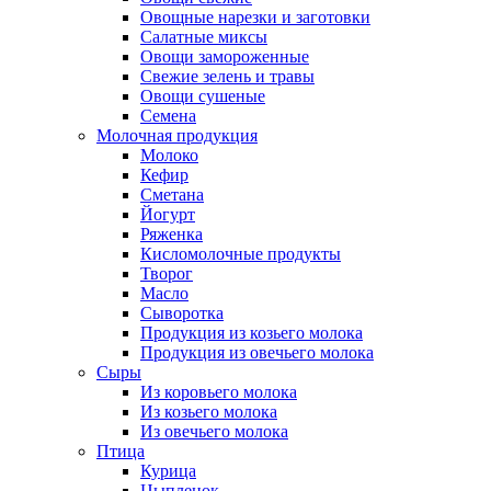
Овощные нарезки и заготовки
Салатные миксы
Овощи замороженные
Свежие зелень и травы
Овощи сушеные
Семена
Молочная продукция
Молоко
Кефир
Сметана
Йогурт
Ряженка
Кисломолочные продукты
Творог
Масло
Сыворотка
Продукция из козьего молока
Продукция из овечьего молока
Сыры
Из коровьего молока
Из козьего молока
Из овечьего молока
Птица
Курица
Цыпленок