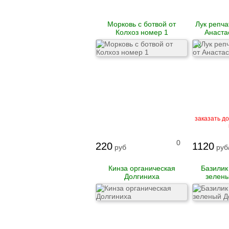
Морковь с ботвой от
Лук репча
Колхоз номер 1
Анаста
X
заказать до
0
220
1120
руб
руб/
Кинза органическая
Базилик
Долгиниха
зелены