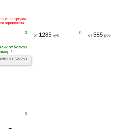
олько по средам,
тво ограничено
0
0
1235
585
от
руб
от
руб
алик от Колхоз
омер 1
0