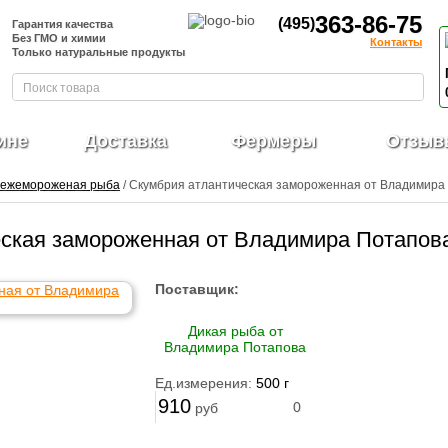
363-86-75
(495)
Гарантия качества
Без ГМО и химии
Контакты
Только натуральные продукты
ине
Доставка
Фермеры
Отзыв
ежемороженая рыба
/ Скумбрия атлантическая замороженная от Владимира
ская замороженная от Владимира Потапов
Поставщик:
Дикая рыба от
Владимира Потапова
Ед.измерения:
500 г
910
0
руб