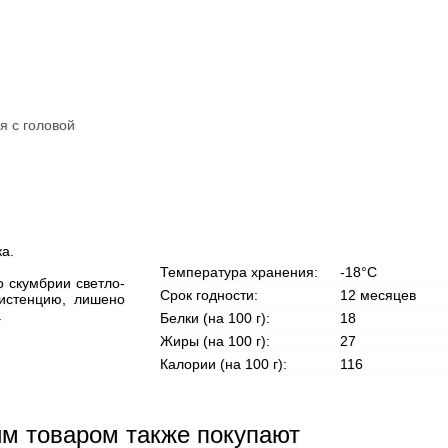
я с головой
а.
Температура хранения:
-18°С
 скумбрии светло-
Срок годности:
12 месяцев
систенцию, лишено
.
Белки (на 100 г):
18
Жиры (на 100 г):
27
Калории (на 100 г):
116
им товаром также покупают