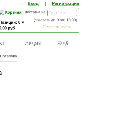
Вход
|
Регистрация
Корзина
доставка на
(заказать до
9 авг. 18:00
)
Позиций:
0
Корзина пуста
0.00
руб
0,00
ИТОГО К ОПЛАТЕ:
руб
ы
Акции
Ещё
 Потапова
а