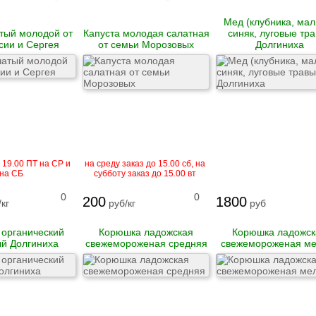
Мед (клубника, мал
тый молодой от
Капуста молодая салатная
синяк, луговые тр
сии и Сергея
от семьи Морозовых
Долгиниха
 19.00 ПТ на СР и
на среду заказ до 15.00 сб, на
на СБ
субботу заказ до 15.00 вт
0
0
200
1800
кг
руб/кг
руб
 органический
Корюшка ладожская
Корюшка ладожск
й Долгиниха
свежемороженая средняя
свежемороженая ме