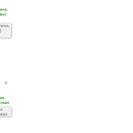
ина,
авы)
0
ая
лкая