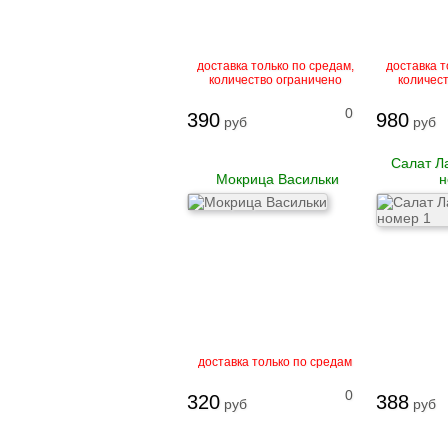
доставка только по средам,
доставка т
количество ограничено
количес
0
390
980
руб
руб
Салат Л
Мокрица Васильки
н
доставка только по средам
0
320
388
руб
руб