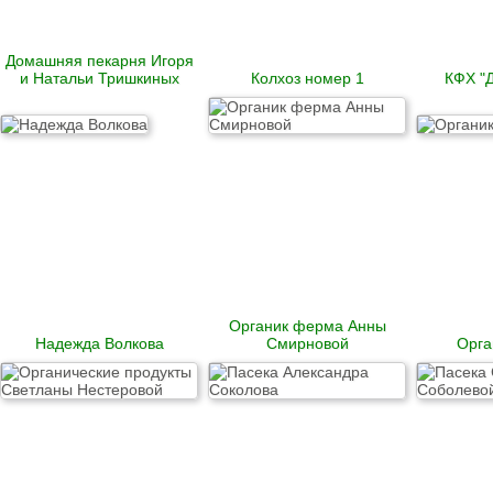
Рулеты
замороженные
Бургеры
Домашняя пекарня Игоря
Блинчики
и Натальи Тришкиных
Колхоз номер 1
КФХ "
замороженные
Котлеты и биточки
замороженные
Вареники
Пельмени
Сыровяленые
деликатесы и
колбасы
Ветчина
Сосиски и сардельки
Органик ферма Анны
Вареные колбасы
Надежда Волкова
Смирновой
Орга
Варено-копченые
колбасы
Варено-копченые
деликатесы
Сырокопченые
деликатесы и
колбасы