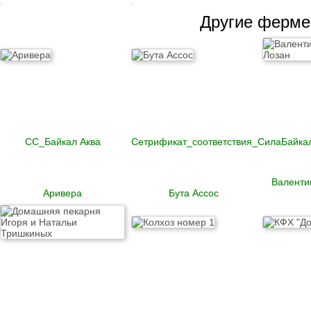
Гусь
Другие ферм
Говядина
Свинина
Баранина
Телятина
Крольчатина
Сало
Биточки
СС_Байкал Аква
Сетрификат_соответствия_СилаБайка
Зразы
Котлеты
Купаты и колбаски
Мясные рулеты
Валенти
Люля-кебаб
Аривера
Бута Ассос
Шашлык
Цыпленок корнишон
замороженный
Полуфабрикаты
замороженные
Манты
Наггетсы
Сырники и запеканки
Пироги готовые