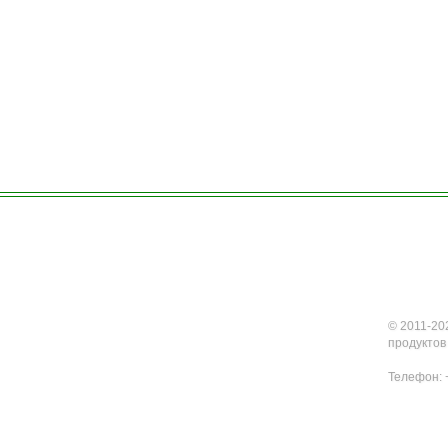
Натуральные
бальзамы
Натуральные
дезодоранты
Натуральные
шампуни и
кондиционеры
Натуральное мыло
© 2011-20
продуктов
Телефон: +