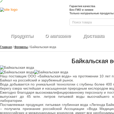
Гарантия качества
Без ГМО и химии
Только натуральные продукты
Продукты
О магазине
Доставка
Главная
/
Фермеры
/ Байкальская вода
Байкальская в
Фрукты и ягоды
свежие
Ягоды
Наш поставщик ООО «Байкальская вода» на протяжении 10 лет п
замороженные
Байкал на российский и зарубежный рынок.
Вода добывается по уникальной технологии с глубины более 400 
Овощи свежие
берегу озера чистейшая и насыщенная природным кислородом вод
Овощные нарезки и
Ежегодно благодаря высококвалифицированному персоналу и пос
заготовки
выпускает до 45 млн. литров питьевой воды высочайшего к
Салатные миксы
лаборатории.
Овощи
Поставляемая продукция: питьевая глубинная вода «Легенда Бай
замороженные
– получила признание российской Ассоциации «Вода Медицин
Свежие зелень и
всероссийских и международных конкурсов, имеет все необходимы
травы