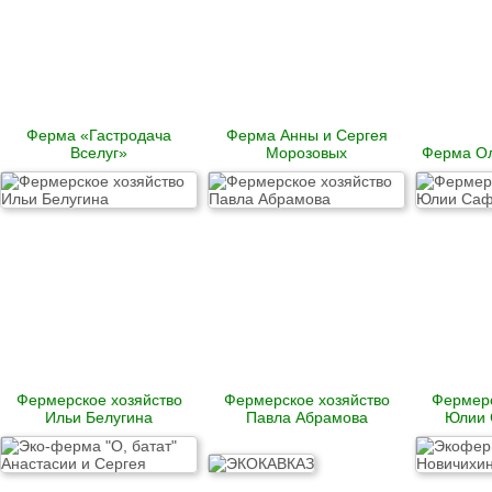
Паштеты
Холодец
Тушенка домашняя
Кофе
Ферма «Гастродача
Ферма Анны и Сергея
Соки
Вселуг»
Морозовых
Ферма Ол
Компоты
Нектары
Вода питьевая
Консервация
Уксус натуральный
Соусы
Готовые смеси и
каши
Бобовые
Крупы
Мука
Макаронные
изделия
Фермерское хозяйство
Фермерское хозяйство
Фермерс
Отруби
Ильи Белугина
Павла Абрамова
Юлии 
Растительные масла
Разное
Зефир
Конфеты