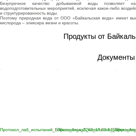
Безупречное качество добываемой воды позволяет н
Овощи сушеные
водоподготовительных мероприятий, исключая какое-либо воздей
Семена
и структурированность воды.
Поэтому природная вода от ООО «Байкальская вода» имеет выс
Молоко
кислорода – эликсира жизни и красоты.
Кефир
Сметана
Йогурт
Продукты от Байкаль
Ряженка
Кисломолочные
продукты
Творог
Документы
Масло
Сыворотка
Продукция из козьего
молока
Продукция из
овечьего молока
Из коровьего молока
Из козьего молока
Из овечьего молока
Курица
Цыпленок
Цесарка
Утка
Протокол_лаб_испытаний_Байкал_Аква_2263_18.03.14_1стр
Протокол_лаб_испытаний_Байкал_Акв
Протокол_
Индейка
Перепела