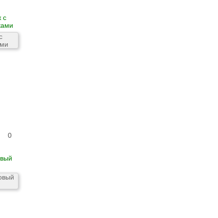
 с
ками
0
овый