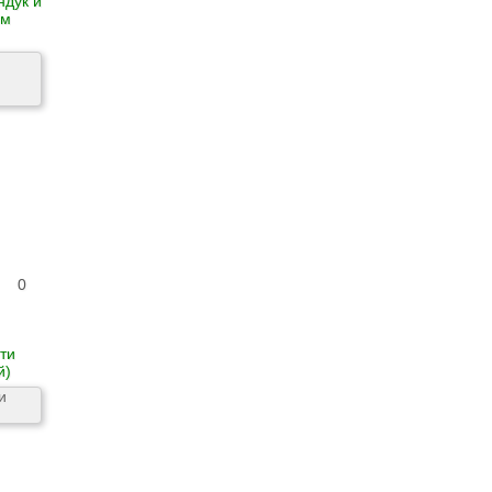
ндук и
ом
0
ти
й)