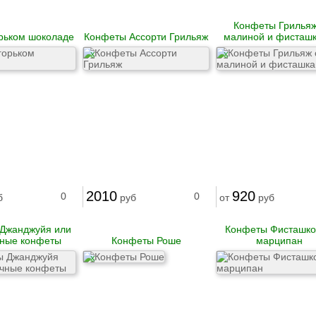
Конфеты Грильяж
рьком шоколаде
Конфеты Ассорти Грильяж
малиной и фисташ
X
X
2010
920
0
0
б
руб
от
руб
Джанджуйя или
Конфеты Фисташк
ные конфеты
Конфеты Роше
марципан
X