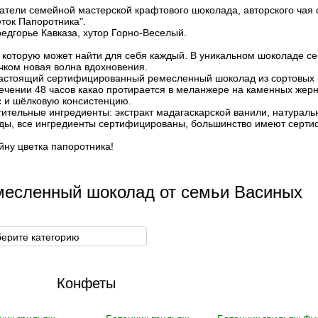
тели семейной мастерской крафтового шоколада, авторского чая 
ток Папоротника".
редгорье Кавказа, хутор Горно-Веселый. ⠀
а, которую может найти для себя каждый. В уникальном шоколаде с
чком новая волна вдохновения.
настоящий сертифицированный ремесленный шоколад из сортовых 
ечении 48 часов какао протирается в меланжере на каменных жерн
 и шёлковую консистенцию.
ительные ингредиенты: экстракт мадагаскарской ванили, натурал
ды, все ингредиенты сертифицированы, большинство имеют серти
йну цветка папоротника!
месленный шоколад от семьи Васиных
Конфеты