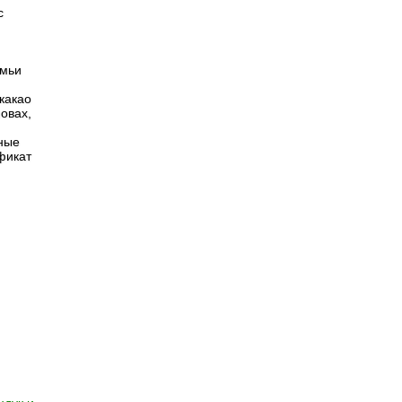
с
емьи
какао
овах,
ьные
фикат