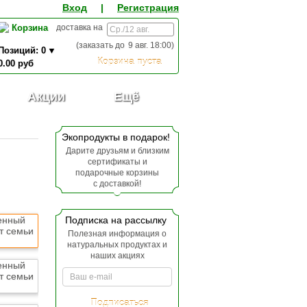
Вход
|
Регистрация
Корзина
доставка на
(заказать до
9 авг. 18:00
)
Позиций:
0
Корзина пуста
0.00
руб
0,00
ИТОГО К ОПЛАТЕ:
руб
Акции
Ещё
Экопродукты в подарок!
Дарите друзьям и близким
сертификаты и
подарочные корзины
с доставкой!
Подписка на рассылку
Полезная информация о
натуральных продуктах и
наших акциях
Подписаться