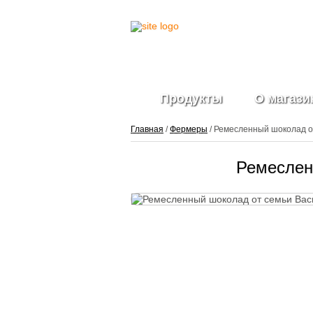
Продукты
О магази
Главная
/
Фермеры
/ Ремесленный шоколад о
Ремеслен
Фрукты и ягоды
свежие
Ягоды
замороженные
Овощи свежие
Овощные нарезки и
заготовки
Салатные миксы
Овощи
замороженные
Свежие зелень и
травы