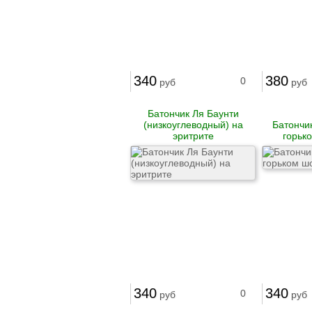
Свежемороженая
рыба
Рыба соленая
Рыба горячего
копчения
Рыба холодного
340
380
0
руб
руб
копчения
Рыбные консервы и
пресервы
Батончик Ля Баунти
Рыбные
(низкоуглеводный) на
Батончи
полуфабрикаты
эритрите
горьк
Морепродукты
Охлажденная рыба
Рыба вяленая
Грибы свежие
Замороженные
грибы
Икра грибная
Солёные грибы
Сушёные грибы
Вафли
Мясные деликатесы
340
340
0
руб
руб
Закуски
Блинчики домашние