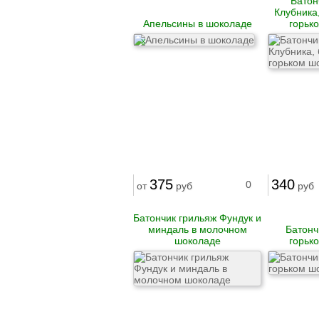
Батон
Рулеты
Клубника,
замороженные
Апельсины в шоколаде
горьк
Бургеры
X
Блинчики
замороженные
Котлеты и биточки
замороженные
Вареники
Пельмени
Сыровяленые
деликатесы и
колбасы
375
340
0
от
руб
руб
Ветчина
Сосиски и сардельки
Вареные колбасы
Батончик грильяж Фундук и
Варено-копченые
миндаль в молочном
Батонч
колбасы
шоколаде
горьк
Варено-копченые
деликатесы
Сырокопченые
деликатесы и
колбасы