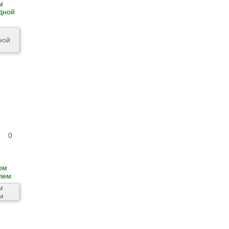
м
дной
0
ом
лем