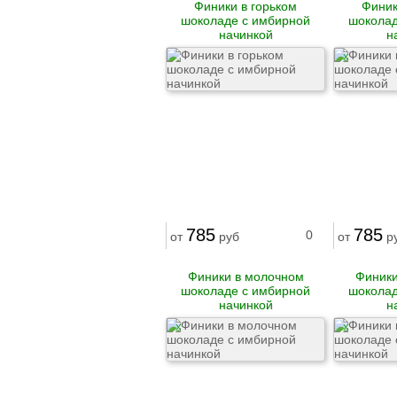
Финики в горьком
Финик
Натуральные
шоколаде с имбирной
шоколад
бальзамы
начинкой
н
Натуральные
дезодоранты
X
Натуральные
шампуни и
кондиционеры
Натуральное мыло
785
785
0
от
руб
от
р
Финики в молочном
Финики
шоколаде с имбирной
шоколад
начинкой
н
X
X