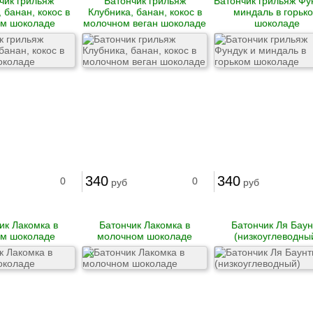
чик грильяж
Батончик грильяж
Батончик грильяж Фу
 банан, кокос в
Клубника, банан, кокос в
миндаль в горьк
ом шоколаде
молочном веган шоколаде
шоколаде
340
340
0
0
руб
руб
ик Лакомка в
Батончик Лакомка в
Батончик Ля Баун
ом шоколаде
молочном шоколаде
(низкоуглеводны
X