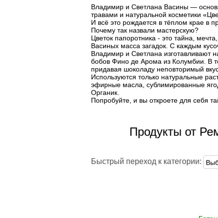
Владимир и Светлана Васины — основа
Гусь
травами и натуральной косметики «Цве
И всё это рождается в тёплом крае в п
Почему так назвали мастерскую? ⠀
Говядина
Цветок папоротника - это тайна, мечт
Свинина
Васиных масса загадок. С каждым кусо
Баранина
Владимир и Светлана изготавливают 
Телятина
бобов Фино де Арома из Колумбии. В т
Крольчатина
придавая шоколаду неповторимый вкус
Сало
Используются только натуральные раст
эфирные масла, сублимированные яго
Органик. ⠀
Биточки
Попробуйте, и вы откроете для себя та
Зразы
Котлеты
Купаты и колбаски
Мясные рулеты
Продукты от Ре
Люля-кебаб
Шашлык
Быстрый переход к категории:
Цыпленок корнишон
замороженный
Полуфабрикаты
замороженные
Манты
Наггетсы
Сырники и запеканки
Пироги готовые