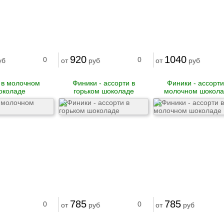
920
1040
0
0
уб
от
руб
от
руб
 в молочном
Финики - ассорти в
Финики - ассорти
околаде
горьком шоколаде
молочном шокола
X
X
785
785
0
0
от
руб
от
руб