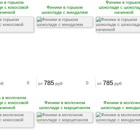
и в горьком
Финики в горько
е с кокосовой
Финики в горьком
шоколаде с шокола
ачинкой
шоколаде с миндалем
начинкой
X
X
785
785
0
0
уб
от
руб
от
руб
 в молочном
е с кокосовой
Финики в молочном
Финики в молочн
ачинкой
шоколаде с марципаном
шоколаде с минда
X