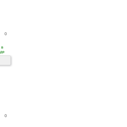
0
 в
де
0