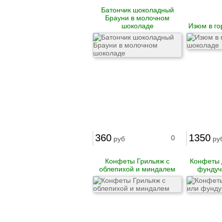
Паштеты
Батончик шоколадный
Холодец
Брауни в молочном
Тушенка домашняя
шоколаде
Изюм в го
Кофе
Соки
Компоты
Нектары
Вода питьевая
Консервация
Уксус натуральный
Соусы
Готовые смеси и
каши
360
1350
0
руб
ру
Бобовые
Крупы
Мука
Конфеты Грильяж с
Конфеты 
Макаронные
облепихой и миндалем
фундуч
изделия
Отруби
Растительные масла
Разное
Зефир
Конфеты